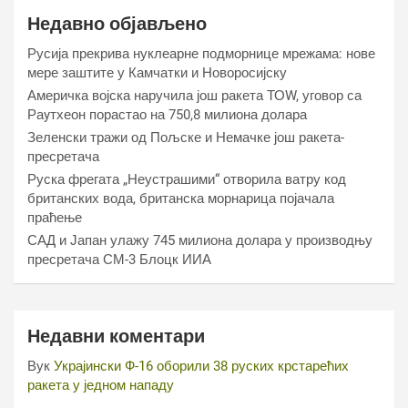
Недавно објављено
Русија прекрива нуклеарне подморнице мрежама: нове
мере заштите у Камчатки и Новоросијску
Америчка војска наручила још ракета ТОW, уговор са
Раyтхеон порастао на 750,8 милиона долара
Зеленски тражи од Пољске и Немачке још ракета-
пресретача
Руска фрегата „Неустрашими“ отворила ватру код
британских вода, британска морнарица појачала
праћење
САД и Јапан улажу 745 милиона долара у производњу
пресретача СМ-3 Блоцк ИИА
Недавни коментари
Вук
Украјински Ф-16 оборили 38 руских крстарећих
ракета у једном нападу