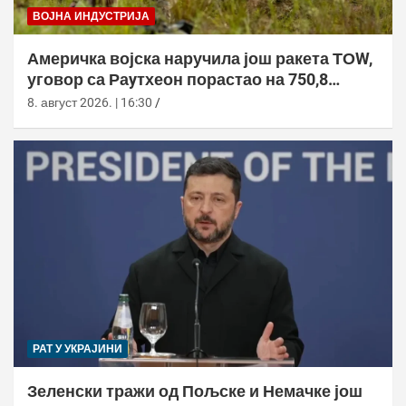
ВОЈНА ИНДУСТРИЈА
Америчка војска наручила још ракета ТОW,
уговор са Раyтхеон порастао на 750,8
милиона долара
8. август 2026. | 16:30
РАТ У УКРАЈИНИ
Зеленски тражи од Пољске и Немачке још