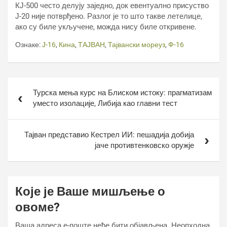
КЈ-500 често делују заједно, док евентуално присуство
Ј-20 није потврђено. Разлог је то што такве летелице,
ако су биле укључене, можда нису биле откривене.
Ознаке:
Ј-16
,
Кина
,
ТАЈВАН
,
Тајвански мореуз
,
Ф-16
Кретање
Турска мења курс на Блиском истоку: прагматизам
чланка
уместо изолације, Либија као главни тест
Тајван представио Кестрел ИИ: пешадија добија
јаче противтенковско оружје
Које је Ваше мишљење о
овоме?
Ваша адреса е-поште неће бити објављена.
Неопходна