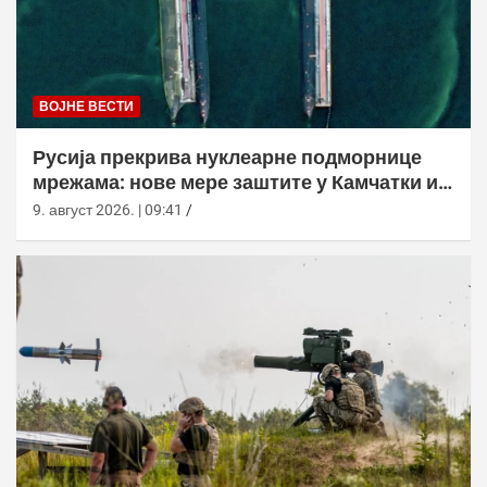
ВОЈНЕ ВЕСТИ
Русија прекрива нуклеарне подморнице
мрежама: нове мере заштите у Камчатки и
Новоросијску
9. август 2026. | 09:41