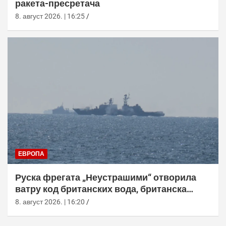
ракета-пресретача
8. август 2026. | 16:25
ЕВРОПА
Руска фрегата „Неустрашими“ отворила
ватру код британских вода, британска
морнарица појачала праћење
8. август 2026. | 16:20