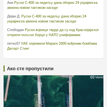
Аки
Руски С-400 за недељу дана оборио 24 украјинска
авиона новом тактиком заседе
Дејан Д.
Руски С-400 за недељу дана оборио 24
украјинска авиона новом тактиком заседе
Слободан
Руски војници тврде да су код Краснојарског
открили пољске борце у НАТО униформама
петко57
УАЕ опремили Мираге 2000 вођеним бомбама
Десерт Стинг
Ако сте пропустили