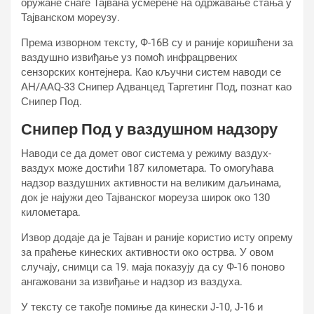
оружане снаге Тајвана усмерене на одржавање стања у
Тајванском мореузу.
Према изворном тексту, Ф-16В су и раније коришћени за
ваздушно извиђање уз помоћ инфрацрвених
сензорских контејнера. Као кључни систем наводи се
АН/ААQ-33 Снипер Адванцед Таргетинг Под, познат као
Снипер Под.
Снипер Под у ваздушном надзору
Наводи се да домет овог система у режиму ваздух-
ваздух може достићи 187 километара. То омогућава
надзор ваздушних активности на великим даљинама,
док је најужи део Тајванског мореуза широк око 130
километара.
Извор додаје да је Тајван и раније користио исту опрему
за праћење кинеских активности око острва. У овом
случају, снимци са 19. маја показују да су Ф-16 поново
ангажовани за извиђање и надзор из ваздуха.
У тексту се такође помиње да кинески Ј-10, Ј-16 и