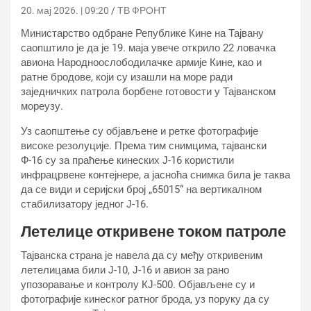
20. мај 2026. | 09:20
ТВ ФРОНТ
Министарство одбране Републике Кине на Тајвану
саопштило је да је 19. маја увече открило 22 ловачка
авиона Народноослободилачке армије Кине, као и
ратне бродове, који су изашли на море ради
заједничких патрола борбене готовости у Тајванском
мореузу.
Уз саопштење су објављене и ретке фотографије
високе резолуције. Према тим снимцима, тајвански
Ф-16 су за праћење кинеских Ј-16 користили
инфрацрвене контејнере, а јасноћа снимка била је таква
да се види и серијски број „65015“ на вертикалном
стабилизатору једног Ј-16.
Летелице откривене током патроле
Тајванска страна је навела да су међу откривеним
летелицама били Ј-10, Ј-16 и авион за рано
упозоравање и контролу КЈ-500. Објављене су и
фотографије кинеског ратног брода, уз поруку да су