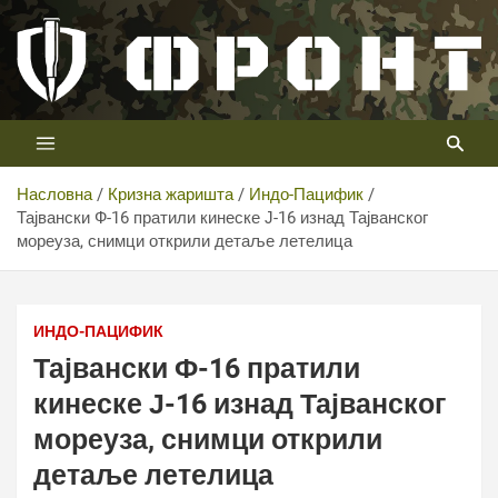
Скип
то
цонтент
Први војни канал у Србији
Телевизија ФРОНТ
Насловна
Кризна жаришта
Индо-Пацифик
Тајвански Ф-16 пратили кинеске Ј-16 изнад Тајванског
мореуза, снимци открили детаље летелица
ИНДО-ПАЦИФИК
Тајвански Ф-16 пратили
кинеске Ј-16 изнад Тајванског
мореуза, снимци открили
детаље летелица