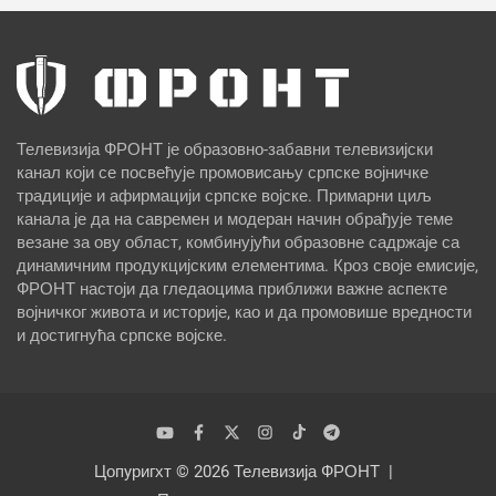
Телевизија ФРОНТ је образовно-забавни телевизијски
канал који се посвећује промовисању српске војничке
традиције и афирмацији српске војске. Примарни циљ
канала је да на савремен и модеран начин обрађује теме
везане за ову област, комбинујући образовне садржаје са
динамичним продукцијским елементима. Кроз своје емисије,
ФРОНТ настоји да гледаоцима приближи важне аспекте
војничког живота и историје, као и да промовише вредности
и достигнућа српске војске.
Цопyригхт © 2026
Телевизија ФРОНТ