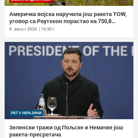
Америчка војска наручила још ракета ТОW,
уговор са Раyтхеон порастао на 750,8
милиона долара
8. август 2026. | 16:30
РАТ У УКРАЈИНИ
Зеленски тражи од Пољске и Немачке још
ракета-пресретача