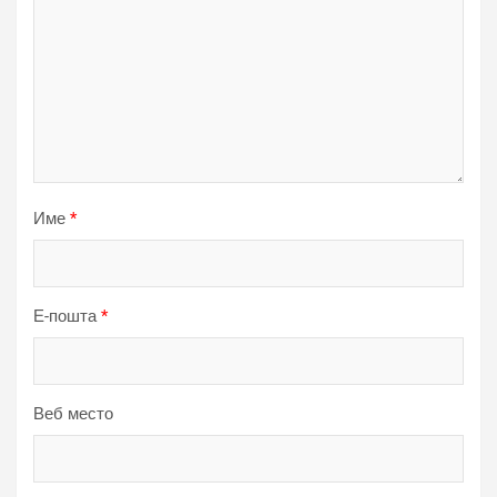
Име
*
Е-пошта
*
Веб место