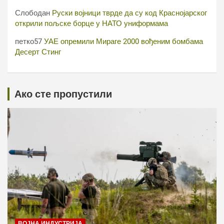
Слободан
Руски војници тврде да су код Краснојарског
открили пољске борце у НАТО униформама
петко57
УАЕ опремили Мираге 2000 вођеним бомбама
Десерт Стинг
Ако сте пропустили
ВОЈНА ИНДУСТРИЈА