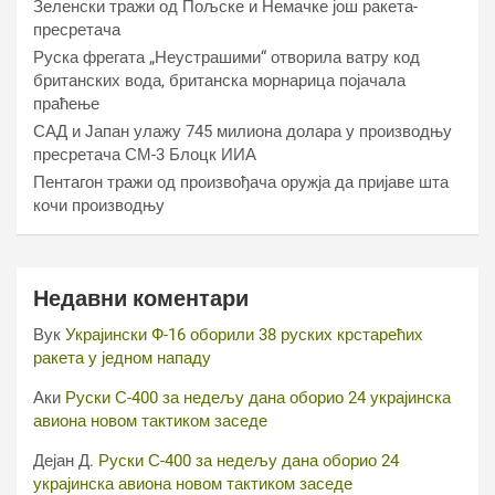
Зеленски тражи од Пољске и Немачке још ракета-
пресретача
Руска фрегата „Неустрашими“ отворила ватру код
британских вода, британска морнарица појачала
праћење
САД и Јапан улажу 745 милиона долара у производњу
пресретача СМ-3 Блоцк ИИА
Пентагон тражи од произвођача оружја да пријаве шта
кочи производњу
Недавни коментари
Вук
Украјински Ф-16 оборили 38 руских крстарећих
ракета у једном нападу
Аки
Руски С-400 за недељу дана оборио 24 украјинска
авиона новом тактиком заседе
Дејан Д.
Руски С-400 за недељу дана оборио 24
украјинска авиона новом тактиком заседе