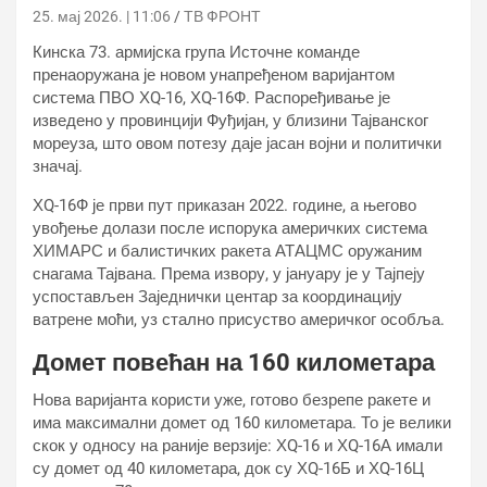
25. мај 2026. | 11:06
ТВ ФРОНТ
Кинска 73. армијска група Источне команде
пренаоружана је новом унапређеном варијантом
система ПВО ХQ-16, ХQ-16Ф. Распоређивање је
изведено у провинцији Фуђијан, у близини Тајванског
мореуза, што овом потезу даје јасан војни и политички
значај.
ХQ-16Ф је први пут приказан 2022. године, а његово
увођење долази после испорука америчких система
ХИМАРС и балистичких ракета АТАЦМС оружаним
снагама Тајвана. Према извору, у јануару је у Тајпеју
успостављен Заједнички центар за координацију
ватрене моћи, уз стално присуство америчког особља.
Домет повећан на 160 километара
Нова варијанта користи уже, готово безрепе ракете и
има максимални домет од 160 километара. То је велики
скок у односу на раније верзије: ХQ-16 и ХQ-16А имали
су домет од 40 километара, док су ХQ-16Б и ХQ-16Ц