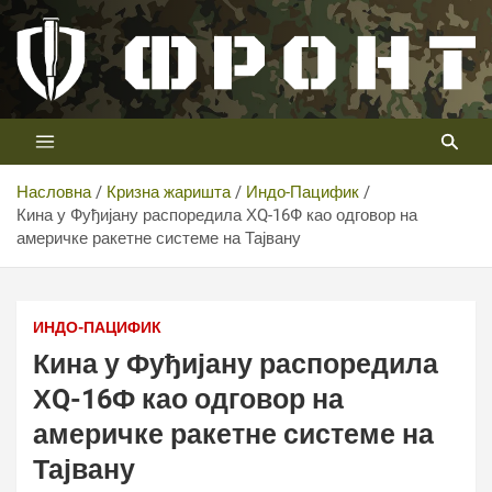
Скип
то
цонтент
Први војни канал у Србији
Телевизија ФРОНТ
Насловна
Кризна жаришта
Индо-Пацифик
Кина у Фуђијану распоредила ХQ-16Ф као одговор на
америчке ракетне системе на Тајвану
ИНДО-ПАЦИФИК
Кина у Фуђијану распоредила
ХQ-16Ф као одговор на
америчке ракетне системе на
Тајвану