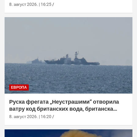
8. август 2026. | 16:25
ЕВРОПА
Руска фрегата „Неустрашими“ отворила
ватру код британских вода, британска
морнарица појачала праћење
8. август 2026. | 16:20