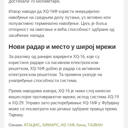
достизали 70 километара.
Извор наводи да ХQ-16Ф користи инерцијално
навођење на средњем делу путање, уз активно или
полуактивно терминално навођење. Циљ је боља
отпорност на ометање и већа способност одбране од
засићених напада.
Нови радар и место у широј мрежи
За разлику од ранијих варијанти ХQ-16, које су
користиле радаре са пасивном електронском
решетком, ХQ-16Ф добио је радар са активном
електронском решетком. Та промена указује на
унапређење способности система.
Према наводима извора, ХQ-16 је нижи слој кинеске
вишеслојне противракетне мреже, испод система ХQ-19
и ХQ-29. Управо зато распоређивање ХQ-16Ф у Фуђијану
може се посматрати као јачање одбране правца према
Тајвану.
Ознаке:
АТАЦМС
,
ХИМАРС
,
ХQ-16Ф
,
Кина
,
ТАЈВАН