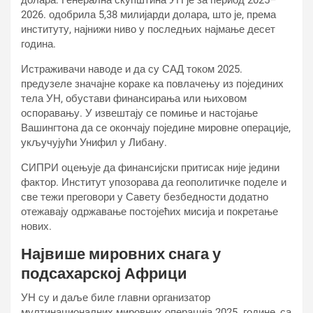
долара. Генерална скупштина УН је за период 2025–
2026. одобрила 5,38 милијарди долара, што је, према
институту, најнижи ниво у последњих најмање десет
година.
Истраживачи наводе и да су САД током 2025.
предузеле значајне кораке ка повлачењу из појединих
тела УН, обустави финансирања или њиховом
оспоравању. У извештају се помиње и настојање
Вашингтона да се окончају поједине мировне операције,
укључујући Унифил у Либану.
СИПРИ оцењује да финансијски притисак није једини
фактор. Институт упозорава да геополитичке поделе и
све тежи преговори у Савету безбедности додатно
отежавају одржавање постојећих мисија и покретање
нових.
Највише мировних снага у
подсахарској Африци
УН су и даље биле главни организатор
мултинационалних мировних операција 2025. године, са