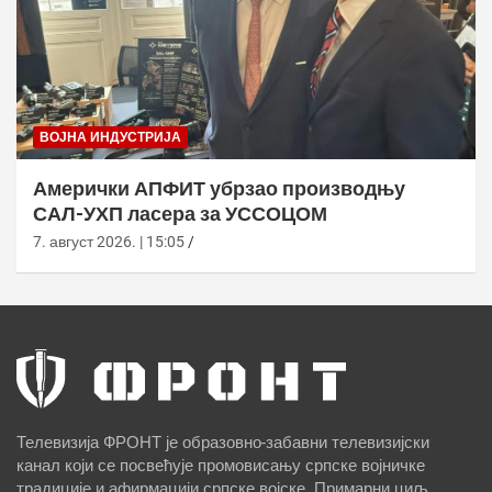
ВОЈНА ИНДУСТРИЈА
Амерички АПФИТ убрзао производњу
САЛ-УХП ласера за УССОЦОМ
7. август 2026. | 15:05
Телевизија ФРОНТ је образовно-забавни телевизијски
канал који се посвећује промовисању српске војничке
традиције и афирмацији српске војске. Примарни циљ