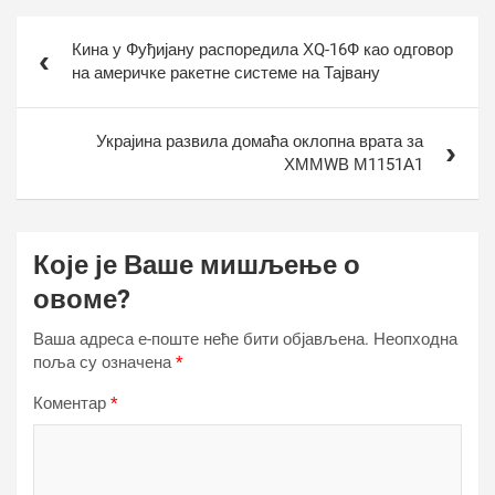
Кретање
Кина у Фуђијану распоредила ХQ-16Ф као одговор
чланка
на америчке ракетне системе на Тајвану
Украјина развила домаћа оклопна врата за
ХММWВ М1151А1
Које је Ваше мишљење о
овоме?
Ваша адреса е-поште неће бити објављена.
Неопходна
поља су означена
*
Коментар
*