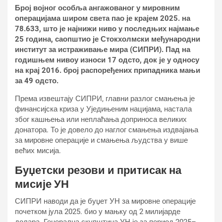
Број војног особља ангажованог у мировним
операцијама широм света пао је крајем 2025. на
78.633, што је најнижи ниво у последњих најмање
25 година, саопштио је Стокхолмски међународни
институт за истраживање мира (СИПРИ). Пад на
годишњем нивоу износи 17 одсто, док је у односу
на крај 2016. број распоређених припадника мањи
за 49 одсто.
Према извештају СИПРИ, главни разлог смањења је
финансијска криза у Уједињеним нацијама, настала
због кашњења или неплаћања доприноса великих
донатора. То је довело до наглог смањења издвајања
за мировне операције и смањења људства у више
већих мисија.
Буџетски резови и притисак на
мисије УН
СИПРИ наводи да је буџет УН за мировне операције
почетком јула 2025. био у мањку од 2 милијарде