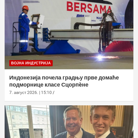
ВОЈНА ИНДУСТРИЈА
Индонезија почела градњу прве домаће
подморнице класе Сцорпèне
7. август 2026. | 15:10