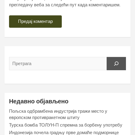
прегледачу веба за следећи пут када коментаришем.
Недавно објављено
Пољска одбрамбена индустрија тражи место у
европском противракетном штиту
Турска бомба ТОЛУН-П спремна за борбену употребу
Индонезија почела градњу прве домаће подморнице