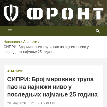
Скип
то
цонтент
Први војни канал у Србији
Телевизија ФРОНТ
Насловна
Анализе
СИПРИ: Број мировних трупа пао на најнижи ниво у
последњих најмање 25 година
СИПРИ: Број мировних трупа пао на најнижи ниво у
последњих најмање 25 година
АНАЛИЗЕ
СИПРИ: Број мировних трупа
пао на најнижи ниво у
последњих најмање 25 година
25. мај 2026. | 12:03
ТВ ФРОНТ