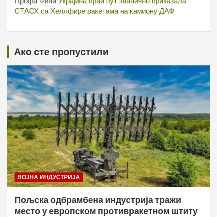
Профа Фини
Украјина први пут званично приказала
СТАСХ са Хеллфире ракетама на камиону ДАФ
Ако сте пропустили
ВОЈНА ИНДУСТРИЈА
Пољска одбрамбена индустрија тражи
место у европском противракетном штиту