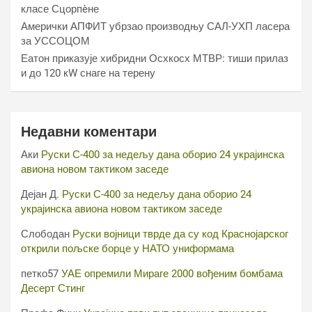
класе Сцорпèне
Амерички АПФИТ убрзао производњу САЛ-УХП ласера
за УССОЦОМ
Еатон приказује хибридни Осхкосх МТВР: тиши прилаз
и до 120 кW снаге на терену
Недавни коментари
Аки
Руски С-400 за недељу дана оборио 24 украјинска
авиона новом тактиком заседе
Дејан Д.
Руски С-400 за недељу дана оборио 24
украјинска авиона новом тактиком заседе
Слободан
Руски војници тврде да су код Краснојарског
открили пољске борце у НАТО униформама
петко57
УАЕ опремили Мираге 2000 вођеним бомбама
Десерт Стинг