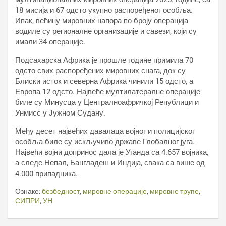
18 мисија и 67 одсто укупно распоређеног особља.
Ипак, већину мировних напора по броју операција
водиле су регионалне организације и савези, који су
имали 34 операције.
Подсахарска Африка је прошле године примила 70
одсто свих распоређених мировних снага, док су
Блиски исток и северна Африка чинили 15 одсто, а
Европа 12 одсто. Највеће мултилатералне операције
биле су Минусца у Централноафричкој Републици и
Унмисс у Јужном Судану.
Међу десет највећих давалаца војног и полицијског
особља биле су искључиво државе Глобалног југа.
Највећи војни допринос дала је Уганда са 4.657 војника,
а следе Непал, Бангладеш и Индија, свака са више од
4.000 припадника.
Ознаке:
безбедност
,
мировне операције
,
мировне трупе
,
СИПРИ
,
УН