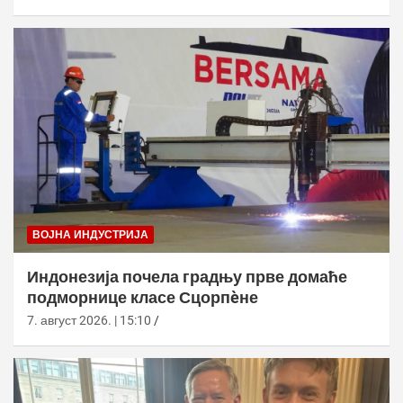
ВОЈНА ИНДУСТРИЈА
Индонезија почела градњу прве домаће
подморнице класе Сцорпèне
7. август 2026. | 15:10