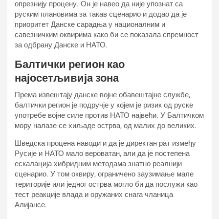
опрезнију процену. Он је навео да није упознат са
руским плановима за такав сценарио и додао да је
приоритет Данске сарадња у националним и
савезничким оквирима како би се показала спремност
за одбрану Данске и НАТО.
Балтички регион као
најосетљивија зона
Према извештају данске војне обавештајне службе,
балтички регион је подручје у којем је ризик од руске
употребе војне силе против НАТО највећи. У Балтичком
мору налазе се хиљаде острва, од малих до великих.
Шведска процена наводи и да је директан рат између
Русије и НАТО мало вероватан, али да је постепена
ескалација хибридним методама знатно реалнији
сценарио. У том оквиру, ограничено заузимање мале
територије или једног острва могло би да послужи као
тест реакције влада и оружаних снага чланица
Алијансе.