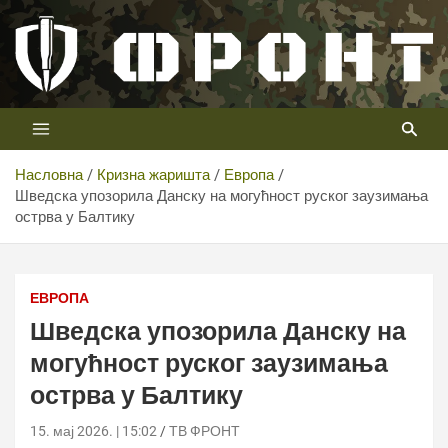
Скип
то
цонтент
Први војни канал у Србији
Телевизија ФРОНТ
Насловна
Кризна жаришта
Европа
Шведска упозорила Данску на могућност руског заузимања
острва у Балтику
ЕВРОПА
Шведска упозорила Данску на
могућност руског заузимања
острва у Балтику
15. мај 2026. | 15:02
ТВ ФРОНТ