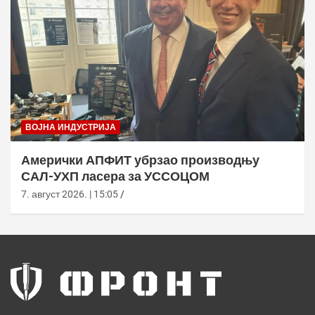
ВОЈНА ИНДУСТРИЈА
Амерички АПФИТ убрзао производњу
САЛ-УХП ласера за УССОЦОМ
7. август 2026. | 15:05