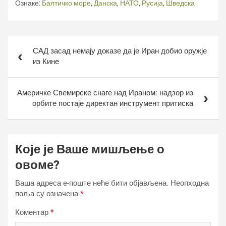
Ознаке:
Балтичко море
,
Данска
,
НАТО
,
Русија
,
Шведска
Кретање
САД засад немају доказе да је Иран добио оружје
чланка
из Кине
Америчке Свемирске снаге над Ираном: надзор из
орбите постаје директан инструмент притиска
Које је Ваше мишљење о
овоме?
Ваша адреса е-поште неће бити објављена.
Неопходна
поља су означена
*
Коментар
*