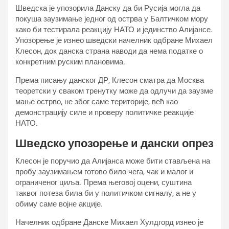
Шведска је упозорила Данску да би Русија могла да
покуша заузимање једног од острва у Балтичком мору
како би тестирала реакцију НАТО и јединство Алијансе.
Упозорење је изнео шведски начелник одбране Михаел
Клесон, док данска страна наводи да нема податке о
конкретним руским плановима.
Према писању данског ДР, Клесон сматра да Москва
теоретски у сваком тренутку може да одлучи да заузме
мање острво, не због саме територије, већ као
демонстрацију силе и проверу политичке реакције
НАТО.
Шведско упозорење и дански опрез
Клесон је поручио да Алијанса може бити стављена на
пробу заузимањем готово било чега, чак и малог и
ограниченог циља. Према његовој оцени, суштина
таквог потеза била би у политичком сигналу, а не у
обиму саме војне акције.
Начелник одбране Данске Михаел Хулдгорд изнео је