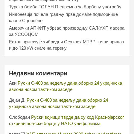
Турска бомба ТОЛУН-П спремна за борбену употребу
Индонезија почела градњу прве домаће подморнице
класе Сцорпèне
Амерички АПФИТ убрзао производњу САЛ-УХП ласера
за УССОЦОМ
Еатон приказује хибридни Осхкосх МТВР: тиши прилаз
и до 120 кW снаге на терену
Недавни коментари
Аки
Руски С-400 за недељу дана оборио 24 украјинска
авиона новом тактиком заседе
Дејан Д.
Руски С-400 за недељу дана оборио 24
украјинска авиона новом тактиком заседе
Слободан
Руски војници тврде да су код Краснојарског
открили пољске борце у НАТО униформама