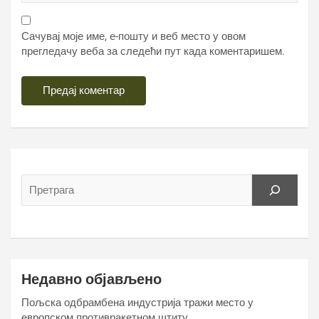
Сачувај моје име, е-пошту и веб место у овом
прегледачу веба за следећи пут када коментаришем.
Недавно објављено
Пољска одбрамбена индустрија тражи место у
европском противракетном штиту