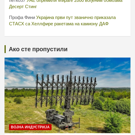
петко57
УАЕ опремили Мираге 2000 вођеним бомбама
Десерт Стинг
Профа Фини
Украјина први пут званично приказала
СТАСХ са Хеллфире ракетама на камиону ДАФ
Ако сте пропустили
ВОЈНА ИНДУСТРИЈА