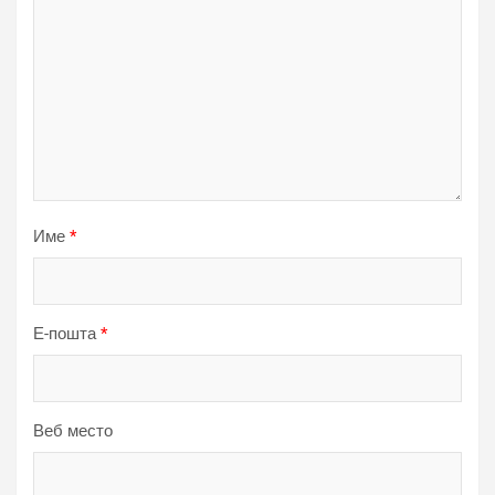
Име
*
Е-пошта
*
Веб место