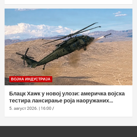
ВОЈНА ИНДУСТРИЈА
Блацк Хаwк у новој улози: америчка војска
тестира лансирање роја наоружаних
дронова
5. август 2026. | 16:00