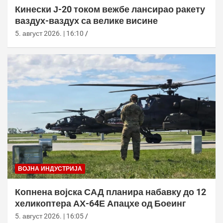
Кинески Ј-20 током вежбе лансирао ракету
ваздух-ваздух са велике висине
5. август 2026. | 16:10
ВОЈНА ИНДУСТРИЈА
Копнена војска САД планира набавку до 12
хеликоптера АХ-64Е Апацхе од Боеинг
5. август 2026. | 16:05