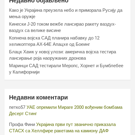
Недавно објављено
Како је Украјина преузела небо и приморала Русију да
мења оружје
Кинески Ј-20 током вежбе лансирао ракету ваздух-
ваздух са велике висине
Копнена војска САД планира набавку до 12
хеликоптера АХ-64Е Апацхе од Боеинг
Блацк Хаwк у новој улози: америчка војска тестира
лансирање роја наоружаних дронова
Маринци САД тестирали Меропс, Хорнет и Бумблебее
у Калифорнији
Недавни коментари
петко57
УАЕ опремили Мираге 2000 вођеним бомбама
Десерт Стинг
Профа Фини
Украјина први пут званично приказала
СТАСХ са Хеллфире ракетама на камиону ДАФ