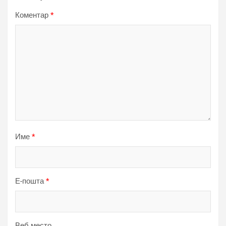
Коментар
*
Име
*
Е-пошта
*
Веб место