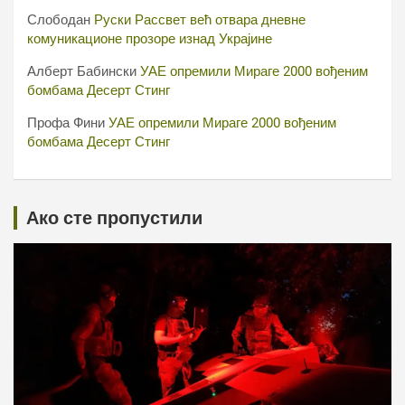
Слободан
Руски Рассвет већ отвара дневне
комуникационе прозоре изнад Украјине
Алберт Бабински
УАЕ опремили Мираге 2000 вођеним
бомбама Десерт Стинг
Профа Фини
УАЕ опремили Мираге 2000 вођеним
бомбама Десерт Стинг
Ако сте пропустили