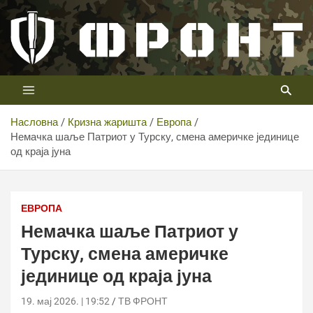
Скип
то
цонтент
Први војни канал у Србији
Телевизија ФРОНТ
Насловна
Кризна жаришта
Европа
Немачка шаље Патриот у Турску, смена америчке јединице
од краја јуна
ЕВРОПА
Немачка шаље Патриот у
Турску, смена америчке
јединице од краја јуна
19. мај 2026. | 19:52
ТВ ФРОНТ