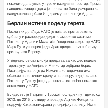
неколико дана ушле у турски ваздушни простор. Према
наводима извора, једна је вероватно била усмерена ка
ваздухопловној бази Инџирлик у провинцији Адана.
Берлин истиче поделу терета
После тих догађаја, НАТО је појачао противракетну
одбрану и распоредио додатне америчке системе
Патриот у Адани и Малатији. Генерални секретар НАТО
Марк Руте упозорио је да Иран представља озбиљну
претњу и за Европу.
У Берлину се ова мисија представља као део поделе
терета унутар Алијансе. Министар одбране Борис
Писторијус навео је да Немачка истовремено има
обавезе на источном крилу и на северу, а да је слање
Патриот у Турску још један показатељ већег немачког
ангажмана у НАТО.
Бундесвер је Патриот у Турској последњи пут држао од
2013. до 2015. у оквиру операције Ацтиве Фенце, на
подручју Кахраманмараша уз сиријску границу. Исти