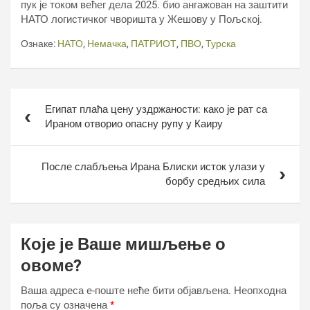
пук је током већег дела 2025. био ангажован на заштити
НАТО логистичког чворишта у Жешову у Пољској.
Ознаке:
НАТО
,
Немачка
,
ПАТРИОТ
,
ПВО
,
Турска
Кретање
Египат плаћа цену уздржаности: како је рат са
чланка
Ираном отворио опасну рупу у Каиру
После слабљења Ирана Блиски исток улази у
борбу средњих сила
Које је Ваше мишљење о
овоме?
Ваша адреса е-поште неће бити објављена.
Неопходна
поља су означена
*