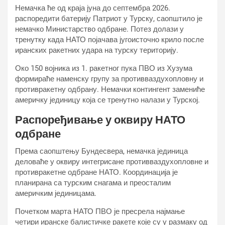
Немачка ће од краја јуна до септембра 2026.
распоредити батерију Патриот у Турску, саопштило је
немачко Министарство одбране. Потез долази у
тренутку када НАТО појачава југоисточно крило после
иранских ракетних удара на турску територију.
Око 150 војника из 1. ракетног пука ПВО из Хузума
формираће наменску групу за противваздухопловну и
противракетну одбрану. Немачки контингент замениће
америчку јединицу која се тренутно налази у Турској.
Распоређивање у оквиру НАТО
одбране
Према саопштењу Бундесвера, немачка јединица
деловаће у оквиру интегрисане противваздухопловне и
противракетне одбране НАТО. Координација је
планирана са турским снагама и преосталим
америчким јединицама.
Почетком марта НАТО ПВО је пресрела најмање
четири иранске балистичке ракете које су у размаку од