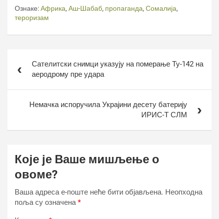
Ознаке:
Африка
,
Аш-Шабаб
,
пропаганда
,
Сомалија
,
тероризам
Кретање
Сателитски снимци указују на померање Ту-142 на
чланка
аеродрому пре удара
Немачка испоручила Украјини десету батерију
ИРИС-Т СЛМ
Које је Ваше мишљење о
овоме?
Ваша адреса е-поште неће бити објављена.
Неопходна
поља су означена
*