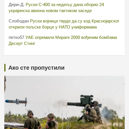
Дејан Д.
Руски С-400 за недељу дана оборио 24
украјинска авиона новом тактиком заседе
Слободан
Руски војници тврде да су код Краснојарског
открили пољске борце у НАТО униформама
петко57
УАЕ опремили Мираге 2000 вођеним бомбама
Десерт Стинг
Ако сте пропустили