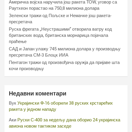
Америчка војска наручила још ракета ТОW, уговор са
Раyтхеон порастао на 750,8 милиона долара
Зеленски тражи од Пољске и Немачке још ракета-
пресретача
Руска фрегата „Неустрашими“ отворила ватру код
британских вода, британска морнарица појачала
праћење
САД и Јапан улажу 745 милиона долара у производњу
пресретача СМ-3 Блоцк ИИА
Пентагон тражи од произвођача оружја да пријаве шта
кочи производњу
Недавни коментари
Вук
Украјински Ф-16 оборили 38 руских крстарећих
ракета у једном нападу
Аки
Руски С-400 за недељу дана оборио 24 украјинска
авиона новом тактиком заседе