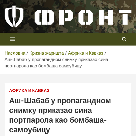
Скип
то
цонтент
Први војни канал у Србији
Телевизија ФРОНТ
Насловна
Кризна жаришта
Африка и Кавказ
Аш-Шабаб у пропагандном снимку приказао сина
портпарола као бомбаша-самоубицу
АФРИКА И КАВКАЗ
Аш-Шабаб у пропагандном
снимку приказао сина
портпарола као бомбаша-
самоубицу