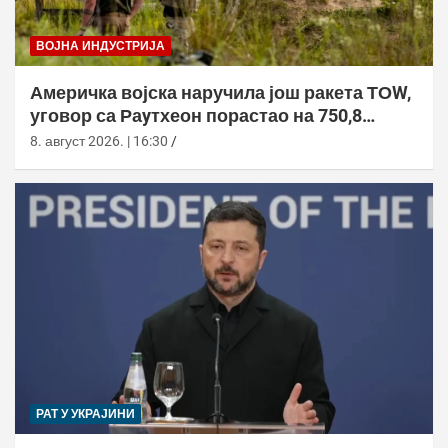
ВОЈНА ИНДУСТРИЈА
Америчка војска наручила још ракета ТОW,
уговор са Раyтхеон порастао на 750,8
милиона долара
8. август 2026. | 16:30
РАТ У УКРАЈИНИ