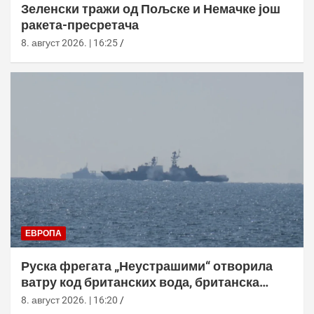
Зеленски тражи од Пољске и Немачке још
ракета-пресретача
8. август 2026. | 16:25
ЕВРОПА
Руска фрегата „Неустрашими“ отворила
ватру код британских вода, британска
морнарица појачала праћење
8. август 2026. | 16:20