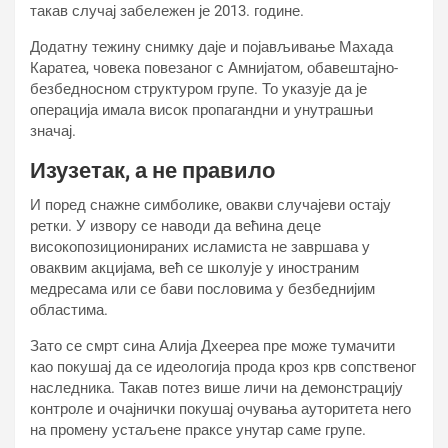
такав случај забележен је 2013. године.
Додатну тежину снимку даје и појављивање Махада
Каратеа, човека повезаног с Амнијатом, обавештајно-
безбедносном структуром групе. То указује да је
операција имала висок пропагандни и унутрашњи
значај.
Изузетак, а не правило
И поред снажне симболике, овакви случајеви остају
ретки. У извору се наводи да већина деце
високопозиционираних исламиста не завршава у
оваквим акцијама, већ се школује у иностраним
медресама или се бави пословима у безбеднијим
областима.
Зато се смрт сина Алија Дхеереа пре може тумачити
као покушај да се идеологија прода кроз крв сопственог
наследника. Такав потез више личи на демонстрацију
контроле и очајнички покушај очувања ауторитета него
на промену устаљене праксе унутар саме групе.