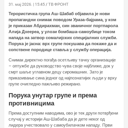
31. мај 2026. | 15:45
ТВ ФРОНТ
Терористичка група Аш-Шабаб објавила је нови
пропагандни снимак поводом Ураза-бајрама, у ком
је приказан Абдирахман, син званичног портпарола
Алија Дхеереа, у улози бомбаша-самоубице током
напада на затвор сомалијских специјалних служби.
Порука је јасна: врх групе покушава да покаже да и
сопствене породице ставља у службу операција.
Снимак директно погађа осетљиву тачку организације
– оптужбе да руководство чува своје најближе, док у
смрт шаље углавном децу сиромашних. Зато је
приказивање сина једног од најпознатијих људи у врху
групе очигледно пажљиво режирано.
Порука унутар групе и према
противницима
Према доступним наводима, ово је тек други потврђени
случај у историји Аш-Шабаба да је дете неког од
лидера учествовало у самоубилачком нападу. Први