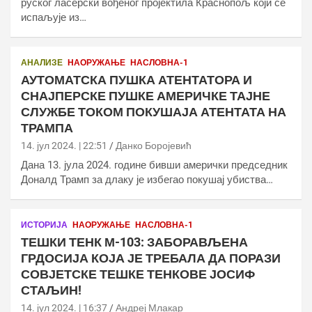
руског ласерски вођеног пројектила Краснопољ који се
испаљује из…
АНАЛИЗЕ
НАОРУЖАЊЕ
НАСЛОВНА-1
АУТОМАТСКА ПУШКА АТЕНТАТОРА И
СНАЈПЕРСКЕ ПУШКЕ АМЕРИЧКЕ ТАЈНЕ
СЛУЖБЕ ТОКОМ ПОКУШАЈА АТЕНТАТА НА
ТРАМПА
14. јул 2024. | 22:51
Данко Боројевић
Дана 13. јула 2024. године бивши амерички председник
Доналд Трамп за длаку је избегао покушај убиства…
ИСТОРИЈА
НАОРУЖАЊЕ
НАСЛОВНА-1
ТЕШКИ ТЕНК М-103: ЗАБОРАВЉЕНА
ГРДОСИЈА КОЈА ЈЕ ТРЕБАЛА ДА ПОРАЗИ
СОВЈЕТСКЕ ТЕШКЕ ТЕНКОВЕ ЈОСИФ
СТАЉИН!
14. јул 2024. | 16:37
Андреј Млакар