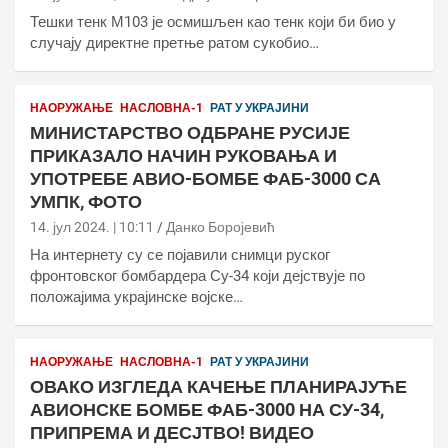
Тешки тенк М103 је осмишљен као тенк који би био у
случају директне претње ратом сукобио…
НАОРУЖАЊЕ
НАСЛОВНА-1
РАТ У УКРАЈИНИ
МИНИСТАРСТВО ОДБРАНЕ РУСИЈЕ
ПРИКАЗАЛО НАЧИН РУКОВАЊА И
УПОТРЕБЕ АВИО-БОМБЕ ФАБ-3000 СА
УМПК, ФОТО
14. јул 2024. | 10:11
Данко Боројевић
На интернету су се појавили снимци руског
фронтовског бомбардера Су-34 који дејствује по
положајима украјинске војске…
НАОРУЖАЊЕ
НАСЛОВНА-1
РАТ У УКРАЈИНИ
ОВАКО ИЗГЛЕДА КАЧЕЊЕ ПЛАНИРАЈУЋЕ
АВИОНСКЕ БОМБЕ ФАБ-3000 НА СУ-34,
ПРИПРЕМА И ДЕСЈТВО! ВИДЕО