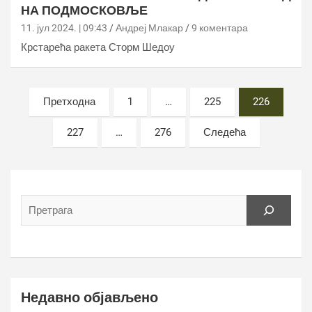
НА ПОДМОСКОВЉЕ
11. јул 2024. | 09:43
Андреј Млакар
9 коментара
Крстарећа ракета Сторм Шедоу
Постс
Претходна
1
…
225
226
пагинатион
227
…
276
Следећа
Недавно објављено