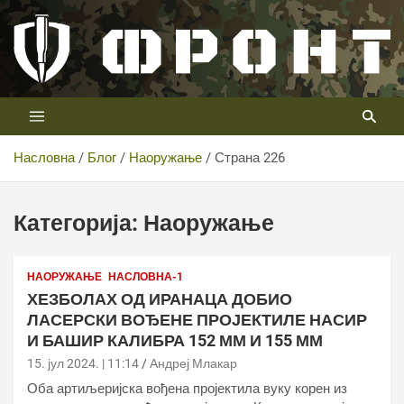
Скип
то
цонтент
Први војни канал у Србији
Телевизија ФРОНТ
Насловна
Блог
Наоружање
Страна 226
Категорија:
Наоружање
НАОРУЖАЊЕ
НАСЛОВНА-1
ХЕЗБОЛАХ ОД ИРАНАЦА ДОБИО
ЛАСЕРСКИ ВОЂЕНЕ ПРОЈЕКТИЛЕ НАСИР
И БАШИР КАЛИБРА 152 ММ И 155 ММ
15. јул 2024. | 11:14
Андреј Млакар
Оба артиљеријска вођена пројектила вуку корен из