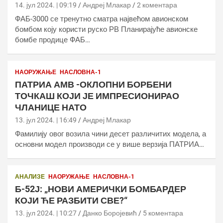
14. јул 2024. | 09:19
Андреј Млакар
2 коментара
ФАБ-3000 се тренутно сматра највећом авионском
бомбом коју користи руско РВ Планирајуће авионске
бомбе продице ФАБ…
НАОРУЖАЊЕ
НАСЛОВНА-1
ПАТРИА АМВ -ОКЛОПНИ БОРБЕНИ
ТОЧКАШ КОЈИ ЈЕ ИМПРЕСИОНИРАО
ЧЛАНИЦЕ НАТО
13. јул 2024. | 16:49
Андреј Млакар
Фамилију овог возила чини десет различитих модела, а
основни модел производи се у више верзија ПАТРИА…
АНАЛИЗЕ
НАОРУЖАЊЕ
НАСЛОВНА-1
Б-52Ј: „НОВИ АМЕРИЧКИ БОМБАРДЕР
КОЈИ ЋЕ РАЗБИТИ СВЕ?“
13. јул 2024. | 10:27
Данко Боројевић
5 коментара