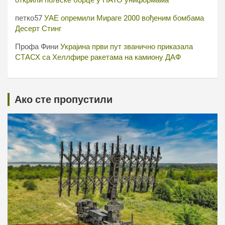
открили пољске борце у НАТО униформама
петко57
УАЕ опремили Мираге 2000 вођеним бомбама
Десерт Стинг
Профа Фини
Украјина први пут званично приказала
СТАСХ са Хеллфире ракетама на камиону ДАФ
Ако сте пропустили