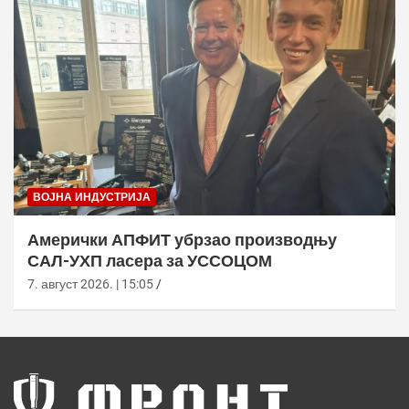
ВОЈНА ИНДУСТРИЈА
Амерички АПФИТ убрзао производњу
САЛ-УХП ласера за УССОЦОМ
7. август 2026. | 15:05