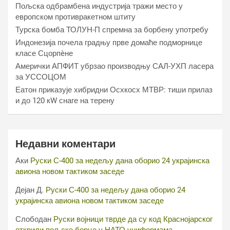
Пољска одбрамбена индустрија тражи место у
европском противракетном штиту
Турска бомба ТОЛУН-П спремна за борбену употребу
Индонезија почела градњу прве домаће подморнице
класе Сцорпèне
Амерички АПФИТ убрзао производњу САЛ-УХП ласера
за УССОЦОМ
Еатон приказује хибридни Осхкосх МТВР: тиши прилаз
и до 120 кW снаге на терену
Недавни коментари
Аки
Руски С-400 за недељу дана оборио 24 украјинска
авиона новом тактиком заседе
Дејан Д.
Руски С-400 за недељу дана оборио 24
украјинска авиона новом тактиком заседе
Слободан
Руски војници тврде да су код Краснојарског