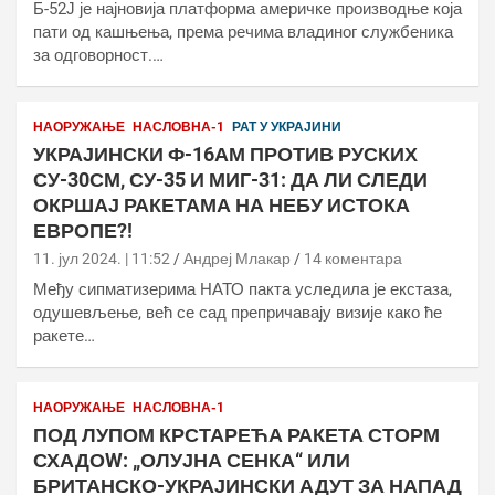
Б-52Ј је најновија платформа америчке производње која
пати од кашњења, према речима владиног службеника
за одговорност.…
НАОРУЖАЊЕ
НАСЛОВНА-1
РАТ У УКРАЈИНИ
УКРАЈИНСКИ Ф-16АМ ПРОТИВ РУСКИХ
СУ-30СМ, СУ-35 И МИГ-31: ДА ЛИ СЛЕДИ
ОКРШАЈ РАКЕТАМА НА НЕБУ ИСТОКА
ЕВРОПЕ?!
11. јул 2024. | 11:52
Андреј Млакар
14 коментара
Међу сипматизерима НАТО пакта уследила је екстаза,
одушевљење, већ се сад препричавају визије како ће
ракете…
НАОРУЖАЊЕ
НАСЛОВНА-1
ПОД ЛУПОМ КРСТАРЕЋА РАКЕТА СТОРМ
СХАДОW: „ОЛУЈНА СЕНКА“ ИЛИ
БРИТАНСКО-УКРАЈИНСКИ АДУТ ЗА НАПАД