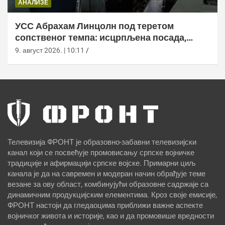
АНАЛИЗЕ
УСС Абрахам Линцолн под теретом
сопственог темпа: исцрпљена посада,
проблеми са снабдевањем и пад морала
9. август 2026. | 10:11
Телевизија ФРОНТ је образовно-забавни телевизијски
канал који се посвећује промовисању српске војничке
традиције и афирмацији српске војске. Примарни циљ
канала је да на савремен и модеран начин обрађује теме
везане за ову област, комбинујући образовне садржаје са
динамичним продукцијским елементима. Кроз своје емисије,
ФРОНТ настоји да гледаоцима приближи важне аспекте
војничког живота и историје, као и да промовише вредности