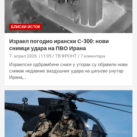
БЛИСКИ ИСТОК
Израел погодио ирански С-300: нови
снимци удара на ПВО Ирана
7. април 2026. | 11:05
ТВ ФРОНТ
7 коментара
Израелске одбрамбене снаге у уторак су објавиле нови
снимак недавних ваздушних удара на циљеве унутар
Ирана,…