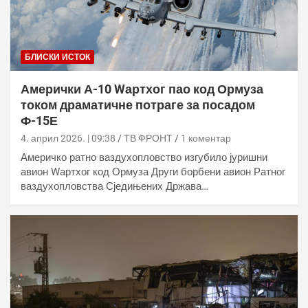
БЛИСКИ ИСТОК
Амерички А-10 Wартхог пао код Ормуза
током драматичне потраге за посадом
Ф-15Е
4. април 2026. | 09:38
ТВ ФРОНТ
1 коментар
Америчко ратно ваздухопловство изгубило јуришни
авион Wартхог код Ормуза Други борбени авион Ратног
ваздухопловства Сједињених Држава…