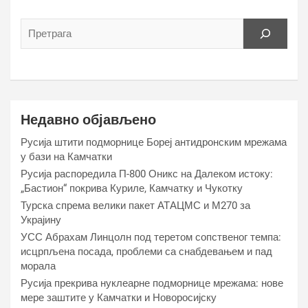
Недавно објављено
Русија штити подморнице Бореј антидронским мрежама
у бази на Камчатки
Русија распоредила П-800 Оникс на Далеком истоку:
„Бастион“ покрива Куриле, Камчатку и Чукотку
Турска спрема велики пакет АТАЦМС и М270 за
Украјину
УСС Абрахам Линцолн под теретом сопственог темпа:
исцрпљена посада, проблеми са снабдевањем и пад
морала
Русија прекрива нуклеарне подморнице мрежама: нове
мере заштите у Камчатки и Новоросијску