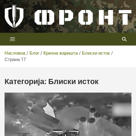
Скип
то
цонтент
Први војни канал у Србији
Телевизија ФРОНТ
Насловна
Блог
Кризна жаришта
Блиски исток
Страна 17
Категорија:
Блиски исток