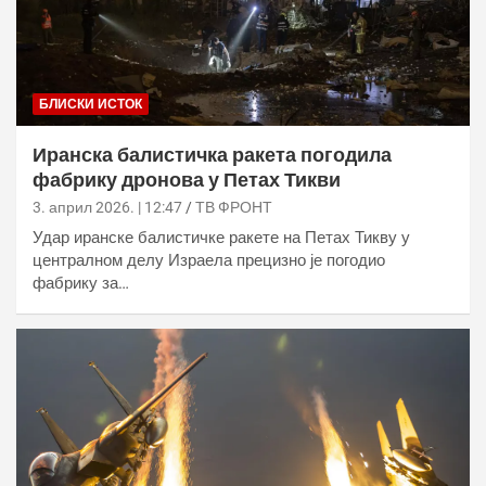
БЛИСКИ ИСТОК
Иранска балистичка ракета погодила
фабрику дронова у Петах Тикви
3. април 2026. | 12:47
ТВ ФРОНТ
Удар иранске балистичке ракете на Петах Тикву у
централном делу Израела прецизно је погодио
фабрику за…