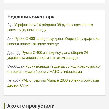
Недавни коментари
Вук
Украјински Ф-16 оборили 38 руских крстарећих
ракета у једном нападу
Аки
Руски С-400 за недељу дана оборио 24 украјинска
авиона новом тактиком заседе
Дејан Д.
Руски С-400 за недељу дана оборио 24
украјинска авиона новом тактиком заседе
Слободан
Руски војници тврде да су код Краснојарског
открили пољске борце у НАТО униформама
петко57
УАЕ опремили Мираге 2000 вођеним бомбама
Десерт Стинг
Ако сте пропустили