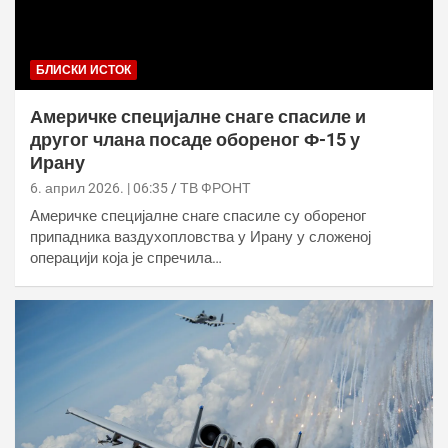
БЛИСКИ ИСТОК
Америчке специјалне снаге спасиле и
другог члана посаде обореног Ф-15 у
Ирану
6. април 2026. | 06:35
ТВ ФРОНТ
Америчке специјалне снаге спасиле су обореног
припадника ваздухопловства у Ирану у сложеној
операцији која је спречила…