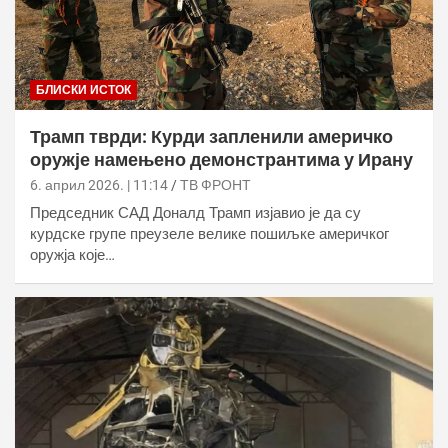
БЛИСКИ ИСТОК
Трамп тврди: Курди запленили америчко
оружје намењено демонстрантима у Ирану
6. април 2026. | 11:14
ТВ ФРОНТ
Председник САД Доналд Трамп изјавио је да су
курдске групе преузеле велике пошиљке америчког
оружја које…