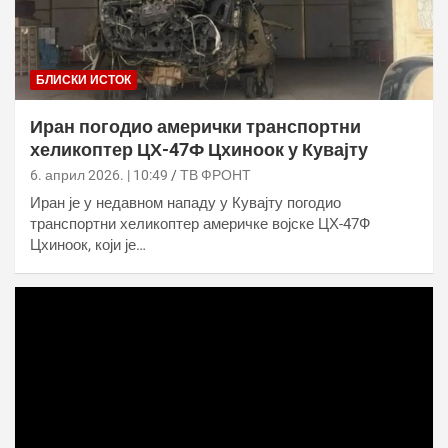
БЛИСКИ ИСТОК
Иран погодио амерички транспортни
хеликоптер ЦХ-47Ф Цхиноок у Кувајту
6. април 2026. | 10:49
ТВ ФРОНТ
Иран је у недавном нападу у Кувајту погодио
транспортни хеликоптер америчке војске ЦХ-47Ф
Цхиноок, који је…