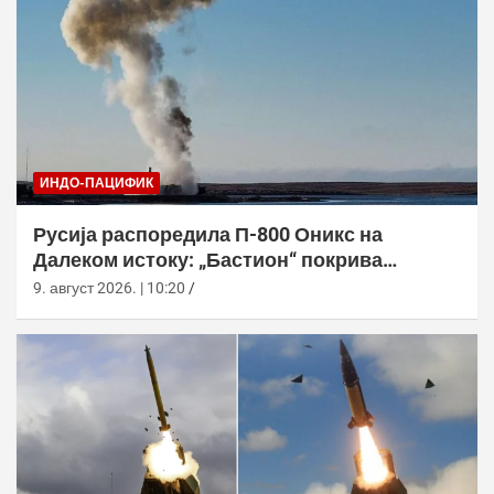
ИНДО-ПАЦИФИК
Русија распоредила П-800 Оникс на
Далеком истоку: „Бастион“ покрива
Куриле, Камчатку и Чукотку
9. август 2026. | 10:20