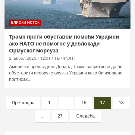
БЛИСКИ ИСТОК
Трамп прети обуставом помоћи Украјини
ако НАТО не помогне у деблокади
Ормуског мореуза
2. април 2026. | 12:01
ТВ ФРОНТ
Амерички председник Доналд Трамп запретио је да ће
обуставити испоруке оружја Украјини како би извршио
притисак…
Постс
Претходна
1
…
16
17
18
пагинатион
…
27
Следећа