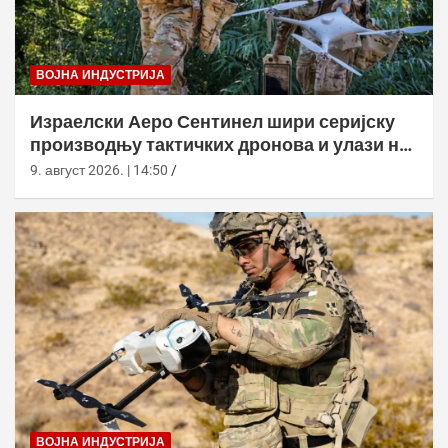
ВОЈНА ИНДУСТРИЈА
Израелски Аеро Сентинел шири серијску
производњу тактичких дронова и улази на
нова тржишта
9. август 2026. | 14:50
ВОЈНА ИНДУСТРИЈА