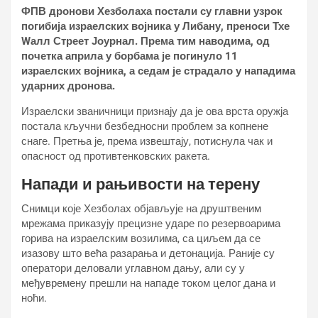
ФПВ дронови Хезболаха постали су главни узрок
погибија израелских војника у Либану, преноси Тхе
Wалл Стреет Јоурнал. Према тим наводима, од
почетка априла у борбама је погинуло 11
израелских војника, а седам је страдало у нападима
ударних дронова.
Израелски званичници признају да је ова врста оружја
постала кључни безбедносни проблем за копнене
снаге. Претња је, према извештају, потиснула чак и
опасност од противтенковских ракета.
Напади и рањивости на терену
Снимци које Хезболах објављује на друштвеним
мрежама приказују прецизне ударе по резервоарима
горива на израелским возилима, са циљем да се
изазову што већа разарања и детонација. Раније су
оператори деловали углавном дању, али су у
међувремену прешли на нападе током целог дана и
ноћи.