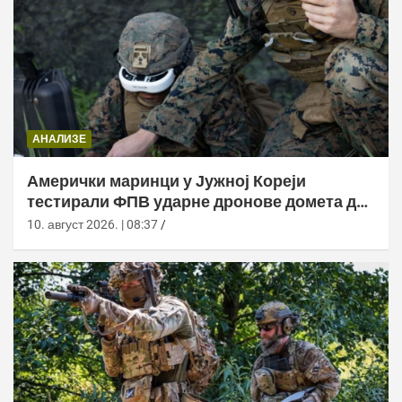
АНАЛИЗЕ
Амерички маринци у Јужној Кореји
тестирали ФПВ ударне дронове домета до
20 километара
10. август 2026. | 08:37