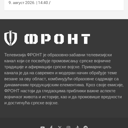
9. август 2026. | 14:40
Телевизија ФРОНТ је образовно-забавни телевизијски
канал који се посвећује промовисању српске војничке
традиције и афирмацији српске војске. Примарни циљ
канала је да на савремен и модеран начин обрађује теме
везане за ову област, комбинујући образовне садржаје са
динамичним продукцијским елементима. Кроз своје емисије,
ФРОНТ настоји да гледаоцима приближи важне аспекте
војничког живота и историје, као и да промовише вредности
и достигнућа српске војске.