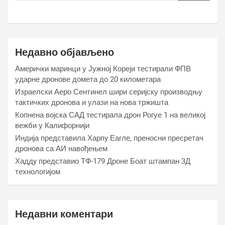
Недавно објављено
Амерички маринци у Јужној Кореји тестирали ФПВ
ударне дронове домета до 20 километара
Израелски Аеро Сентинел шири серијску производњу
тактичких дронова и улази на нова тржишта
Копнена војска САД тестирала дрон Рогуе 1 на великој
вежби у Калифорнији
Индија представила Харпy Еагле, преносни пресретач
дронова са АИ навођењем
Хаддy представио ТФ-179 Дроне Боат штампан 3Д
технологијом
Недавни коментари