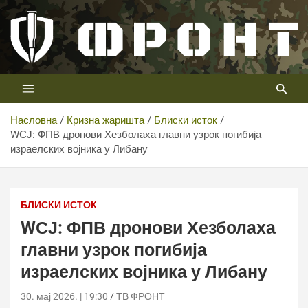
Скип
то
цонтент
Први војни канал у Србији
Телевизија ФРОНТ
Насловна
Кризна жаришта
Блиски исток
WСЈ: ФПВ дронови Хезболаха главни узрок погибија
израелских војника у Либану
БЛИСКИ ИСТОК
WСЈ: ФПВ дронови Хезболаха
главни узрок погибија
израелских војника у Либану
30. мај 2026. | 19:30
ТВ ФРОНТ