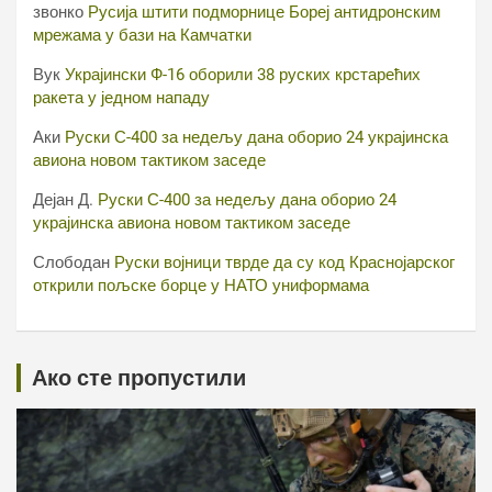
звонко
Русија штити подморнице Бореј антидронским
мрежама у бази на Камчатки
Вук
Украјински Ф-16 оборили 38 руских крстарећих
ракета у једном нападу
Аки
Руски С-400 за недељу дана оборио 24 украјинска
авиона новом тактиком заседе
Дејан Д.
Руски С-400 за недељу дана оборио 24
украјинска авиона новом тактиком заседе
Слободан
Руски војници тврде да су код Краснојарског
открили пољске борце у НАТО униформама
Ако сте пропустили