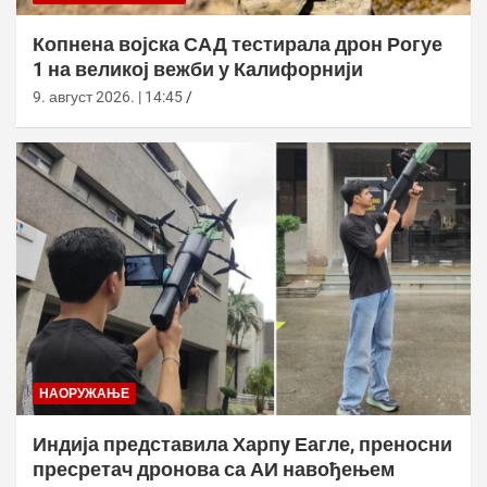
Копнена војска САД тестирала дрон Рогуе
1 на великој вежби у Калифорнији
9. август 2026. | 14:45
НАОРУЖАЊЕ
Индија представила Харпy Еагле, преносни
пресретач дронова са АИ навођењем