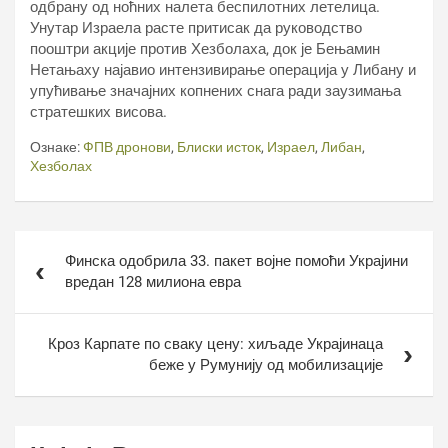
одбрану од ноћних налета беспилотних летелица.
Унутар Израела расте притисак да руководство
пооштри акције против Хезболаха, док је Бењамин
Нетањаху најавио интензивирање операција у Либану и
упућивање значајних копнених снага ради заузимања
стратешких висова.
Ознаке:
ФПВ дронови
,
Блиски исток
,
Израел
,
Либан
,
Хезболах
Кретање
Финска одобрила 33. пакет војне помоћи Украјини
чланка
вредан 128 милиона евра
Кроз Карпате по сваку цену: хиљаде Украјинаца
беже у Румунију од мобилизације