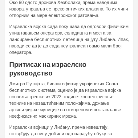
Око 80 одсто дронова Хезболаха, према наводима
извора, управља се преко оптичких влакана. То их чини
отпорним на мере електронског ратовања.
Израелска војска сада покушава да одговори физичким
уништавањем оператора, складишта и места за
лансирање беспилотних летелица на југу Либана. Ипак,
наводи се да је до сада неутралисан само мали број
оператора.
Притисак на израелско
руководство
Дмитро Путијата, бивши официр украјинских Снага
беспилотних система, оценио је да израелска војска
понавља грешке из 2022. године: концентрисање
технике на незаштићеним положајима, држање
артиљеријске муниције на отвореном и постављање
неефикасних маскирних мрежа.
Израелски војници у Либану, према извештају,
потврђују да нису добили одговарајућу обуку за