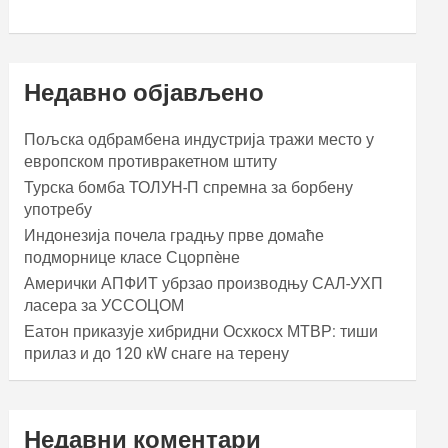
Недавно објављено
Пољска одбрамбена индустрија тражи место у
европском противракетном штиту
Турска бомба ТОЛУН-П спремна за борбену
употребу
Индонезија почела градњу прве домаће
подморнице класе Сцорпèне
Амерички АПФИТ убрзао производњу САЛ-УХП
ласера за УССОЦОМ
Еатон приказује хибридни Осхкосх МТВР: тиши
прилаз и до 120 кW снаге на терену
Недавни коментари