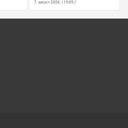
ласера за УССОЦОМ
7. август 2026. | 15:05