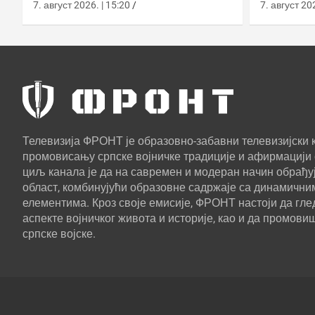
европском противракетном
употреб
7. август 2026. | 15:20
7. август 202
штиту
Телевизија ФРОНТ је образовно-забавни телевизијски к
промовисању српске војничке традиције и афирмацији 
циљ канала је да на савремен и модеран начин обрађуј
област, комбинујући образовне садржаје са динамични
елементима. Кроз своје емисије, ФРОНТ настоји да г
аспекте војничког живота и историје, као и да промови
српске војске.