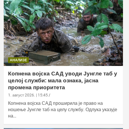
АНАЛИЗЕ
Копнена војска САД уводи Јунгле таб у
целој служби: мала ознака, јасна
промена приоритета
1. август 2026. | 15:45
Копнена војска САД проширила је право на
ношење Јунгле таб на целу службу. Одлука указује
на…