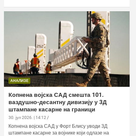
АНАЛИЗЕ
Копнена војска САД смешта 101.
ваздушно-десантну дивизију у 3Д
штампане касарне на граници
30. јул 2026. | 14:12
Копнена војска САД у Форт Блису уводи 3Д
штампане касарне за војнике који одлазе на