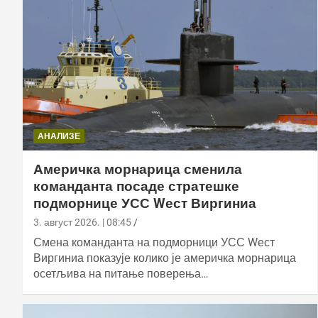
АНАЛИЗЕ
Америчка морнарица сменила
команданта посаде стратешке
подморнице УСС Wест Виргиниа
3. август 2026. | 08:45
Смена команданта на подморници УСС Wест
Виргиниа показује колико је америчка морнарица
осетљива на питање поверења…