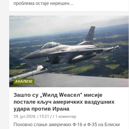
проблема остаје нерешен.…
АНАЛИЗЕ
Зашто су „Wилд Wеасел“ мисије
постале кључ америчких ваздушних
удара против Ирана
29. јул 2026. | 15:21
1 коментар
Поновно слање америчких Ф-16 и Ф-35 на Блиски