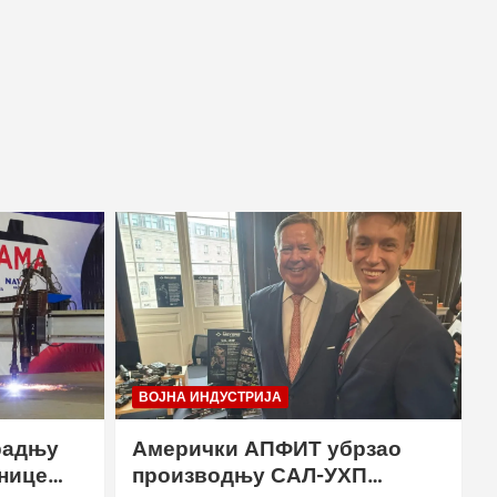
ВОЈНА ИНДУСТРИЈА
радњу
Амерички АПФИТ убрзао
нице
производњу САЛ-УХП