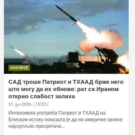
АНАЛИЗЕ
САД троше Патриот и ТХААД брже него
што могу да их обнове: рат са Ираном
открио слабост залиха
31. јул 2026. | 15:22
Интензивна употреба Патриот и ТХААД на
Блиском истоку показала је да ни америчке залихе
најскупљих пресретача…