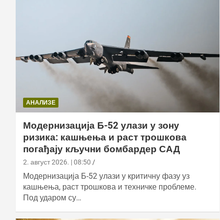
АНАЛИЗЕ
Модернизација Б-52 улази у зону
ризика: кашњења и раст трошкова
погађају кључни бомбардер САД
2. август 2026. | 08:50
Модернизација Б-52 улази у критичну фазу уз
кашњења, раст трошкова и техничке проблеме.
Под ударом су…