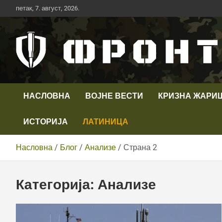
Скип
петак, 7. август, 2026.
то
цонтент
Први војни канал у Србији
Телевизија ФРОНТ
НАСЛОВНА
ВОЈНЕ ВЕСТИ
КРИЗНА ЖАРИ
ИСТОРИЈА
ЛАТИНИЦА
Насловна
Блог
Анализе
Страна 2
Категорија:
Анализе