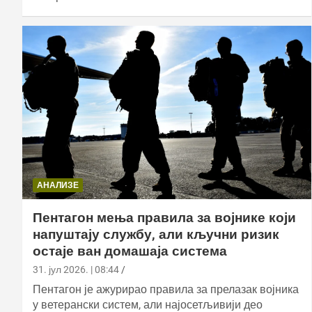
АНАЛИЗЕ
Пентагон мења правила за војнике који
напуштају службу, али кључни ризик
остаје ван домашаја система
31. јул 2026. | 08:44
Пентагон је ажурирао правила за прелазак војника
у ветерански систем, али најосетљивији део