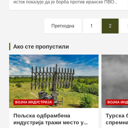
исток показује да је борба против иранске ПВО…
Постс
Претходна
1
2
пагинатион
Ако сте пропустили
ВОЈНА ИНДУСТРИЈА
ВОЈНА ИН
Пољска одбрамбена
Турска 
индустрија тражи место у
спремна