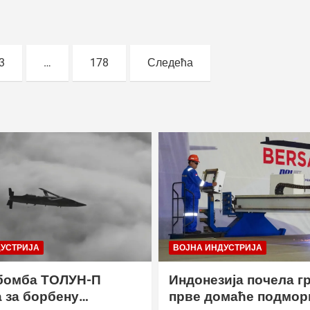
3
…
178
Следећа
ДУСТРИЈА
ВОЈНА ИНДУСТРИЈА
бомба ТОЛУН-П
Индонезија почела г
 за борбену
прве домаће подмор