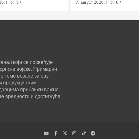
у
класе Сцорпèне
6. | 15:15
7. август 2026. | 15:10
анал који се посвећује
српске војске. Примарни
е теме везане за ову
м продукцијским
ледаоцима приближи важне
ше вредности и достигнућа