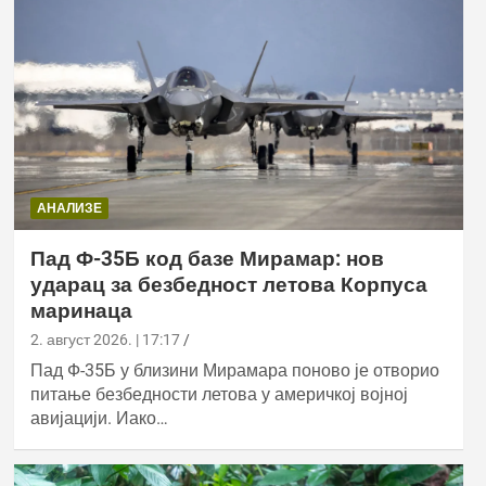
АНАЛИЗЕ
Пад Ф-35Б код базе Мирамар: нов
ударац за безбедност летова Корпуса
маринаца
2. август 2026. | 17:17
Пад Ф-35Б у близини Мирамара поново је отворио
питање безбедности летова у америчкој војној
авијацији. Иако…