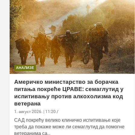
АНАЛИЗЕ
Америчко министарство за борачка
питања покреће ЦРАВЕ: семаглутид у
испитивању против алкохолизма код
ветерана
1. август 2026. | 11:20
САД покрећу велико клиничко испитивање које
треба да покаже може ли семаглутид да помогне
ветеранима са…