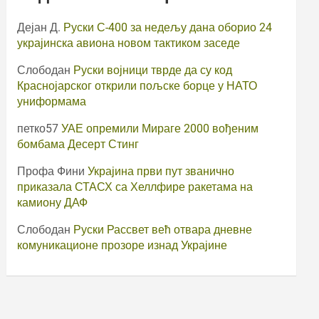
Дејан Д.
Руски С-400 за недељу дана оборио 24
украјинска авиона новом тактиком заседе
Слободан
Руски војници тврде да су код
Краснојарског открили пољске борце у НАТО
униформама
петко57
УАЕ опремили Мираге 2000 вођеним
бомбама Десерт Стинг
Профа Фини
Украјина први пут званично
приказала СТАСХ са Хеллфире ракетама на
камиону ДАФ
Слободан
Руски Рассвет већ отвара дневне
комуникационе прозоре изнад Украјине