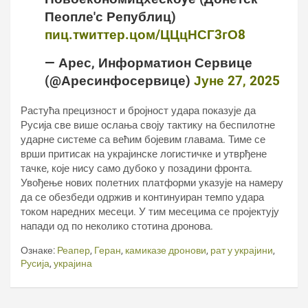
Пеопле'с Републиц)
пиц.тwиттер.цом/ЦЦцНСГ3гО8
— Арес, Информатион Сервице
(@Аресинфосервице)
Јуне 27, 2025
Растућа прецизност и бројност удара показује да
Русија све више ослања своју тактику на беспилотне
ударне системе са већим бојевим главама. Тиме се
врши притисак на украјинске логистичке и утврђене
тачке, које нису само дубоко у позадини фронта.
Увођење нових полетних платформи указује на намеру
да се обезбеди одржив и континуиран темпо удара
током наредних месеци. У тим месецима се пројектују
напади од по неколико стотина дронова.
Ознаке:
Реапер
,
Геран
,
камиказе дронови
,
рат у украјини
,
Русија
,
украјина