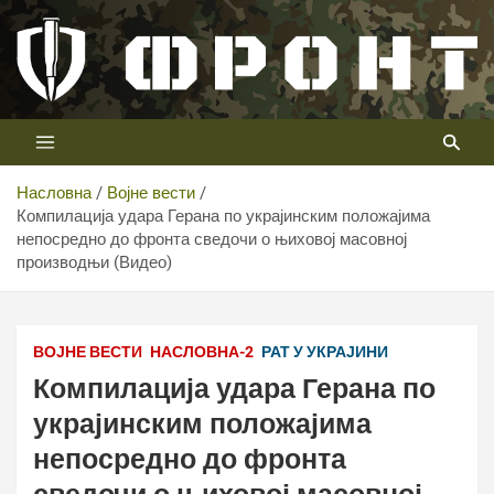
Скип
то
цонтент
Први војни канал у Србији
Телевизија ФРОНТ
Насловна
Војне вести
Компилација удара Герана по украјинским положајима
непосредно до фронта сведочи о њиховој масовној
производњи (Видео)
ВОЈНЕ ВЕСТИ
НАСЛОВНА-2
РАТ У УКРАЈИНИ
Компилација удара Герана по
украјинским положајима
непосредно до фронта