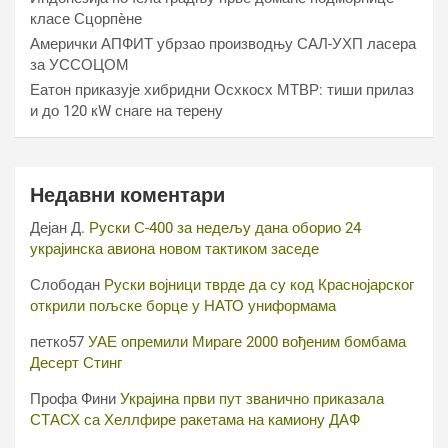
класе Сцорпèне
Амерички АПФИТ убрзао производњу САЛ-УХП ласера
за УССОЦОМ
Еатон приказује хибридни Осхкосх МТВР: тиши прилаз
и до 120 кW снаге на терену
Недавни коментари
Дејан Д.
Руски С-400 за недељу дана оборио 24
украјинска авиона новом тактиком заседе
Слободан
Руски војници тврде да су код Краснојарског
открили пољске борце у НАТО униформама
петко57
УАЕ опремили Мираге 2000 вођеним бомбама
Десерт Стинг
Профа Фини
Украјина први пут званично приказала
СТАСХ са Хеллфире ракетама на камиону ДАФ