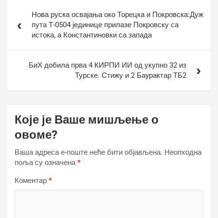
Кретање
Нова руска освајања око Торецка и Покровска:Дуж
чланка
пута Т-0504 јединице прилазе Покровску са
истока, а Константиновки са запада
БиХ добила прва 4 КИРПИ ИИ од укупно 32 из
Турске. Стижу и 2 Баyрактар ТБ2
Које је Ваше мишљење о
овоме?
Ваша адреса е-поште неће бити објављена.
Неопходна
поља су означена
*
Коментар
*