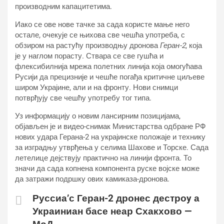
производним капацитетима.
Иако се ове нове тачке за сада користе мање него
остале, очекује се њихова све чешћа употреба, с
обзиром на растућу производњу дронова
Геран-2
, која
је у наглом порасту. Ствара се све гушћа и
флексибилнија мрежа полетних линија која омогућава
Русији да прецизније и чешће погађа критичне циљеве
широм Украјине, али и на фронту. Нови снимци
потврђују све чешћу употребу тог типа.
Уз информацију о новим лансирним позицијама,
објављен је и видео-снимак Министарства одбране РФ
нових удара Герана-2 на украјинске положаје и технику
за изградњу утврђења у селима Шахове и Торске. Сада
летелице дејствују практично на линији фронта. То
значи да сада копнена компонента руске војске може
да затражи подршку ових камиказа-дронова.
Руссиа’с Геран-2 дронес дестроy а
Украиниан басе неар Схакхово —