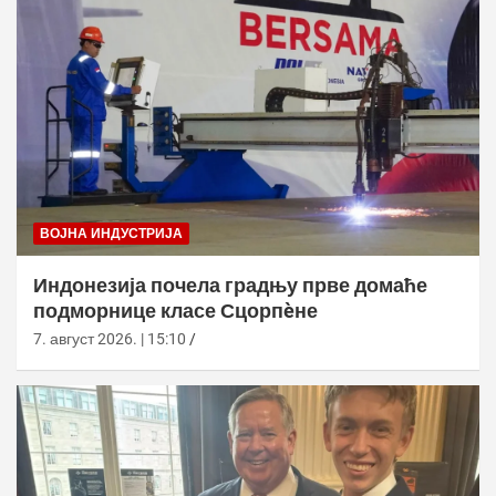
ВОЈНА ИНДУСТРИЈА
Индонезија почела градњу прве домаће
подморнице класе Сцорпèне
7. август 2026. | 15:10