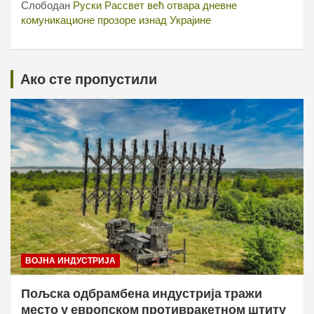
Слободан
Руски Рассвет већ отвара дневне
комуникационе прозоре изнад Украјине
Ако сте пропустили
ВОЈНА ИНДУСТРИЈА
Пољска одбрамбена индустрија тражи
место у европском противракетном штиту