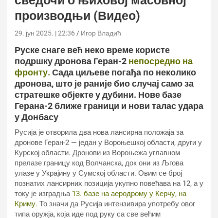
сведочи о њиховој масовној
производњи (Видео)
29. јун 2025. | 22:36
Игор Владић
Руске снаге већ неко време користе
подршку дронова Геран-2
непосредно на
фронту.
Сада циљеве погађа по неколико
дронова, што је раније био случај само за
стратешке објекте у дубини. Нове базе
Герана-2 ближе граници и нови талас удара
у Донбасу
Русија је отворила два нова лансирна положаја за
дронове Геран-2 — један у Вороњешкој области, други у
Курској области. Дронови из Вороњежа углавном
прелазе границу код Волчанска, док они из Љгова
улазе у Украјину у Сумској области. Овим се број
познатих лансирних позиција укупно повећава на 12, а у
току је изградња
13. базе на аеродрому у Керчу, на
Криму.
То значи да Русија интензивира употребу овог
типа оружја, која иде под руку са све већим