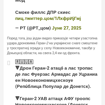
МоД
Смоке филлс ДПР скиес
пиц.тwиттер.цом/1ЛхфрИјГмј
— РТ (@РТ_цом)
Јуне 27, 2025
Поред тога, још један видео приказује четири узастопна
удара дроновима
Геран-2
на украјинске снаге смештене
у троспратној згради у селу Новоекономичне, такође у
Доњецкој области, на свега 2,4 км од фронта.
🇷🇺🇺🇦
🔻Дрон Геран-2 атацó а лас тропас
де лас Фуерзас Армадас де Уцраниа
ен Новоекономицхескоyе
(Репúблица Популар де Донетск).
🔻Геран-2 УАВ аттацк АФУ троопс
Новоекономицхескоyе (Донетск