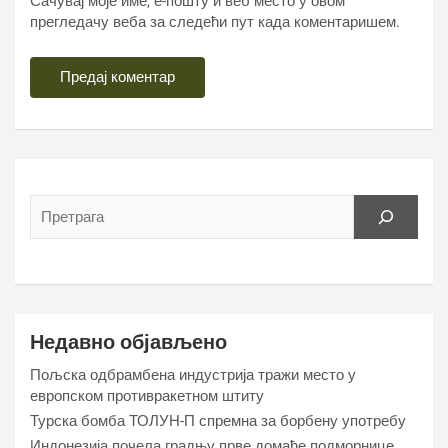
Сачувај моје име, е-пошту и веб место у овом
прегледачу веба за следећи пут када коментаришем.
Недавно објављено
Пољска одбрамбена индустрија тражи место у
европском противракетном штиту
Турска бомба ТОЛУН-П спремна за борбену употребу
Индонезија почела градњу прве домаће подморнице