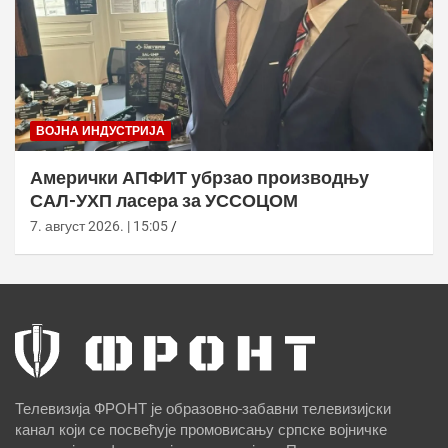
ВОЈНА ИНДУСТРИЈА
Амерички АПФИТ убрзао производњу
САЛ-УХП ласера за УССОЦОМ
7. август 2026. | 15:05
Телевизија ФРОНТ је образовно-забавни телевизијски
канал који се посвећује промовисању српске војничке