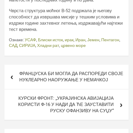
напетости у последњих годину и по дана.
Чврста структура моћног В-52 подржала је његову
способност да извршава мисије у тешким условима и
издржи године захтевног летења, издржавајући најтежи
тест времена.
Ознаке:
УСАФ
,
Блиски исток
,
ирак
,
Иран
,
Јемен
,
Пентагон
,
САД
,
СИРИЈА
,
Хладни рат
,
црвено море
Кретање
ФРАНЦУСКА БИ МОГЛА ДА РАСПОРЕДИ СВОЈЕ
чланка
НУКЛЕАРНО НАОРУЖАЊЕ У НЕМАЧКОЈ
КУРСКИ ФРОНТ: „УКРАЈИНСКА АВИЈАЦИЈА
КОРИСТИ Ф-16 У НАДИ ДА ЋЕ ЗАУСТАВИТИ
РУСКУ ОФАНЗИВУ НА СУЏУ“