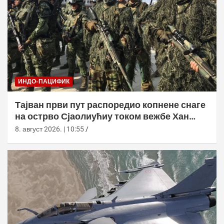
ИНДО-ПАЦИФИК
Тајван први пут распоредио копнене снаге
на острво Сјаолиућиу током вежбе Хан
Куанг 42
8. август 2026. | 10:55