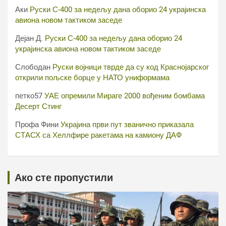
Аки
Руски С-400 за недељу дана оборио 24 украјинска
авиона новом тактиком заседе
Дејан Д.
Руски С-400 за недељу дана оборио 24
украјинска авиона новом тактиком заседе
Слободан
Руски војници тврде да су код Краснојарског
открили пољске борце у НАТО униформама
петко57
УАЕ опремили Мираге 2000 вођеним бомбама
Десерт Стинг
Профа Фини
Украјина први пут званично приказала
СТАСХ са Хеллфире ракетама на камиону ДАФ
Ако сте пропустили