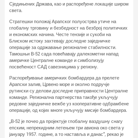
Сједињених Држава, као и распоређене локације широм
света.
Стратешки положај Арапског полуострва утиче на
глобалну трговину и безбедност на безброј политичких
и економских начина. Честе тензије и сукоби на
Блиском истоку захтевају доследне заједничке
операције за одржавање регионалне стабилности.
Тамошњи В-52 сада повећавају далекометни напад
америчке Централне команде и симболизују
посвећеност САД савезницима у региону.
Распоређивање америчких бомбардера да прелете
Арапски залив, Црвено море и околно подручје
рутински су делови доследне приправности Централне
команде. Регионална партнерства такође укључују
редовне заједничке вежбе уз кооперативне одбрамбене
операције, од којих многе укључују мисије бомбардера.
„В-52 је почео да пројектује глобалну ваздушну снагу
епским, непрекидним летењем три авиона око света у
јануару 1957. године, а то наставља и данас“, рекао је