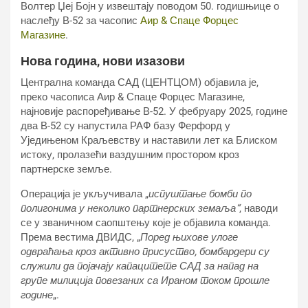
Волтер Џеј Бојн у извештају поводом 50. годишњице о
наслеђу В-52 за часопис
Аир & Спаце Форцес
Магазине
.
Нова година, нови изазови
Централна команда САД (ЦЕНТЦОМ) објавила је,
преко часописа Аир & Спаце Форцес Магазине,
најновије распоређивање В-52. У фебруару 2025, године
два В-52 су напустила РАФ базу Ферфорд у
Уједињеном Краљевству и наставили лет ка Блиском
истоку, пролазећи ваздушним простором кроз
партнерске земље.
Операција је укључивала „
испуштање бомби по
полигонима у неколико партнерских земаља“
, наводи
се у званичном саопштењу које је објавила команда.
Према вестима ДВИДС, „
Поред њихове улоге
одвраћања кроз активно присуство, бомбардери су
служили да појачају капацитете САД за напад на
групе милиција повезаних са Ираном током прошле
године
„.