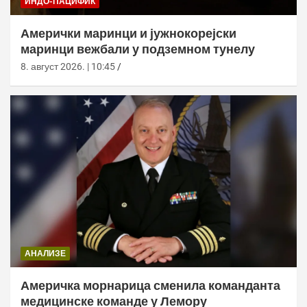
ИНДО-ПАЦИФИК
Амерички маринци и јужнокорејски
маринци вежбали у подземном тунелу
8. август 2026. | 10:45
АНАЛИЗЕ
Америчка морнарица сменила команданта
медицинске команде у Лемору