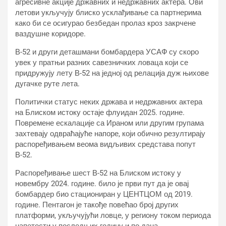
агресивне акције државних и недржавних актера. Ови
летови укључују блиско усклађивање са партнерима
како би се осигурао безбедан пролаз кроз закрчене
ваздушне коридоре.
В-52 и други деташмани бомбардера УСАФ су скоро
увек у пратњи разних савезничких ловаца који се
придружују лету В-52 на једној од релација дуж њихове
дугачке руте лета.
Политички статус неких држава и недржавних актера
на Блиском истоку остаје флуидан 2025. године.
Повремене ескалације са Ираном или другим групама
захтевају одвраћајуће напоре, који обично резултирају
распоређивањем веома видљивих средстава попут
В-52.
Распоређивање шест В-52 на Блиском истоку у
новембру 2024. године. било је први пут да је овај
бомбардер био стациониран у ЦЕНТЦОМ од 2019.
године. Пентагон је такође повећао број других
платформи, укључујући ловце, у региону током периода