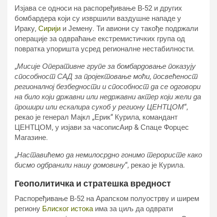
Изјава се односи на распоређивање В-52 и других
бомбардера који су извршили ваздушне нападе у
Ираку,
Сирији
и Јемену. Ти авиони су такође подржали
операције за одвраћање екстремистичких група од
повратка упоришта усред регионалне нестабилности.
„
Мисије Оперативне групе за бомбардовање показују
способност САД за пројектовање моћи, посвећеност
регионалној безбедности и способност да се одговори
на било који државни или недржавни актер који жели да
прошири или ескалира сукоб у региону ЦЕНТЦОМ
“,
рекао је генерал Мајкл „Ерик“ Курила, командант
ЦЕНТЦОМ, у изјави за часописАир & Спаце Форцес
Магазине.
„
Наставићемо да немилосрдно гонимо терористе како
бисмо одбранили нашу домовину
“, рекао је Курила.
Геополитичка и стратешка вредност
Распоређивање В-52 на Арапском полуострву и ширем
региону
Блиског истока
има за циљ да одврати