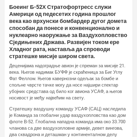
Боеинг Б-52Х Стратофортресс служи
Америци од педесетих година прошлог
века као врхунски бомбардер дугог домета
способан да понесе и конвенционално и
нуклеарно наоружање за Ваздухопловство
Сједињених Држава. Развијен током ере
Хладног рата, наставља да спроводи
стратешке мисије широм света.
Деценијама надоградње авион је спреман за мисије 21.
века. Његов надимак БУФФ је скраћеница за Биг Углy
Фат Феллоw. Његов кавернозни одељак за бомбе и
спољне чврсте тачке могу да носе најшири спектар
убојних средстава од било ког авиона УСАФ, а његов
носивост је међу највећим на свету.
Стратешку ваздушну команду УСАФ (САЦ) наследила
је Команда за глобални удар ваздухопловства као дом
флоте В-52. Глобална нападна команда има око 33.700
чланова са две ваздухопловне армије, девет вингова,
два сквадрона и деташман у континенталном делу