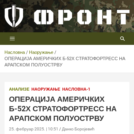
Скип
то
цонтент
Први војни канал у Србији
Телевизија ФРОНТ
Насловна
Наоружање
ОПЕРАЦИЈА АМЕРИЧКИХ Б-52Х СТРАТОФОРТРЕСС НА
АРАПСКОМ ПОЛУОСТРВУ
АНАЛИЗЕ
НАОРУЖАЊЕ
НАСЛОВНА-1
ОПЕРАЦИЈА АМЕРИЧКИХ
Б-52Х СТРАТОФОРТРЕСС НА
АРАПСКОМ ПОЛУОСТРВУ
25. фебруар 2025. | 10:51
Данко Боројевић