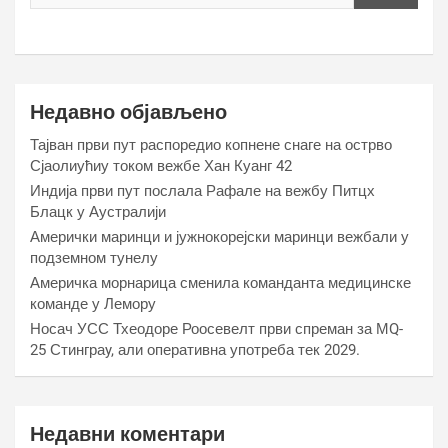
Недавно објављено
Тајван први пут распоредио копнене снаге на острво
Сјаолиућиу током вежбе Хан Куанг 42
Индија први пут послала Рафале на вежбу Питцх
Блацк у Аустралији
Амерички маринци и јужнокорејски маринци вежбали у
подземном тунелу
Америчка морнарица сменила команданта медицинске
команде у Лемору
Носач УСС Тхеодоре Роосевелт први спреман за МQ-
25 Стинграy, али оперативна употреба тек 2029.
Недавни коментари