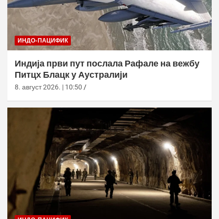
ИНДО-ПАЦИФИК
Индија први пут послала Рафале на вежбу
Питцх Блацк у Аустралији
8. август 2026. | 10:50