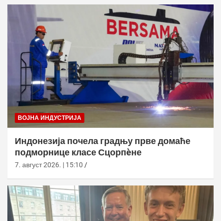
ВОЈНА ИНДУСТРИЈА
Индонезија почела градњу прве домаће
подморнице класе Сцорпèне
7. август 2026. | 15:10