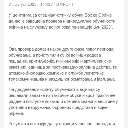
31. август 2023. | 11:43
ТВ ФРОНТ
У центрима за специјалистичку обуку Војске Србије
данас је завршена провера индивидуалне обучености
војника на служењу војног рока генерације „јун 2023“.
Ова провера долази након друге фазе првог периода
обучавања, а приступили су јој војници родова
пешадије, аритиљерије, инжињерије и артиљеријско-
ракетних јединица за противваздухопловна дејства, те
атомско-биолошко-хемијске и служби логистике,
телекомуникација и ваздушног осматрања и јављања.
На дводневном испиту обучености, војници су
решавали задатке из тактичке обуке и кроз практичне
радње и поступке показали стечена знања и вештине у
употреби наоружања, борбених средстава и војне
опреме.
Резултати показују да су војници успешно савладали