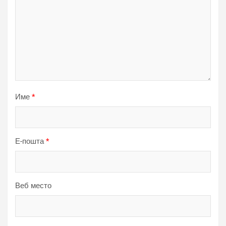
Име
*
Е-пошта
*
Веб место