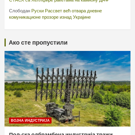
СТАСХ са Хеллфире ракетама на камиону ДАФ
Слободан
Руски Рассвет већ отвара дневне
комуникационе прозоре изнад Украјине
Ако сте пропустили
ВОЈНА ИНДУСТРИЈА
Пољска одбрамбена индустрија тражи