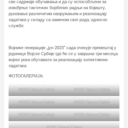
све садржаје обучавања и да су оспособљени за
извођење тактичких борбених радњи на бојишту,
руковање различитим наоружањем и реализацију
задатака у складу са наменом свог рода, односно
службе.
Војнике генерације „јун 2023“ сада очекује премештај у
јединице Војске Србије где ће се у завршна три месеца
војног рока обучавати за реализацију колективних
задатака.
ФОТОГАЛЕРИЈА:
ФОТО: Војска Србије
ФОТО: Војска Србије
ФОТО: Војска Србије
ФОТО: Војска Србије
ФОТО: Војска Србије
ФОТО: Војска Србије
ФОТО: Војска Србије