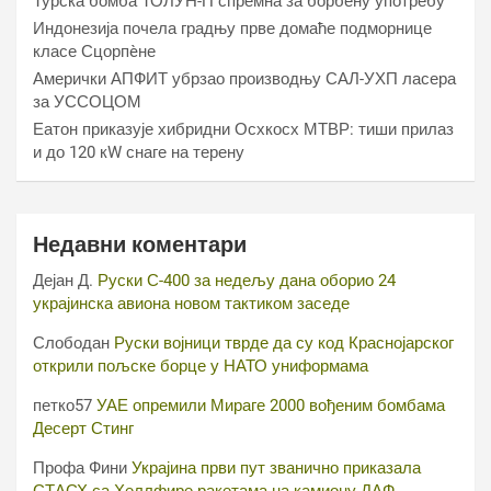
Турска бомба ТОЛУН-П спремна за борбену употребу
Индонезија почела градњу прве домаће подморнице
класе Сцорпèне
Амерички АПФИТ убрзао производњу САЛ-УХП ласера
за УССОЦОМ
Еатон приказује хибридни Осхкосх МТВР: тиши прилаз
и до 120 кW снаге на терену
Недавни коментари
Дејан Д.
Руски С-400 за недељу дана оборио 24
украјинска авиона новом тактиком заседе
Слободан
Руски војници тврде да су код Краснојарског
открили пољске борце у НАТО униформама
петко57
УАЕ опремили Мираге 2000 вођеним бомбама
Десерт Стинг
Профа Фини
Украјина први пут званично приказала