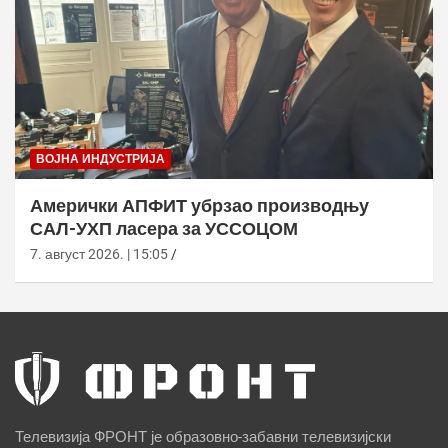
ВОЈНА ИНДУСТРИЈА
Амерички АПФИТ убрзао производњу
САЛ-УХП ласера за УССОЦОМ
7. август 2026. | 15:05
Телевизија ФРОНТ је образовно-забавни телевизијски