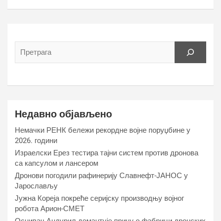
Недавно објављено
Немачки РЕНК бележи рекордне војне поруџбине у
2026. години
Израелски Ерез тестира тајни систем против дронова
са капсулом и лансером
Дронови погодили рафинерију Славнефт-ЈАНОС у
Јарослављу
Јужна Кореја покреће серијску производњу војног
робота Арион-СМЕТ