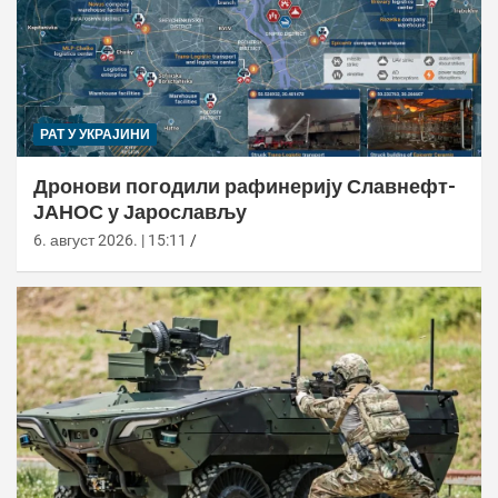
РАТ У УКРАЈИНИ
Дронови погодили рафинерију Славнефт-
ЈАНОС у Јарослављу
6. август 2026. | 15:11