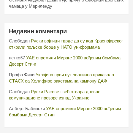
Оснивач Андурил демантује причу о фабрици дронских
чамаца у Мериленду
Недавни коментари
Слободан
Руски војници тврде да су код Краснојарског
открили пољске борце у НАТО униформама
петко57
УАЕ опремили Мираге 2000 вођеним бомбама
Десерт Стинг
Профа Фини
Украјина први пут званично приказала
СТАСХ са Хеллфире ракетама на камиону ДАФ
Слободан
Руски Рассвет већ отвара дневне
комуникационе прозоре изнад Украјине
Алберт Бабински
УАЕ опремили Мираге 2000 вођеним
бомбама Десерт Стинг