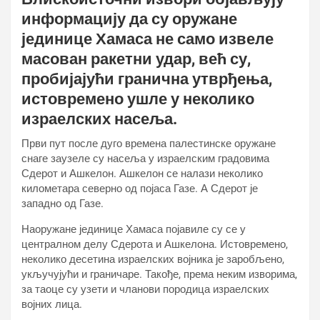
информацију да су оружане
јединице Хамаса не само извеле
масован ракетни удар, већ су,
пробијајући гранична утврђења,
истовремено ушле у неколико
израелских насеља.
Први пут после дуго времена палестинске оружане
снаге заузеле су насеља у израелским градовима
Сдерот и Ашкелон. Ашкелон се налази неколико
километара северно од појаса Газе. А Сдерот је
западно од Газе.
Наоружане јединице Хамаса појавиле су се у
централном делу Сдерота и Ашкелона. Истовремено,
неколико десетина израелских војника је заробљено,
укључујући и граничаре. Такође, према неким изворима,
за таоце су узети и чланови породица израелских
војних лица.