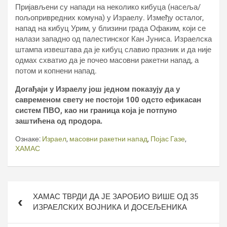
Пријављени су напади на неколико кибуца (насеља/
пољопривредних комуна) у Израелу. Између осталог,
напад на кибуц Урим, у близини града Офаким, који се
налази западно од палестинског Кан Јуниса. Израелска
штампа извештава да је кибуц славио празник и да није
одмах схватио да је почео масовни ракетни напад, а
потом и копнени напад.
Догађаји у Израелу још једном показују да у
савременом свету не постоји 100 одсто ефикасан
систем ПВО, као ни граница која је потпуно
заштићена од продора.
Ознаке:
Израел
,
масовни ракетни напад
,
Појас Газе
,
ХАМАС
Кретање
ХАМАС ТВРДИ ДА ЈЕ ЗАРОБИО ВИШЕ ОД 35
чланка
ИЗРАЕЛСКИХ ВОЈНИКА И ДОСЕЉЕНИКА