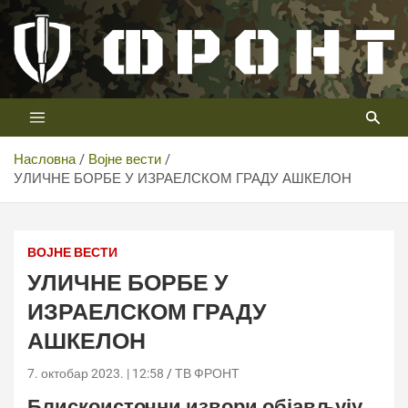
Скип
то
цонтент
Први војни канал у Србији
Телевизија ФРОНТ
Насловна
Војне вести
УЛИЧНЕ БОРБЕ У ИЗРАЕЛСКОМ ГРАДУ АШКЕЛОН
ВОЈНЕ ВЕСТИ
УЛИЧНЕ БОРБЕ У
ИЗРАЕЛСКОМ ГРАДУ
АШКЕЛОН
7. октобар 2023. | 12:58
ТВ ФРОНТ
Блискоисточни извори објављују