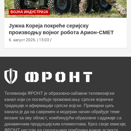
ВОЈНА ИНДУСТРИЈА
Јужна Кореја покреће серијску
производњу војног робота Арион-СМЕТ
6. август 2026. | 15:03
Телевизија ФРОНТ је образовно-забавни телевизијски
канал који се посвећује промовисању српске војничке
традиције и афирмацији српске војске. Примарни циљ
канала је да на савремен и модеран начин обрађује теме
везане за ову област, комбинујући образовне садржаје са
динамичним продукцијским елементима. Кроз своје емисије,
ФРОНТ настоји да гледаоцима приближи важне аспекте