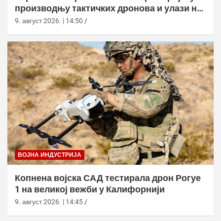
производњу тактичких дронова и улази на
нова тржишта
9. август 2026. | 14:50
ВОЈНА ИНДУСТРИЈА
Копнена војска САД тестирала дрон Рогуе
1 на великој вежби у Калифорнији
9. август 2026. | 14:45