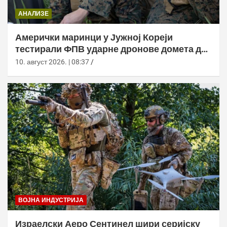
АНАЛИЗЕ
Амерички маринци у Јужној Кореји
тестирали ФПВ ударне дронове домета до
20 километара
10. август 2026. | 08:37
ВОЈНА ИНДУСТРИЈА
Израелски Аеро Сентинел шири серијску