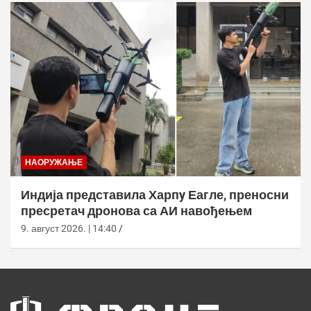
НАОРУЖАЊЕ
Индија представила Харпy Еагле, преносни
пресретач дронова са АИ навођењем
9. август 2026. | 14:40