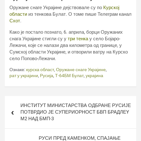
Оружане снаге Украјине дејствовале су по
Курској
области
из тенкова Булат. О томе пише Телеграм канал
Схот
.
Како је постало познато, 6. априла, борци Оружаних
снага Украјине стигли су у
три тенка
у село Бојаро-
Лежачи, које се налази два километра од границе, у
Сумској области Украјине, и отворили ватру на Курско
село Попово-Лежачи.
Ознаке:
курска област
,
Оружане снаге Украјине
,
рат у украјини
,
Русија
,
Т-64БМ Булат
,
украјина
Кретање
ИНСТИТУТ МИНИСТАРСТВА ОДБРАНЕ РУСИЈЕ
чланка
ПОТВРДИО ЈЕ СУПЕРИОРНОСТ БВП БРАДЛЕY
М2 НАД БМП-3
РУСИ ПРЕД КАМЕНКОМ, СПАЈАЊЕ