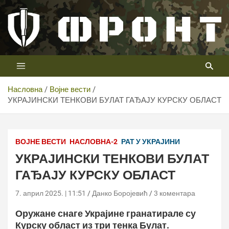
Скип
то
цонтент
Први војни канал у Србији
Телевизија ФРОНТ
Насловна
Војне вести
УКРАЈИНСКИ ТЕНКОВИ БУЛАТ ГАЂАЈУ КУРСКУ ОБЛАСТ
Міністерство оборони
України/aminoapps.com/militaryimages.net/
ВОЈНЕ ВЕСТИ
НАСЛОВНА-2
РАТ У УКРАЈИНИ
УКРАЈИНСКИ ТЕНКОВИ БУЛАТ
ГАЂАЈУ КУРСКУ ОБЛАСТ
7. април 2025. | 11:51
Данко Боројевић
3 коментара
Оружане снаге Украјине гранатирале су
Курску област из три тенка Булат.