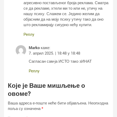
агресивно постављеног броја реклама. Сматра
се да рекламе, хтели ми то или не, утичу на
нашу психу. Слажем се. Једино желим да
објасним да на моју психу утичу тако да оно
што рекламирају сигурно нећу купити.
Реплy
Marko
каже:
7. април 2025. | 18:48 у 18:48
Сагласан сам-ја ИСТО тако зИНАТ
Реплy
Које је Ваше мишљење о
овоме?
Ваша адреса е-поште неће бити објављена.
Неопходна
поља су означена
*