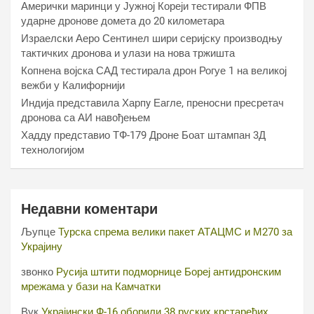
Амерички маринци у Јужној Кореји тестирали ФПВ
ударне дронове домета до 20 километара
Израелски Аеро Сентинел шири серијску производњу
тактичких дронова и улази на нова тржишта
Копнена војска САД тестирала дрон Рогуе 1 на великој
вежби у Калифорнији
Индија представила Харпy Еагле, преносни пресретач
дронова са АИ навођењем
Хаддy представио ТФ-179 Дроне Боат штампан 3Д
технологијом
Недавни коментари
Љупце
Турска спрема велики пакет АТАЦМС и М270 за
Украјину
звонко
Русија штити подморнице Бореј антидронским
мрежама у бази на Камчатки
Вук
Украјински Ф-16 оборили 38 руских крстарећих