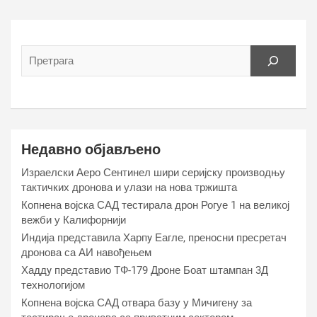
Недавно објављено
Израелски Аеро Сентинел шири серијску производњу
тактичких дронова и улази на нова тржишта
Копнена војска САД тестирала дрон Рогуе 1 на великој
вежби у Калифорнији
Индија представила Харпy Еагле, преносни пресретач
дронова са АИ навођењем
Хаддy представио ТФ-179 Дроне Боат штампан 3Д
технологијом
Копнена војска САД отвара базу у Мичигену за