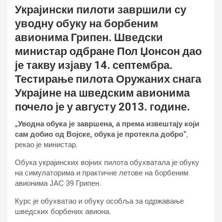
Украјински пилоти завршили су
уводну обуку на борбеним
авионима Грипен. Шведски
министар одбране Пол Џонсон дао
је такву изјаву 14. септембра.
Тестирање пилота Оружаних снага
Украјине на шведским авионима
почело је у августу 2013. године.
„Уводна обука је завршена, а према извештају који
сам добио од Војске, обука је протекла добро“
,
рекао је министар.
Обука украјинских војних пилота обухватала је обуку
на симулаторима и практичне летове на борбеним
авионима ЈАС 39 Грипен.
Курс је обухватао и обуку особља за одржавање
шведских борбених авиона.