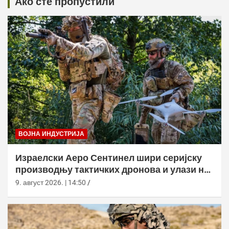
Ако сте пропустили
ВОЈНА ИНДУСТРИЈА
Израелски Аеро Сентинел шири серијску
производњу тактичких дронова и улази на
нова тржишта
9. август 2026. | 14:50