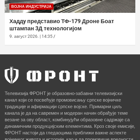
ВОЈНА ИНДУСТРИЈА
Хаддy представио ТФ-179 Дроне Боат
штампан 3Д технологијом
9. август 2026. | 14:35
Телевизија ФРОНТ је образовно-забавни телевизијски
канал који се посвећује промовисању српске војничке
традиције и афирмацији српске војске. Примарни циљ
канала је да на савремен и модеран начин обрађује теме
везане за ову област, комбинујући образовне садржаје са
динамичним продукцијским елементима. Кроз своје емисије,
ФРОНТ настоји да гледаоцима приближи важне аспекте
војничког живота и историје, као и да промовише вредности