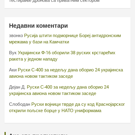
тестирање дронова са приватним сектором
Недавни коментари
звонко
Русија штити подморнице Бореј антидронским
мрежама у бази на Камчатки
Вук
Украјински Ф-16 оборили 38 руских крстарећих
ракета у једном нападу
Аки
Руски С-400 за недељу дана оборио 24 украјинска
авиона новом тактиком заседе
Дејан Д.
Руски С-400 за недељу дана оборио 24
украјинска авиона новом тактиком заседе
Слободан
Руски војници тврде да су код Краснојарског
открили пољске борце у НАТО униформама