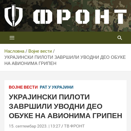
Скип
то
цонтент
Први војни канал у Србији
Телевизија ФРОНТ
Насловна
Војне вести
УКРАЈИНСКИ ПИЛОТИ ЗАВРШИЛИ УВОДНИ ДЕО ОБУКЕ
НА АВИОНИМА ГРИПЕН
ВОЈНЕ ВЕСТИ
РАТ У УКРАЈИНИ
УКРАЈИНСКИ ПИЛОТИ
ЗАВРШИЛИ УВОДНИ ДЕО
ОБУКЕ НА АВИОНИМА ГРИПЕН
15. септембар 2023. | 13:27
ТВ ФРОНТ