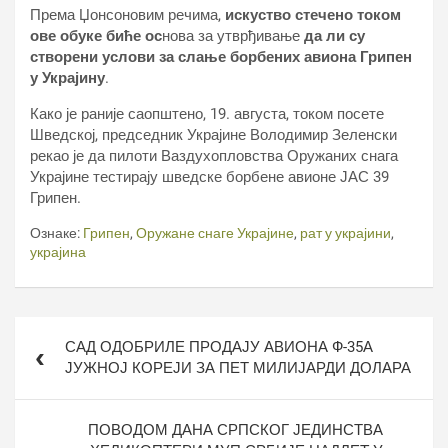
Према Џонсоновим речима,
искуство стечено током
ове обуке биће ос
нова за утврђивање
да ли су
створени услови за слање борбених авиона Грипен
у Украјину
.
Како је раније саопштено, 19. августа, током посете
Шведској, председник Украјине Володимир Зеленски
рекао је да пилоти Ваздухопловства Оружаних снага
Украјине тестирају шведске борбене авионе ЈАС 39
Грипен.
Ознаке:
Грипен
,
Оружане снаге Украјине
,
рат у украјини
,
украјина
Кретање
САД ОДОБРИЛЕ ПРОДАЈУ АВИОНА Ф-35А
чланка
ЈУЖНОЈ КОРЕЈИ ЗА ПЕТ МИЛИЈАРДИ ДОЛАРА
ПОВОДОМ ДАНА СРПСКОГ ЈЕДИНСТВА