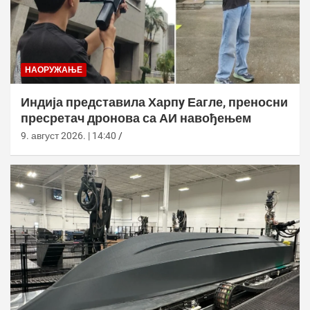
НАОРУЖАЊЕ
Индија представила Харпy Еагле, преносни
пресретач дронова са АИ навођењем
9. август 2026. | 14:40