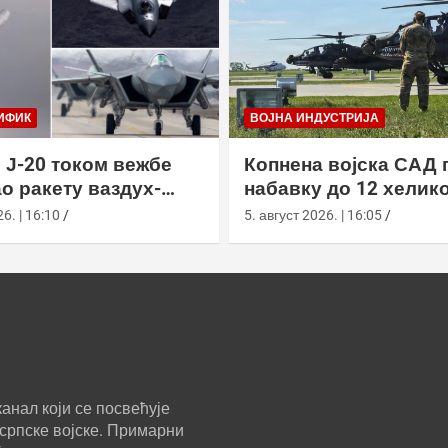
ИФИК
ВОЈНА ИНДУСТРИЈА
 Ј-20 током вежбе
Копнена војска САД 
о ракету ваздух-
набавку до 12 хелик
са велике висине
АХ-64Е Апацхе од Бо
6. | 16:10
5. август 2026. | 16:05
анал који се посвећује
српске војске. Примарни