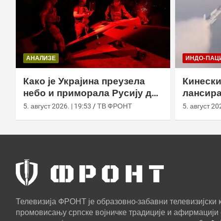
АНАЛИЗЕ
ИНДО-ПАЦ
Како је Украјина преузела
Кинески
небо и приморала Русију да
лансира
мења оружје
ваздух 
5. август 2026. | 19:53
ТВ ФРОНТ
5. август 202
Телевизија ФРОНТ је образовно-забавни телевизијски к
промовисању српске војничке традиције и афирмацији 