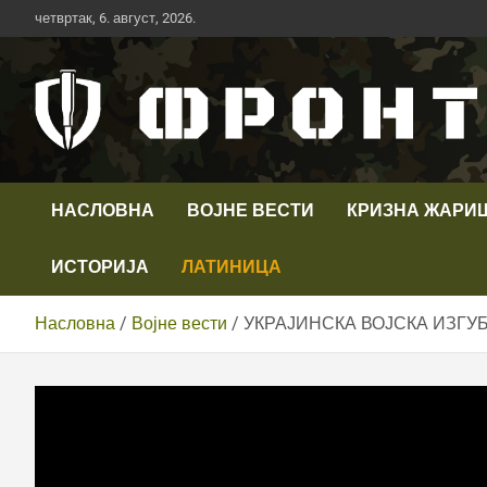
Скип
четвртак, 6. август, 2026.
то
цонтент
Први војни канал у Србији
Телевизија ФРОНТ
НАСЛОВНА
ВОЈНЕ ВЕСТИ
КРИЗНА ЖАРИ
ИСТОРИЈА
ЛАТИНИЦА
Насловна
Војне вести
УКРАЈИНСКА ВОЈСКА ИЗГ