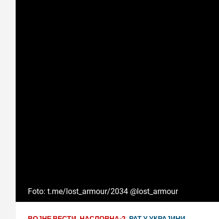
Foto: t.me/lost_armour/2034 @lost_armour
ВОЈНЕ ВЕСТИ
НАСЛОВНА-2
РАТ У УКРАЈИНИ