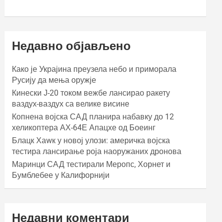
Недавно објављено
Како је Украјина преузела небо и приморала
Русију да мења оружје
Кинески Ј-20 током вежбе лансирао ракету
ваздух-ваздух са велике висине
Копнена војска САД планира набавку до 12
хеликоптера АХ-64Е Апацхе од Боеинг
Блацк Хаwк у новој улози: америчка војска
тестира лансирање роја наоружаних дронова
Маринци САД тестирали Меропс, Хорнет и
Бумблебее у Калифорнији
Недавни коментари