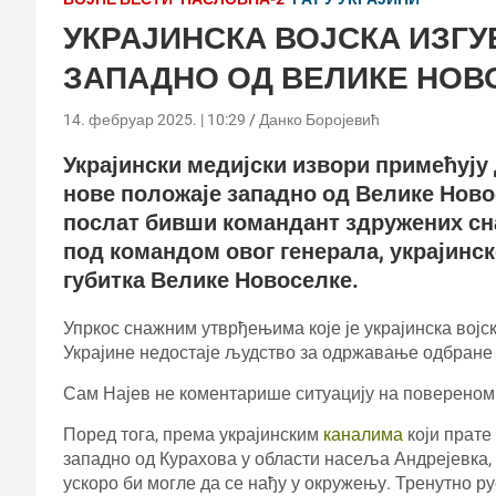
УКРАЈИНСКА ВОЈСКА ИЗГ
ЗАПАДНО ОД ВЕЛИКЕ НОВ
14. фебруар 2025. | 10:29
Данко Боројевић
Украјински медијски извори примећују 
нове положаје западно од Велике Ново
послат бивши командант здружених снаг
под командом овог генерала, украјинск
губитка Велике Новоселке.
Упркос снажним утврђењима које је украјинска војс
Украјине недостаје људство за одржавање одбране 
Сам Најев не коментарише ситуацију на повереном
Поред тога, према украјинским
каналима
који прате
западно од Курахова у области насеља Андрејевка, г
ускоро би могле да се нађу у окружењу. Тренутно ру