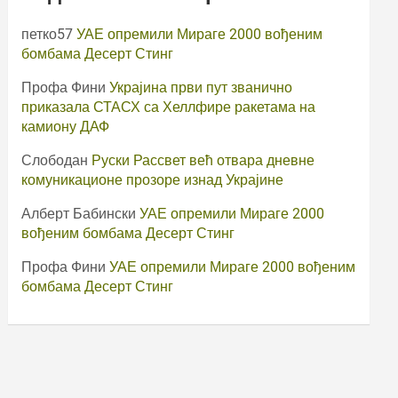
петко57
УАЕ опремили Мираге 2000 вођеним
бомбама Десерт Стинг
Профа Фини
Украјина први пут званично
приказала СТАСХ са Хеллфире ракетама на
камиону ДАФ
Слободан
Руски Рассвет већ отвара дневне
комуникационе прозоре изнад Украјине
Алберт Бабински
УАЕ опремили Мираге 2000
вођеним бомбама Десерт Стинг
Профа Фини
УАЕ опремили Мираге 2000 вођеним
бомбама Десерт Стинг