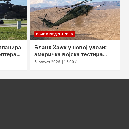
ВОЈНА ИНДУСТРИЈА
планира
Блацк Хаwк у новој улози:
оптера
америчка војска тестира
еинг
лансирање роја наоружаних
5. август 2026. | 16:00
дронова