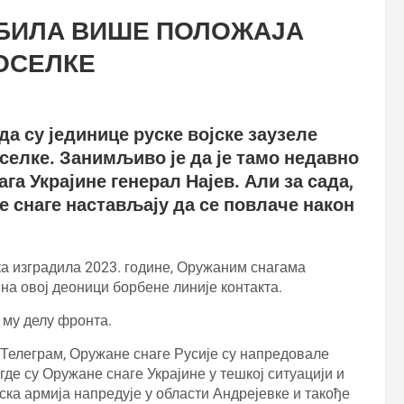
УБИЛА ВИШЕ ПОЛОЖАЈА
ОСЕЛКЕ
да су јединице руске војске заузеле
селке. Занимљиво је да је тамо недавно
а Украјине генерал Најев. Али за сада,
е снаге настављају да се повлаче након
ка изградила 2023. године, Оружаним снагама
на овој деоници борбене линије контакта.
 му делу фронта.
 Телеграм, Оружане снаге Русије су напредовале
де су Оружане снаге Украјине у тешкој ситуацији и
ска армија напредује у области Андрејевке и такође