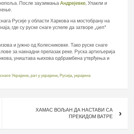
тинопоља. После заузимања
Андрејевке
, Улакли и
жење.
нага Русије у области Харкова на мостобрану на
ја, где су руске снаге успеле да затворе „џеп“
зова и јужно од Колесниковке. Тако руске снаге
слове за накнадни прелазак реке. Руска артиљерија
Сенкова, уништава њихова одбрамбена утврђења и
снаге Украјине
,
рат у украјини
,
Русија
,
украјина
ХАМАС ВОЉАН ДА НАСТАВИ СА
ПРЕКИДОМ ВАТРЕ