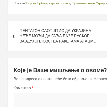
Ознаке:
Војска Србије
,
курска област
,
Оружане снаге Украји
Кретање
чланка
ПЕНТАГОН САОПШТИО ДА УКРАЈИНА
НЕЋЕ МОЋИ ДА ГАЂА БАЗЕ РУСКОГ
ВАЗДУХОПЛОВСТВА РАКЕТАМА АТАЦМС
Које је Ваше мишљење о овоме?
Ваша адреса е-поште неће бити објављена.
Неопхо
Коментар
*