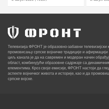
Телевизија ФРОНТ је образовно-забавни телевизијски к
промовисању српске војничке традиције и афирмацији 
циљ канала је да на савремен и модеран начин обрађуј
област, комбинујући образовне садржаје са динамични
елементима. Кроз своје емисије, ФРОНТ настоји да г
аспекте војничког живота и историје, као и да промови
српске војске.