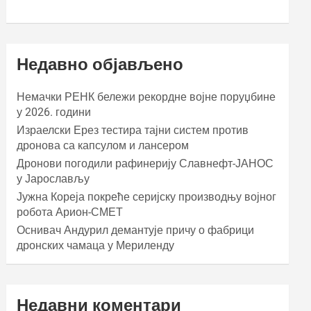
Недавно објављено
Немачки РЕНК бележи рекордне војне поруџбине
у 2026. години
Израелски Ерез тестира тајни систем против
дронова са капсулом и лансером
Дронови погодили рафинерију Славнефт-ЈАНОС
у Јарослављу
Јужна Кореја покреће серијску производњу војног
робота Арион-СМЕТ
Оснивач Андурил демантује причу о фабрици
дронских чамаца у Мериленду
Недавни коментари