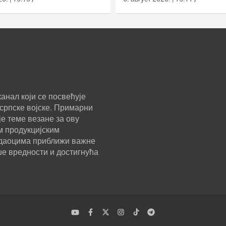
анал који се посвећује
српске војске. Примарни
е теме везане за ову
м продукцијским
ледаоцима приближи важне
ше вредности и достигнућа