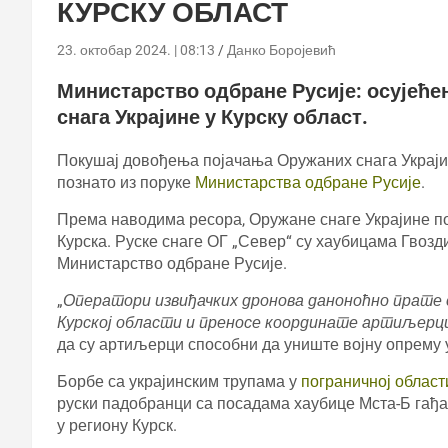
КУРСКУ ОБЛАСТ
23. октобар 2024. | 08:13
Данко Боројевић
Министарство одбране Русије: осујећ
снага Украјине у Курску област.
Покушај довођења појачања Оружаних снага Украји
познато из поруке
Министарства одбране Русије
.
Према наводима ресора, Оружане снаге Украјине по
Курска. Руске снаге ОГ „Север“ су хаубицама Гвозд
Министарство одбране Русије.
„
Оператори извиђачких дронова даноноћно прате 
Курској области и преносе координате артиљерц
да су артиљерци способни да униште војну опрему
Борбе са украјинским трупама у
пограничној облас
руски падобранци са посадама хаубице Мста-Б гађа
у региону Курск.