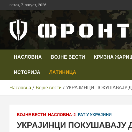
Скип
петак, 7. август, 2026.
то
цонтент
Први војни канал у Србији
Телевизија ФРОНТ
НАСЛОВНА
ВОЈНЕ ВЕСТИ
КРИЗНА ЖАРИ
ИСТОРИЈА
ЛАТИНИЦА
Насловна
Војне вести
УКРАЈИНЦИ ПОКУШАВАЈУ Д
ВОЈНЕ ВЕСТИ
НАСЛОВНА-2
РАТ У УКРАЈИНИ
УКРАЈИНЦИ ПОКУШАВАЈУ 