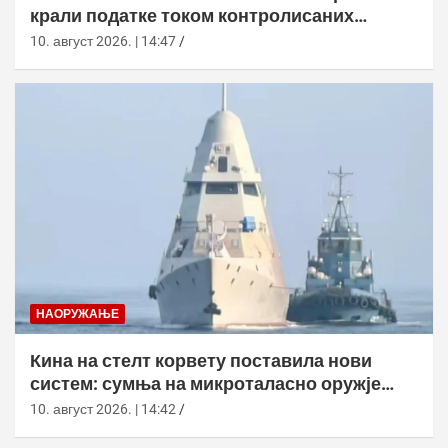
крали податке током контролисаних
тестова
10. август 2026. | 14:47
НАОРУЖАЊЕ
Кина на стелт корвету поставила нови
систем: сумња на микроталасно оружје
против дронова
10. август 2026. | 14:42