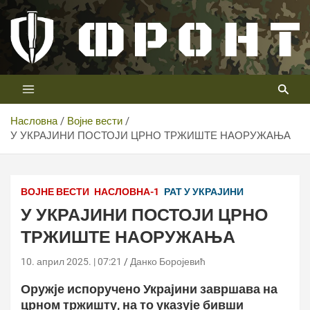
Скип
то
цонтент
Први војни канал у Србији
Телевизија ФРОНТ
Насловна
Војне вести
У УКРАЈИНИ ПОСТОЈИ ЦРНО ТРЖИШТЕ НАОРУЖАЊА
ВОЈНЕ ВЕСТИ
НАСЛОВНА-1
РАТ У УКРАЈИНИ
У УКРАЈИНИ ПОСТОЈИ ЦРНО
ТРЖИШТЕ НАОРУЖАЊА
10. април 2025. | 07:21
Данко Боројевић
Оружје испоручено Украјини завршава на
црном тржишту, на то указује бивши