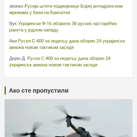
звонко
Русија штити подморнице Бореј антидронским
мрежама у бази на Камчатки
Вук
Украјински Ф-16 оборили 38 руских крстарећих
ракета у једном нападу
Аки
Руски С-400 за недељу дана оборио 24 украјинска
авиона новом тактиком заседе
Дејан Д.
Руски С-400 за недељу дана оборио 24
украјинска авиона новом тактиком заседе
Ако сте пропустили