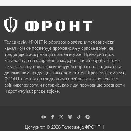
Телевизија ФРОНТ је образовно-забавни телевизијски
канал који се посвећује промовисању српске војничке
традиције и афирмацији српске војске. Примарни циљ
канала је да на савремен и модеран начин обрађује теме
везане за ову област, комбинујући образовне садржаје са
динамичним продукцијским елементима. Кроз своје емисије,
ФРОНТ настоји да гледаоцима приближи важне аспекте
војничког живота и историје, као и да промовише вредности
и достигнућа српске војске.
Цопyригхт © 2026
Телевизија ФРОНТ