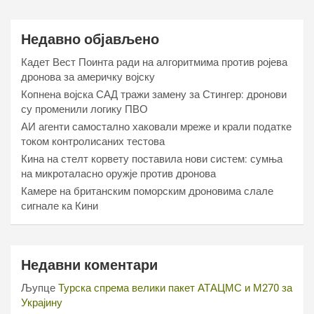
Недавно објављено
Кадет Вест Поинта ради на алгоритмима против ројева
дронова за америчку војску
Копнена војска САД тражи замену за Стингер: дронови
су променили логику ПВО
АИ агенти самостално хаковали мреже и крали податке
током контролисаних тестова
Кина на стелт корвету поставила нови систем: сумња
на микроталасно оружје против дронова
Камере на британским поморским дроновима слале
сигнале ка Кини
Недавни коментари
Љупце
Турска спрема велики пакет АТАЦМС и М270 за
Украјину