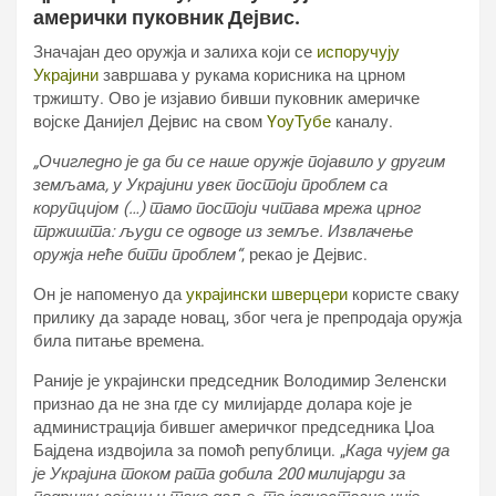
амерички пуковник Дејвис.
Значајан део оружја и залиха који се
испоручују
Украјини
завршава у рукама корисника на црном
тржишту. Ово је изјавио бивши пуковник америчке
војске Данијел Дејвис на свом
YоуТубе
каналу.
„Очигледно је да би се наше оружје појавило у другим
земљама, у Украјини увек постоји проблем са
корупцијом (…) тамо постоји читава мрежа црног
тржишта: људи се одводе из земље. Извлачење
оружја неће бити проблем“
, рекао је Дејвис.
Он је напоменуо да
украјински шверцери
користе сваку
прилику да зараде новац, због чега је препродаја оружја
била питање времена.
Раније је украјински председник Володимир Зеленски
признао да не зна где су милијарде долара које је
администрација бившег америчког председника Џоа
Бајдена издвојила за помоћ републици. „
Када чујем да
је Украјина током рата добила 200 милијарди за