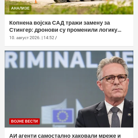
АНАЛИЗЕ
Копнена војска САД тражи замену за
Стингер: дронови су променили логику
ПВО
10. август 2026. | 14:52
ВОЈНЕ ВЕСТИ
АИ агенти самостално хаковали мреже и