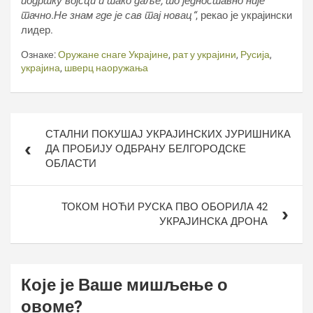
подршку војсци и тако даље, то једноставно није
тачно.Не знам где је сав тај новац“
, рекао је украјински
лидер.
Ознаке:
Оружане снаге Украјине
,
рат у украјини
,
Русија
,
украјина
,
шверц наоружања
Кретање
СТАЛНИ ПОКУШАЈ УКРАЈИНСКИХ ЈУРИШНИКА
чланка
ДА ПРОБИЈУ ОДБРАНУ БЕЛГОРОДСКЕ
ОБЛАСТИ
ТОКОМ НОЋИ РУСКА ПВО ОБОРИЛА 42
УКРАЈИНСКА ДРОНА
Које је Ваше мишљење о
овоме?