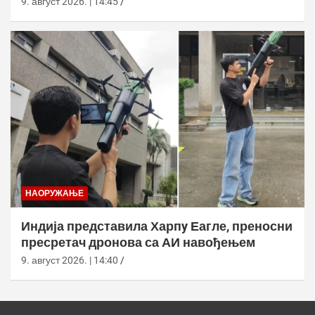
9. август 2026. | 14:45
НАОРУЖАЊЕ
Индија представила Харпy Еагле, преносни
пресретач дронова са АИ навођењем
9. август 2026. | 14:40