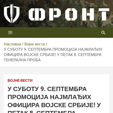
Скип
то
цонтент
Први војни канал у Србији
Телевизија ФРОНТ
Насловна
Војне вести
У СУБОТУ 9. СЕПТЕМБРА ПРОМОЦИЈА НАЈМЛАЂИХ
ОФИЦИРА ВОЈСКЕ СРБИЈЕ! У ПЕТАК 8. СЕПТЕМБРА
ГЕНЕРАЛНА ПРОБА
ВОЈНЕ ВЕСТИ
У СУБОТУ 9. СЕПТЕМБРА
ПРОМОЦИЈА НАЈМЛАЂИХ
ОФИЦИРА ВОЈСКЕ СРБИЈЕ! У