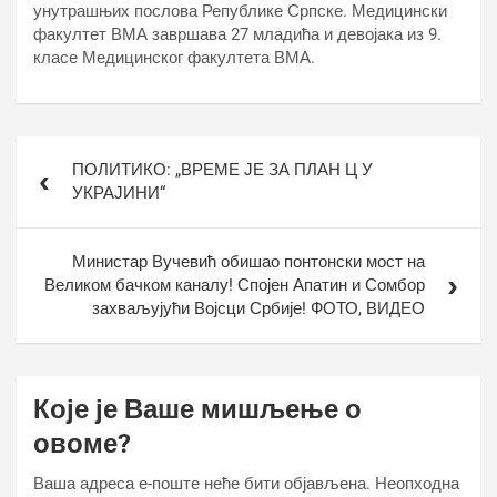
унутрашњих послова Републике Српске. Медицински
факултет ВМА завршава 27 младића и девојака из 9.
класе Медицинског факултета ВМА.
Кретање
ПОЛИТИКО: „ВРЕМЕ ЈЕ ЗА ПЛАН Ц У
чланка
УКРАЈИНИ“
Министар Вучевић обишао понтонски мост на
Великом бачком каналу! Спојен Апатин и Сомбор
захваљујући Војсци Србије! ФОТО, ВИДЕО
Које је Ваше мишљење о
овоме?
Ваша адреса е-поште неће бити објављена.
Неопходна