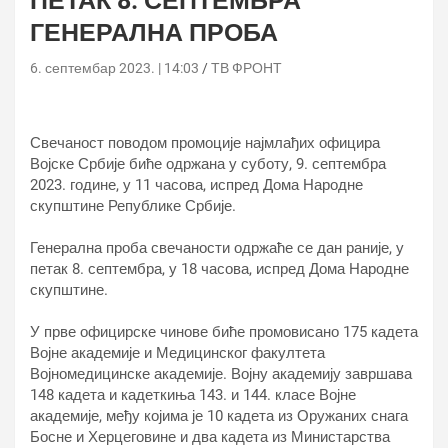
ПЕТАК 8. СЕПТЕМБРА
ГЕНЕРАЛНА ПРОБА
6. септембар 2023. | 14:03
ТВ ФРОНТ
Свечаност поводом промоције најмлађих официра
Војске Србије биће одржана у суботу, 9. септембра
2023. године, у 11 часова, испред Дома Народне
скупштине Републике Србије.
Генерална проба свечаности одржаће се дан раније, у
петак 8. септембра, у 18 часова, испред Дома Народне
скупштине.
У прве официрске чинове биће промовисано 175 кадета
Војне академије и Медицинског факултета
Војномедицинске академије. Војну академију завршава
148 кадета и кадеткиња 143. и 144. класе Војне
академије, међу којима је 10 кадета из Оружаних снага
Босне и Херцеговине и два кадета из Министарства