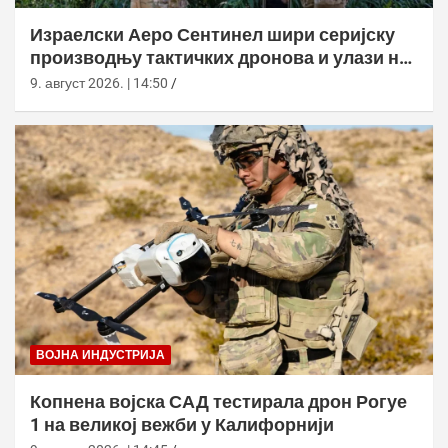
Израелски Аеро Сентинел шири серијску
производњу тактичких дронова и улази на
нова тржишта
9. август 2026. | 14:50
ВОЈНА ИНДУСТРИЈА
Копнена војска САД тестирала дрон Рогуе
1 на великој вежби у Калифорнији