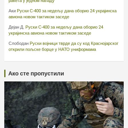
ракета у једном нападу
Аки
Руски С-400 за недељу дана оборио 24 украјинска
авиона новом тактиком заседе
Дејан Д.
Руски С-400 за недељу дана оборио 24
украјинска авиона новом тактиком заседе
Слободан
Руски војници тврде да су код Краснојарског
открили пољске борце у НАТО униформама
Ако сте пропустили