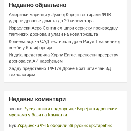
Недавно објављено
Амерички маринци у Јужној Кореји тестирали ФПВ
ударне дронове домета до 20 километара
Израелски Аеро Сентинел шири серијску производњу
тактичких дронова и улази на нова тржишта
Копнена војска САД тестирала дрон Рогуе 1 на великој
вежби у Калифорнији
Индија представила Харпy Еагле, преносни пресретач
дронова са АИ навођењем
Хаддy представио ТФ-179 Дроне Боат штампан 3Д
технологијом
Недавни коментари
звонко
Русија штити подморнице Бореј антидронским
мрежама у бази на Камчатки
Вук
Украјински Ф-16 оборили 38 руских крстарећих