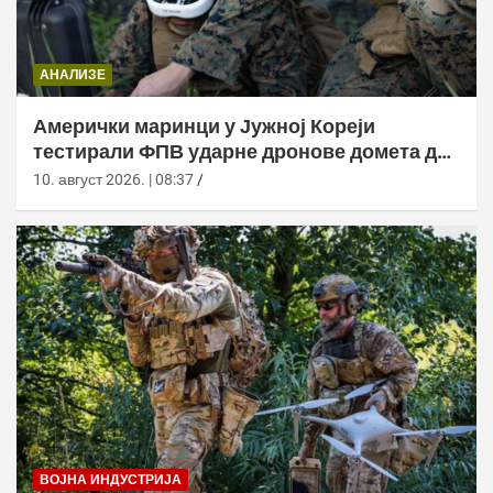
АНАЛИЗЕ
Амерички маринци у Јужној Кореји
тестирали ФПВ ударне дронове домета до
20 километара
10. август 2026. | 08:37
ВОЈНА ИНДУСТРИЈА