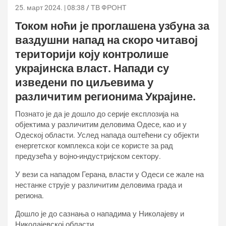
25. март 2024. | 08:38
ТВ ФРОНТ
Током ноћи је проглашена узбуна за
ваздушни напад на скоро читавој
територији коју контролише
украјинска власт. Напади су
изведени по циљевима у
различитим регионима Украјине.
Познато је да је дошло до серије експлозија на
објектима у различитим деловима Одесе, као и у
Одеској области. Услед напада оштећени су објекти
енергетског комплекса који се користе за рад
предузећа у војно-индустријском сектору.
У вези са нападом Герана, власти у Одеси се жале на
нестанке струје у различитим деловима града и
региона.
Дошло је до сазнања о нападима у Николајеву и
Николајевској области.