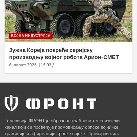
ВОЈНА ИНДУСТРИЈА
Јужна Кореја покреће серијску
производњу војног робота Арион-СМЕТ
6. август 2026. | 15:03
Телевизија ФРОНТ је образовно-забавни телевизијски
канал који се посвећује промовисању српске војничке
традиције и афирмацији српске војске. Примарни циљ