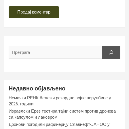
Недавно објављено
Немачки РЕНК бележи рекордне војне поруџбине у
2026. години
Израелски Ерез тестира тајни систем против дронова
са капсулом и лансером
Дронови погодили рафинерију Славнефт-ЈАНОС у