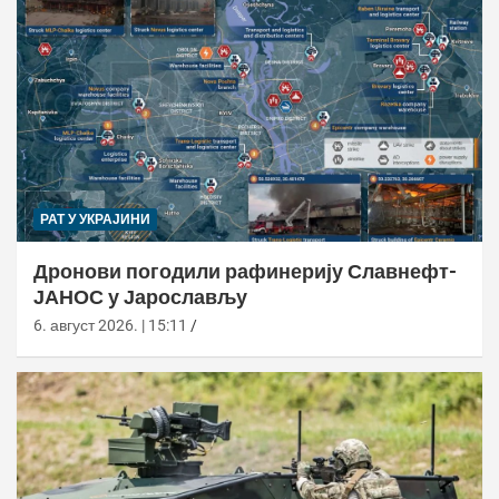
РАТ У УКРАЈИНИ
Дронови погодили рафинерију Славнефт-
ЈАНОС у Јарослављу
6. август 2026. | 15:11