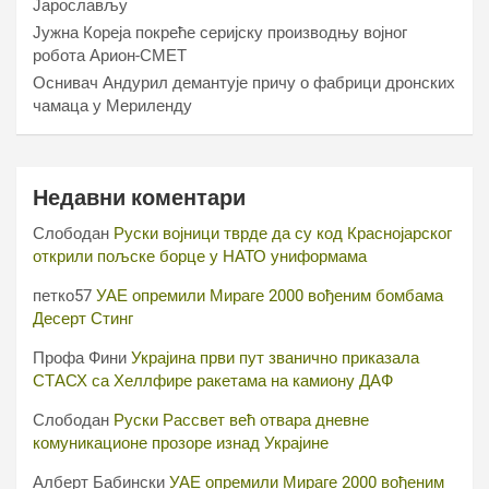
Јарослављу
Јужна Кореја покреће серијску производњу војног
робота Арион-СМЕТ
Оснивач Андурил демантује причу о фабрици дронских
чамаца у Мериленду
Недавни коментари
Слободан
Руски војници тврде да су код Краснојарског
открили пољске борце у НАТО униформама
петко57
УАЕ опремили Мираге 2000 вођеним бомбама
Десерт Стинг
Профа Фини
Украјина први пут званично приказала
СТАСХ са Хеллфире ракетама на камиону ДАФ
Слободан
Руски Рассвет већ отвара дневне
комуникационе прозоре изнад Украјине
Алберт Бабински
УАЕ опремили Мираге 2000 вођеним