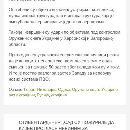
Оштећени су објекти војно-индустријског комплекса,
лучка инфраструктура, као и инфраструктура која је
омогућавала сервисирање једног од аеродрома.
Такође, извршени су удари по објектима под контролом
Оружаних снага Украјине у Херсонској и Запорошкој
области.
Претходно су украјински енергетски званичници рекли
да је капацитет енергетског комплекса земље сада
смањен за најмање 50 одсто због напада који су у току.
И то је постао разлог за захтев Западу за испоруку
нових система ПВО.
Ознаке:
Геран
,
Николајев
,
Одеса
,
Оружане снаге Украјине
,
рат у украјини
,
Русија
,
украјина
Кретање
СТИВЕН ГАРДЕНЕР: „САД СУ ПОЖУРИЛЕ ДА
чланка
КИЈЕВ ПРОГЛАСЕ НЕВИНИМ ЗА