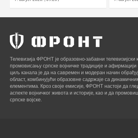
Телевизија ФРОНТ је образовно-забавни телевизијски к
промовисању српске војничке традиције и афирмацији 
циљ канала је да на савремен и модеран начин обрађуј
област, комбинујући образовне садржаје са динамични
елементима. Кроз своје емисије, ФРОНТ настоји да г
аспекте војничког живота и историје, као и да промови
српске војске.