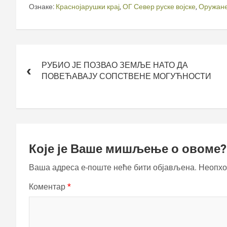
Ознаке:
Краснојарушки крај
,
ОГ Север руске војске
,
Оружане
Кретање
чланка
РУБИО ЈЕ ПОЗВАО ЗЕМЉЕ НАТО ДА
ПОВЕЋАВАЈУ СОПСТВЕНЕ МОГУЋНОСТИ
Које је Ваше мишљење о овоме?
Ваша адреса е-поште неће бити објављена.
Неопхо
Коментар
*