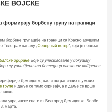
КЕ ВОЈСКЕ
а формирају борбену групу на граници
ем борбене групације на граници са Краснојарушким
то Телеграм каналу „
Северный ветер
“, који је повезан
обалске одбране
, које су учествовале у покушају
атори су уништени као последица сложеног ватреног
ериферије Демидовке, као и пограничних шумских
е групе
и даље се тамо скривају, а и даље се врше
оповке.
ерала украјинске снаге из Белгород Демидовке. Борбе
8. марта.