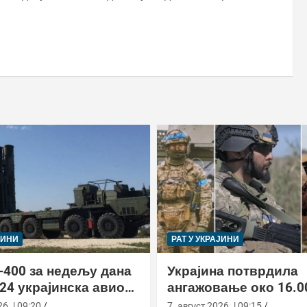
ЈИНИ
РАТ У УКРАЈИНИ
-400 за недељу дана
Украјина потврдила
24 украјинска авиона
ангажовање око 16.0
актиком заседе
страних бораца из 7
6. | 09:20
7. август 2026. | 09:15