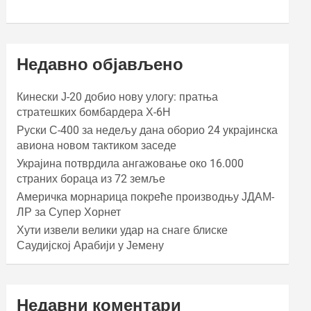
Недавно објављено
Кинески Ј-20 добио нову улогу: пратња
стратешких бомбардера Х-6Н
Руски С-400 за недељу дана оборио 24 украјинска
авиона новом тактиком заседе
Украјина потврдила ангажовање око 16.000
страних бораца из 72 земље
Америчка морнарица покреће производњу ЈДАМ-
ЛР за Супер Хорнет
Хути извели велики удар на снаге блиске
Саудијској Арабији у Јемену
Недавни коментари