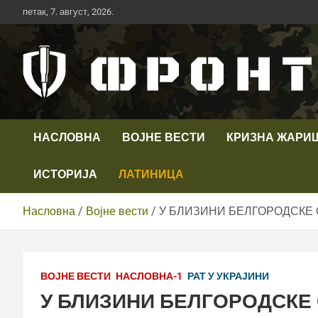
Скип
петак, 7. август, 2026.
то
цонтент
Први војни канал у Србији
Телевизија ФРОНТ
НАСЛОВНА
ВОЈНЕ ВЕСТИ
КРИЗНА ЖАРИ
ИСТОРИЈА
ЛАТИНИЦА
Насловна
Војне вести
У БЛИЗИНИ БЕЛГОРОДСКЕ 
ВОЈНЕ ВЕСТИ
НАСЛОВНА-1
РАТ У УКРАЈИНИ
У БЛИЗИНИ БЕЛГОРОДСКЕ