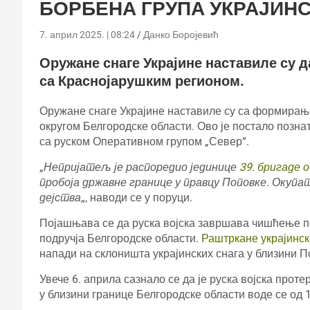
БОРБЕНА ГРУПА УКРАЈИНС
7. април 2025. | 08:24
Данко Боројевић
Оружане снаге Украјине наставиле су д
са Краснојарушким регионом.
Оружане снаге Украјине наставиле су са формирањ
округом Белгородске области. Ово је постало позна
са руском Оперативном групом „Север“.
„
Непријатељ је распоредио јединице
39. бригаде 
пробоја државне границе у правцу Поповке. Окуп
дејства
„, наводи се у поруци.
Појашњава се да руска војска завршава чишћење п
подручја Белгородске области.
Раштркане украјинск
напади на склоништа украјинских снага у близини П
Увече 6. априла сазнало се да је руска војска прот
у близини границе Белгородске области воде се од 1