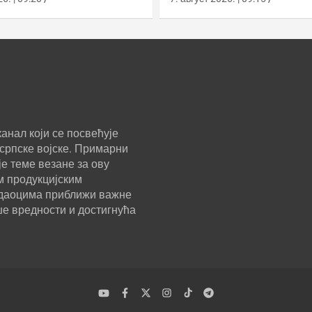
анал који се посвећује
српске војске. Примарни
е теме везане за ову
м продукцијским
ледаоцима приближи важне
ше вредности и достигнућа