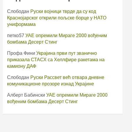
Слободан
Руски војници тврде да су код
Краснојарског открили пољске борце у НАТО
униформама
петко57
УАЕ опремили Мираге 2000 вођеним
бомбама Десерт Стинг
Профа Фини
Украјина први пут званично
приказала СТАСХ са Хеллфире ракетама на
камиону ДАФ
Слободан
Руски Рассвет већ отвара дневне
комуникационе прозоре изнад Украјине
Алберт Бабински
УАЕ опремили Мираге 2000
вођеним бомбама Десерт Стинг