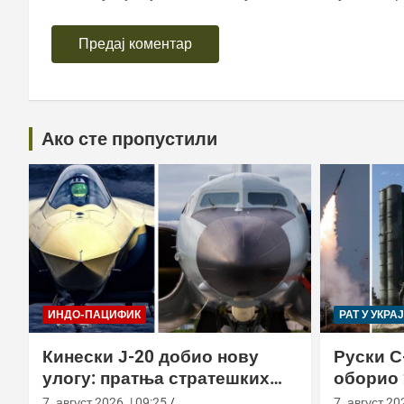
Ако сте пропустили
ИНДО-ПАЦИФИК
РАТ У УКРА
Кинески Ј-20 добио нову
Руски С
улогу: пратња стратешких
оборио 
бомбардера Х-6Н
новом т
7. август 2026. | 09:25
7. август 202