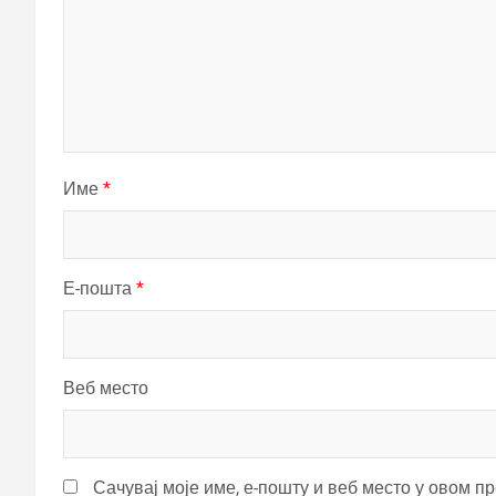
Име
*
Е-пошта
*
Веб место
Сачувај моје име, е-пошту и веб место у овом п