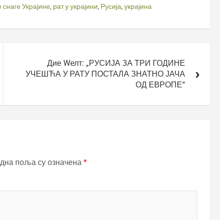
 снаге Украјине
,
рат у украјини
,
Русија
,
украјина
Дие Wелт: „РУСИЈА ЗА ТРИ ГОДИНЕ
УЧЕШЋА У РАТУ ПОСТАЛА ЗНАТНО ЈАЧА
ОД ЕВРОПЕ“
дна поља су означена
*