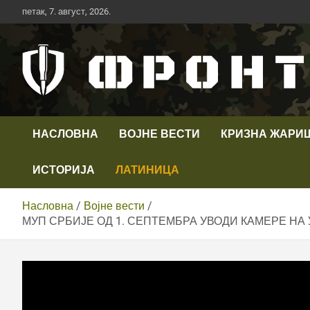
Скип
петак, 7. август, 2026.
то
цонтент
Први војни канал у Србији
Телевизија ФРОНТ
НАСЛОВНА
ВОЈНЕ ВЕСТИ
КРИЗНА ЖАРИ
ИСТОРИЈА
ЛАТИНИЦА
Насловна
Војне вести
МУП СРБИЈЕ ОД 1. СЕПТЕМБРА УВОДИ КАМЕРЕ НА УНИФ