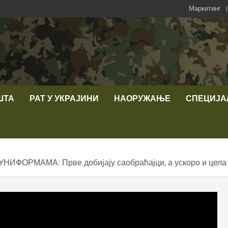
Маркетинг
ШТА
РАТ У УКРАЈИНИ
НАОРУЖАЊЕ
СПЕЦИЈА
ОРМАМА: Прве добијају саобраћајци, а ускоро и цела п