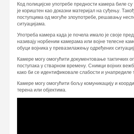
Код полицијске употребе предности камера биле су т
је кориштен као доказни материјал на суђењу. Тако
поступцима од могуће злоупотребе, решавању неспо
ситуацијама.
Употреба камера када је почела имало је своје пред
називају норбеним камерама или војне телесне кам
обуци војника у превазилажењу одређених ситуациј
Камере могу омогућити документовање тактичких опе
поступака у стварном времену. Снимци војних вежби
како би се идентификовале слабости и унапредиле т
Камере могу омогућити бољу комуникацију и коорд
терена или објектима.