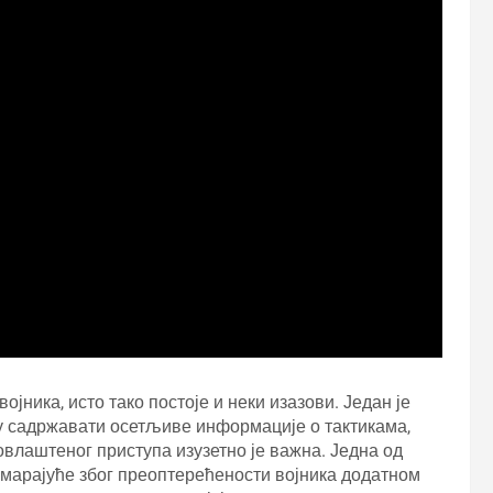
јника, исто тако постоје и неки изазови. Један је
у садржавати осетљиве информације о тактикама,
овлаштеног приступа изузетно је важна. Једна од
марајуће због преоптерећености војника додатном