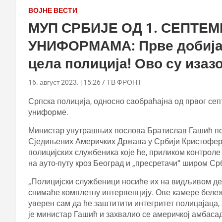
ВОЈНЕ ВЕСТИ
МУП СРБИЈЕ ОД 1. СЕПТЕ
УНИФОРМАМА: Прве добијају
цела полиција! Ово су иза
16. август 2023. | 15:26
ТВ ФРОНТ
Српска полиција, односно саобраћајна од првог се
униформе.
Министар унутрашњих послова Братислав Гашић потп
Сједињених Америчких Држава у Србији Кристофер
полицијских службеника које ће, приликом контроле
на ауто-путу кроз Београд и „пресретачи“ широм Срб
„Полицијски службеници носиће их на видљивом де
снимаће комплетну интервенцију. Ове камере бележ
уверен сам да ће заштитити интегритет полицајаца, 
је министар Гашић и захвалио се америчкој амбас