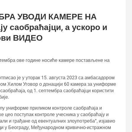
МБРА УВОДИ КАМЕРЕ НА
 саобраћајци, а ускоро и
зови ВИДЕО
птембра ове године носиће камере постављене на
исао је у уторак 15. августа 2023 са амбасадором
ом Хилом Уговор о донацији 60 камера за униформе
 саобраћаја, од 1. септембра саобраћајци користити
ије.
лу униформе приликом контроле саобраћаја и
е цео поступак контроле учесника у саобраћају и
али и грађане од евентуалних злоупотреба“, изјавио
ади у Београду, Међународном кривично-истражном