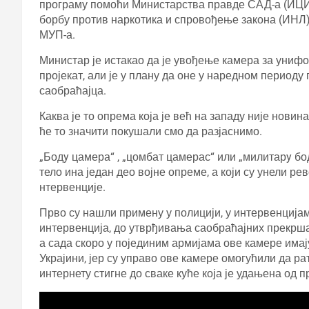
програму помоћи Министарства правде САД-а (ИЦИ
борбу против наркотика и спровођење закона (ИНЛ)
МУП-а.
Министар је истакао да је увођење камера за унифо
пројекат, али је у плану да оне у наредном периоду
саобраћајца.
Каква је то опрема која је већ на западу није новин
ће то значити покушали смо да разјаснимо.
„Бодy цамера“ , „цомбат цамерас“ или „милитарy бо
тело ина један део војне опреме, а који су унели ре
нтервенције.
Прво су нашли примену у полицији, у интервенција
интервенција, до утврђивања саобраћајних прекршај
а сада скоро у појединим армијама ове камере имају
Украјини, јер су управо ове камере омогућили да р
интернету стигне до сваке куће која је удањена од 