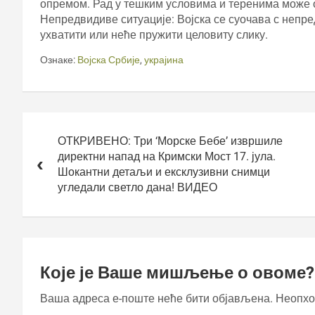
опремом. Рад у тешким условима и теренима може о
Непредвидиве ситуације: Војска се суочава с непр
ухватити или неће пружити целовиту слику.
Ознаке:
Војска Србије
,
украјина
Кретање
чланка
ОТКРИВЕНО: Три ‘Морске Бебе’ извршиле
директни напад на Кримски Мост 17. јула.
Шокантни детаљи и ексклузивни снимци
угледали светло дана! ВИДЕО
Које је Ваше мишљење о овоме?
Ваша адреса е-поште неће бити објављена.
Неопхо