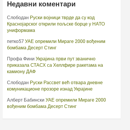
Недавни коментари
Слободан
Руски војници тврде да су код
Краснојарског открили пољске борце у НАТО
униформама
петко57
УАЕ опремили Мираге 2000 вођеним
бомбама Десерт Стинг
Профа Фини
Украјина први пут званично
приказала СТАСХ са Хеллфире ракетама на
камиону ДАФ
Слободан
Руски Рассвет већ отвара дневне
комуникационе прозоре изнад Украјине
Алберт Бабински
УАЕ опремили Мираге 2000
вођеним бомбама Десерт Стинг