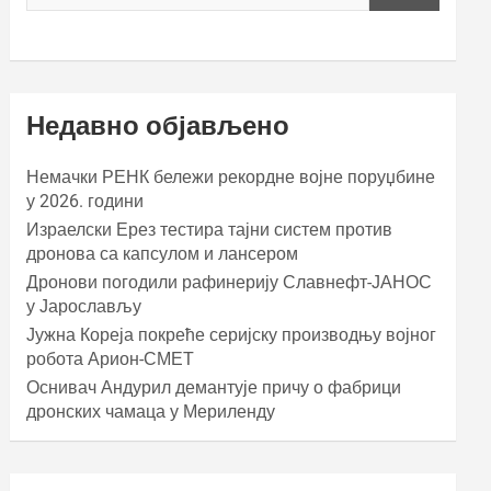
Недавно објављено
Немачки РЕНК бележи рекордне војне поруџбине
у 2026. години
Израелски Ерез тестира тајни систем против
дронова са капсулом и лансером
Дронови погодили рафинерију Славнефт-ЈАНОС
у Јарослављу
Јужна Кореја покреће серијску производњу војног
робота Арион-СМЕТ
Оснивач Андурил демантује причу о фабрици
дронских чамаца у Мериленду