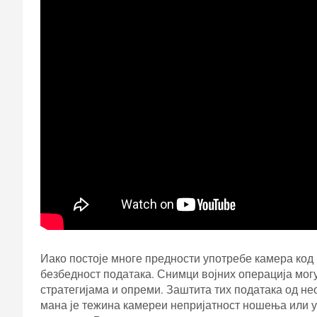
Иако постоје многе предности употребе камера код во
безбедност података. Снимци војних операција мог
стратегијама и опреми. Заштита тих података од не
мана је тежина камереи непријатност ношења или у