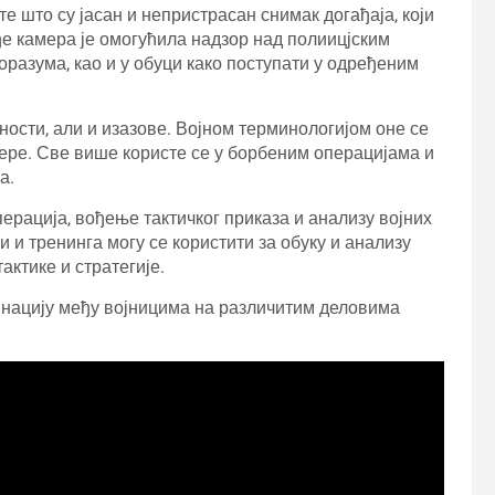
е што су јасан и непристрасан снимак догађаја, који
ђе камера је омогућила надзор над полиицјским
разума, као и у обуци како поступати у одређеним
ности, али и изазове. Војном терминологијом оне се
ере. Све више користе се у борбеним операцијама и
а.
рација, вођење тактичког приказа и анализу војних
 и тренинга могу се користити за обуку и анализу
актике и стратегије.
инацију међу војницима на различитим деловима