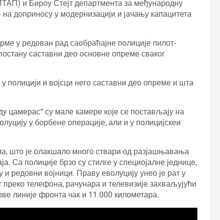
ТАП) и Бироу Стејт департмента за међународну
 на доприносу у модернизацији и јачању капацитета
рме у редован рад саобраћајне полиције пилот-
 постану саставни део основне опреме сваког
а у полицији и војсци него саставни део опреме и шта
дy цамерас“ су мале камере које се постављају на
волуцију у борбене операције, али и у полицијскеи
ма, што је олакшало много ствари од разјашњавања
а. Са полиције брзо су стилге у специојалне једнице,
 и редовни војници. Праву еволуцију унео је рат у
ат преко телефона, рачунара и телевизије захваљујући
прве линије фронта чак и 11.000 километара.