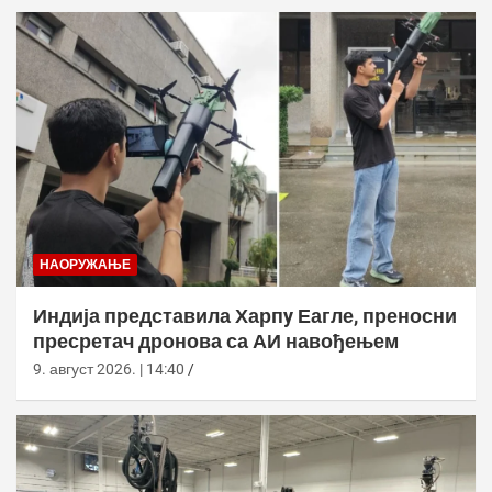
НАОРУЖАЊЕ
Индија представила Харпy Еагле, преносни
пресретач дронова са АИ навођењем
9. август 2026. | 14:40