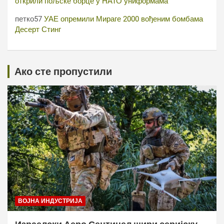
открили пољске борце у НАТО униформама
петко57
УАЕ опремили Мираге 2000 вођеним бомбама
Десерт Стинг
Ако сте пропустили
ВОЈНА ИНДУСТРИЈА