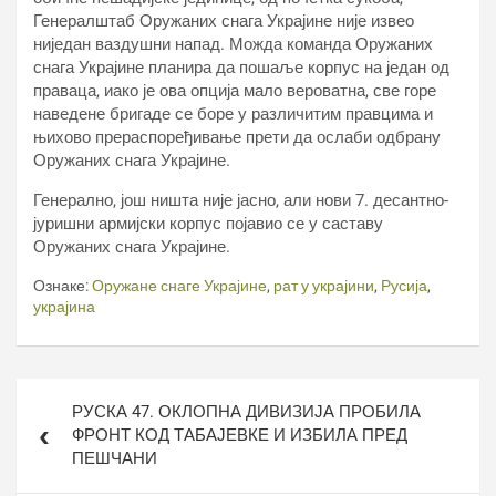
Генералштаб Оружаних снага Украјине није извео
ниједан ваздушни напад. Можда команда Оружаних
снага Украјине планира да пошаље корпус на један од
праваца, иако је ова опција мало вероватна, све горе
наведене бригаде се боре у различитим правцима и
њихово прераспоређивање прети да ослаби одбрану
Оружаних снага Украјине.
Генерално, још ништа није јасно, али нови 7. десантно-
јуришни армијски корпус појавио се у саставу
Оружаних снага Украјине.
Ознаке:
Оружане снаге Украјине
,
рат у украјини
,
Русија
,
украјина
Кретање
РУСКА 47. ОКЛОПНА ДИВИЗИЈА ПРОБИЛА
чланка
ФРОНТ КОД ТАБАЈЕВКЕ И ИЗБИЛА ПРЕД
ПЕШЧАНИ