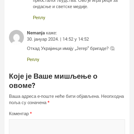
преосталог људства. Ово је игра реци за
ондасње и светске медије.
Реплy
Nemanja
каже:
30. јануар 2024. | 14:52 у 14:52
Откад Украјинци имају „Јегер“ бригаде? 🤔
Реплy
Које је Ваше мишљење о
овоме?
Ваша адреса е-поште неће бити објављена.
Неопходна
поља су означена
*
Коментар
*