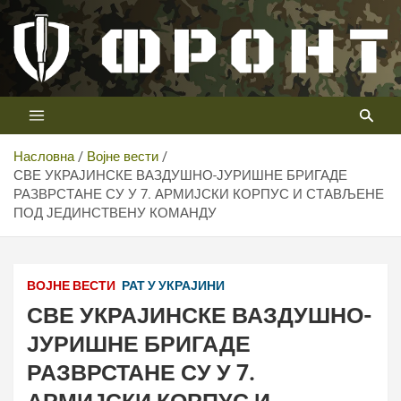
Скип
то
цонтент
Први војни канал у Србији
Телевизија ФРОНТ
Насловна
Војне вести
СВЕ УКРАЈИНСКЕ ВАЗДУШНО-ЈУРИШНЕ БРИГАДЕ
РАЗВРСТАНЕ СУ У 7. АРМИЈСКИ КОРПУС И СТАВЉЕНЕ
ПОД ЈЕДИНСТВЕНУ КОМАНДУ
ВОЈНЕ ВЕСТИ
РАТ У УКРАЈИНИ
СВЕ УКРАЈИНСКЕ ВАЗДУШНО-
ЈУРИШНЕ БРИГАДЕ
РАЗВРСТАНЕ СУ У 7.