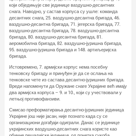
који обједињује све јединице ваздушно-десантних
снага. Наводно, у састав корпуса су ушле: команда
десантних снага, 25. ваздушно-десантна бригада, 46.
ваздушно-десантна бригада, 71. јегерска бригада, 77.
ваздушно-десантна бригада, 78. ваздушно-десантна
бригада, 80. ваздушно-десантна бригада, 81.
аеромобилна бригада, 82. ваздушно-јуришна бригада,
95. ваздушно-јуришна бригада и 148. артиљеријска
бригада.
Истовремено, 7. армијски корпус нема посебну
тенковску бригаду и принуђен је да се ослања на
тенковске чете из састава десантно-јуришних бригада.
Вреди напоменути да Оружане снаге Украјине већ имају
два армијска корпуса – 9. и 10., који су учествовали у
летњој противофанзиви.
Смисао преформатирања десантно-јуришних јединица
Украјине још није јасан, није познато када су се
организациони догађаји одиграли. Данас се јединице
украјинских ваздушно-десантних снага користе као
обичне пешадијске јединице, од почетка сукоба,