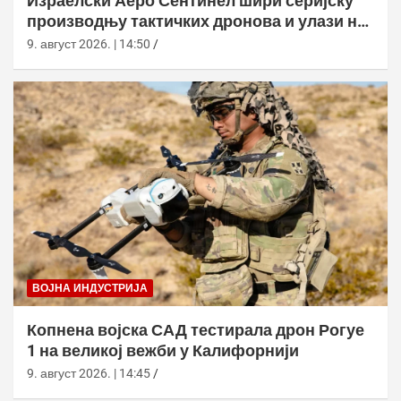
Израелски Аеро Сентинел шири серијску
производњу тактичких дронова и улази на
нова тржишта
9. август 2026. | 14:50
ВОЈНА ИНДУСТРИЈА
Копнена војска САД тестирала дрон Рогуе
1 на великој вежби у Калифорнији
9. август 2026. | 14:45