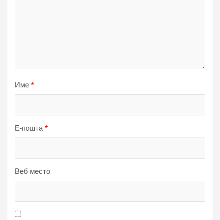
Име
*
Е-пошта
*
Веб место