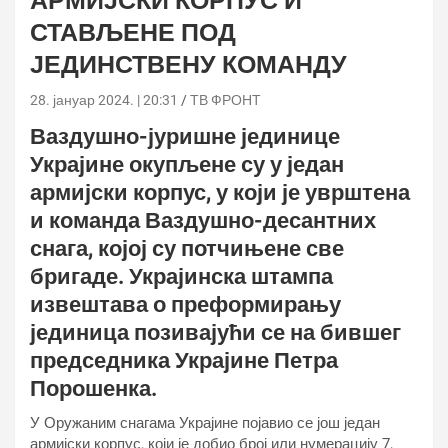
АРМИЈСКИ КОРПУС И
СТАВЉЕНЕ ПОД
ЈЕДИНСТВЕНУ КОМАНДУ
28. јануар 2024. | 20:31
ТВ ФРОНТ
Ваздушно-јуришне јединице
Украјине окупљене су у један
армијски корпус, у који је уврштена
и команда Ваздушно-десантних
снага, којој су потчињене све
бригаде. Украјинска штампа
извештава о преформирању
јединица позивајући се на бившег
председника Украјине Петра
Порошенка.
У Оружаним снагама Украјине појавио се још један
армијски корпус, који је добио број или нумерацију 7,