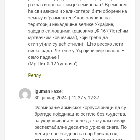
разлаз и пропаст им је неминован ! Временом
ће сви авиони и хеликоптери бити оборени на
земљу и ‘размештене’ као олупине на
територији некадашње велике Украјине,
заједно са ловцима-кршевима „Ф-16″(‘Летећим
мртвачким ковчезима’), који треба да
стигну(или су већ стигли) ! Што високо лети –
ниско пада. Летење у Украјини није опасно –
само падање !
(Мр Пит & 12 ‘гуслача’)
Реплy
Iguman
каже:
30. јануар 2024. | 12:37 у 12:37
Формирање армијског корпуса знаци да су
бригаде појединацно остале без људства,
па укрупњивањем зеле да казу како имају
респектабилне десантно јурисне снаге. По
мени је све сведено на пар бригада од