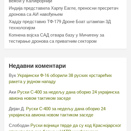
вежби у Калифорнији
Индија представила Харпy Еагле, преносни пресретач
дронова са АИ навођењем
Хаддy представио ТФ-179 Дроне Боат штампан 3Д
технологијом
Копнена војска САД отвара базу у Мичигену за
тестирање дронова са приватним сектором
Недавни коментари
Вук
Украјински Ф-16 оборили 38 руских крстарећих
ракета у једном нападу
Аки
Руски С-400 за недељу дана оборио 24 украјинска
авиона новом тактиком заседе
Дејан Д.
Руски С-400 за недељу дана оборио 24
украјинска авиона новом тактиком заседе
Слободан
Руски војници тврде да су код Краснојарског