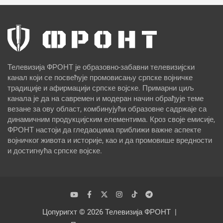
Телевизија ФРОНТ је образовно-забавни телевизијски
канал који се посвећује промовисању српске војничке
традиције и афирмацији српске војске. Примарни циљ
канала је да на савремен и модеран начин обрађује теме
везане за ову област, комбинујући образовне садржаје са
динамичним продукцијским елементима. Кроз своје емисије,
ФРОНТ настоји да гледаоцима приближи важне аспекте
војничког живота и историје, као и да промовише вредности
и достигнућа српске војске.
Цопyригхт © 2026
Телевизија ФРОНТ