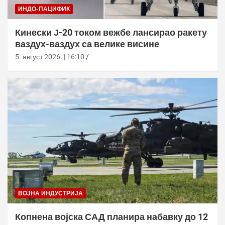
ИНДО-ПАЦИФИК
Кинески Ј-20 током вежбе лансирао ракету
ваздух-ваздух са велике висине
5. август 2026. | 16:10
ВОЈНА ИНДУСТРИЈА
Копнена војска САД планира набавку до 12