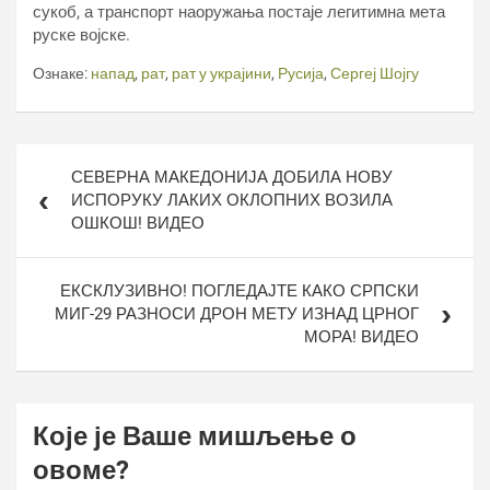
сукоб, а транспорт наоружања постаје легитимна мета
руске војске.
Ознаке:
напад
,
рат
,
рат у украјини
,
Русија
,
Сергеј Шојгу
Кретање
СЕВЕРНА МАКЕДОНИЈА ДОБИЛА НОВУ
чланка
ИСПОРУКУ ЛАКИХ ОКЛОПНИХ ВОЗИЛА
ОШКОШ! ВИДЕО
ЕКСКЛУЗИВНО! ПОГЛЕДАЈТЕ КАКО СРПСКИ
МИГ-29 РАЗНОСИ ДРОН МЕТУ ИЗНАД ЦРНОГ
МОРА! ВИДЕО
Које је Ваше мишљење о
овоме?