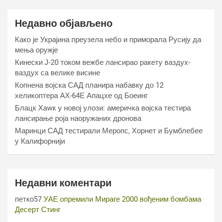
Недавно објављено
Како је Украјина преузела небо и приморала Русију да
мења оружје
Кинески Ј-20 током вежбе лансирао ракету ваздух-
ваздух са велике висине
Копнена војска САД планира набавку до 12
хеликоптера АХ-64Е Апацхе од Боеинг
Блацк Хаwк у новој улози: америчка војска тестира
лансирање роја наоружаних дронова
Маринци САД тестирали Меропс, Хорнет и Бумблебее
у Калифорнији
Недавни коментари
петко57
УАЕ опремили Мираге 2000 вођеним бомбама
Десерт Стинг