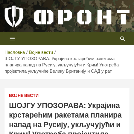
Скип
то
цонтент
Први војни канал у Србији
Телевизија ФРОНТ
Насловна
Војне вести
ШОЈГУ УПОЗОРАВА: Украјина крстарећим ракетама
планира напад на Русију, укључујући и Крим! Употреба
пројектила укључиће Велику Британију и САД у рат
ВОЈНЕ ВЕСТИ
ШОЈГУ УПОЗОРАВА: Украјина
крстарећим ракетама планира
напад на Русију, укључујући и