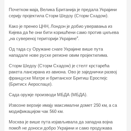
Почетком маја, Велика Британија је предала Украјини
серију пројектила Сторм Шедоу (Сторм Схадоw).
Како је пренео ЦНН, Лондон је добио уверавања из
Кијева да ће они бити коришћени само против циљева
„на сувереној територији Украјине”.
Од тада су Оружане снаге Украјине више пута
нападале нове руске регионе овим пројектилима.
Сторм Шедоу (Сторм Схадоw) је стелт крстарећа
ракета лансирана из авиона. Ово је заједнички развој
француске Матре и британског Бритиш Ероспејс
(Бритисх Аероспаце).
Сада оружје производи МБДА (МБДА).
Извозне верзије имају максимални домет 250 км, а са
модификацијом чак 560 км.
Москва је више пута изјављивала да западна војна
помоћ не доноси добро Украјини и само продужава