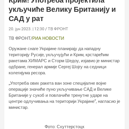
Крим! Употреба пројектила
укључиће Велику Британију и
САД у рат
20. јун 2023. | 12:30
ТВ ФРОНТ
ТВ ФРОНТ/
РИА НОВОСТИ
Оружане снаге Украјине планирају да нападну
територију Русије, укључујући и Крим, крстарећим
ракетама ХИМАРС и Сторм Шедоу, изјавио је министар
одбране, генерал армије Сергеј Шојгу на седници
колегијума ресора.
„Употреба ових ракета ван зоне специјалне војне
операције значиће пуно укључивање САД и Велике
Британије у сукоб и повлачиће тренутне ударе на
центре одлучивања на територији Украјине“, нагласио је
министар.
Фото: Схуттерстоцк