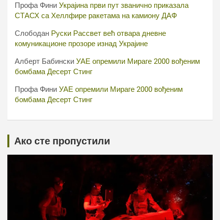
Профа Фини
Украјина први пут званично приказала
СТАСХ са Хеллфире ракетама на камиону ДАФ
Слободан
Руски Рассвет већ отвара дневне
комуникационе прозоре изнад Украјине
Алберт Бабински
УАЕ опремили Мираге 2000 вођеним
бомбама Десерт Стинг
Профа Фини
УАЕ опремили Мираге 2000 вођеним
бомбама Десерт Стинг
Ако сте пропустили