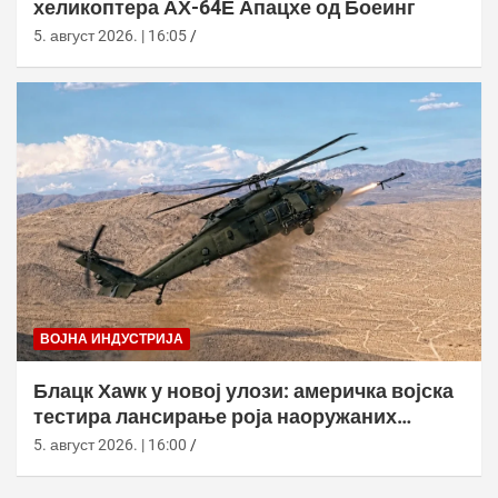
хеликоптера АХ-64Е Апацхе од Боеинг
5. август 2026. | 16:05
ВОЈНА ИНДУСТРИЈА
Блацк Хаwк у новој улози: америчка војска
тестира лансирање роја наоружаних
дронова
5. август 2026. | 16:00