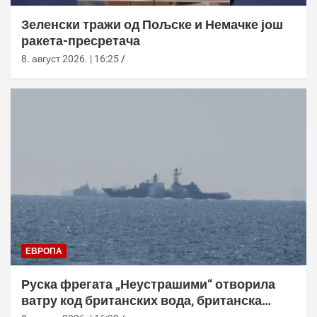
Зеленски тражи од Пољске и Немачке још
ракета-пресретача
8. август 2026. | 16:25
ЕВРОПА
Руска фрегата „Неустрашими“ отворила
ватру код британских вода, британска
морнарица појачала праћење