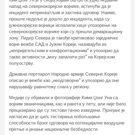
Ким Џонг Ун је у својој изјави оштро осудио недавни
напад на севернокорејске војнике, истичући да је
инцидент неприхватљив и захтева одговор. Наиме,
прошле недеље је дошло до инцидента, када су
јужнокорејски војници испалили хице упозорење на
севернокорејске војнике који су прешли демаркациону
зону. Лидер Севера је такође критиковао заједничке
војне вежбе САД и Јужне Кореје, називајући их
„непријатељским и конфронтационим“ и упозорио да
такве активности „могу запалити рат“ на Корејском
полуострву.
Државни портпарол Народне армије Северне Кореје
описао је вежбе као „неодговорне“ и упозорио да оне
нарушавају равнотежу снага у региону.
Медији су објавили и фотографије Кима Џонг Уна са
војним званичницима, као и ракета у лету, али није било
прецизирано где су тестови тачно изведени. Пјонгјанг је
нагласио да је циљ тестирања побољшање
способности брзог одговора на потенцијалне ваздушне
претње и јачање националне безбедности.