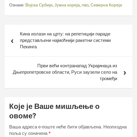
Ознаке:
Војска Србије
,
Јужна кореја
,
пво
,
Северна Кореја
Кретање
Кина излази на црту: на репетицији параде
чланка
представљени најмоћнији ракетни системи
Пекинга
Први већи контранапад Украјинаца из
Дњепропетровске области, Руси заузели село на
тромеђи
Које је Ваше мишљење о
овоме?
Ваша адреса е-поште неће бити објављена.
Неопходна
поља су означена
*