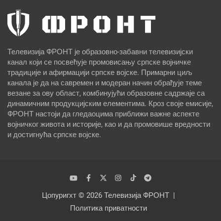
Телевизија ФРОНТ је образовно-забавни телевизијски
канал који се посвећује промовисању српске војничке
традиције и афирмацији српске војске. Примарни циљ
канала је да на савремен и модеран начин обрађује теме
везане за ову област, комбинујући образовне садржаје са
динамичним продукцијским елементима. Кроз своје емисије,
ФРОНТ настоји да гледаоцима приближи важне аспекте
војничког живота и историје, као и да промовише вредности
и достигнућа српске војске.
Цопyригхт © 2026
Телевизија ФРОНТ
Политика приватности