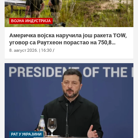
ВОЈНА ИНДУСТРИЈА
Америчка војска наручила још ракета ТОW,
уговор са Раyтхеон порастао на 750,8
милиона долара
8. август 2026. | 16:30
РАТ У УКРАЈИНИ