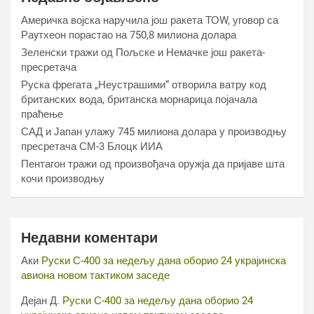
Америчка војска наручила још ракета ТОW, уговор са
Раyтхеон порастао на 750,8 милиона долара
Зеленски тражи од Пољске и Немачке још ракета-
пресретача
Руска фрегата „Неустрашими“ отворила ватру код
британских вода, британска морнарица појачала
праћење
САД и Јапан улажу 745 милиона долара у производњу
пресретача СМ-3 Блоцк ИИА
Пентагон тражи од произвођача оружја да пријаве шта
кочи производњу
Недавни коментари
Аки
Руски С-400 за недељу дана оборио 24 украјинска
авиона новом тактиком заседе
Дејан Д.
Руски С-400 за недељу дана оборио 24