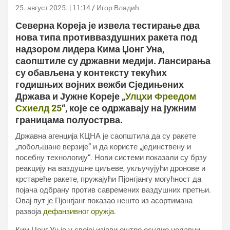
25. август 2025. | 11:14
Игор Владић
Северна Кореја је извела тестирање два
нова типа противваздушних ракета под
надзором лидера Кима Џонг Уна,
саопштиле су државни медији. Лансирања
су обављена у контексту текућих
годишњих војних вежби Сједињених
Држава и Јужне Кореје „
Улцхи Фреедом
Схиелд 25
“, које се одржавају на јужним
границама полуострва.
Државна агенција КЦНА је саопштила да су ракете
„побољшане верзије“ и да користе „јединствену и
посебну технологију“. Нови системи показали су брзу
реакцију на ваздушне циљеве, укључујући дронове и
крстареће ракете, пружајући Пјонгјангу могућност да
појача одбрану против савремених ваздушних претњи.
Овај пут је Пјонгјанг показао нешто из асортимана
развоја
дефанзивног оружја.