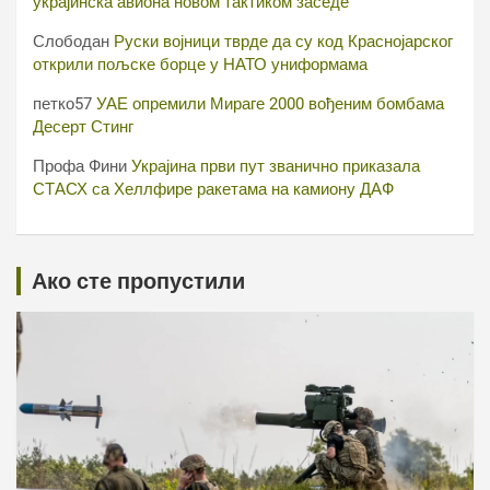
украјинска авиона новом тактиком заседе
Слободан
Руски војници тврде да су код Краснојарског
открили пољске борце у НАТО униформама
петко57
УАЕ опремили Мираге 2000 вођеним бомбама
Десерт Стинг
Профа Фини
Украјина први пут званично приказала
СТАСХ са Хеллфире ракетама на камиону ДАФ
Ако сте пропустили