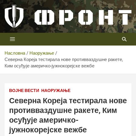
Скип
то
цонтент
Први војни канал у Србији
Телевизија ФРОНТ
Насловна
Наоружање
Северна Кореја тестирала нове противваздушне ракете,
Ким осуђује америчко-јужнокорејске вежбе
ТВ ФРОНТ
ВОЈНЕ ВЕСТИ
НАОРУЖАЊЕ
Северна Кореја тестирала нове
противваздушне ракете, Ким
осуђује америчко-
јужнокорејске вежбе