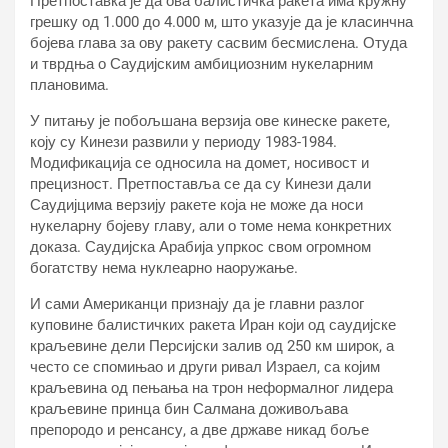
Претпоставка је да ова балистичка ракета има кружну
грешку од 1.000 до 4.000 м, што указује да је класинчна
бојева глава за ову ракету сасвим бесмислена. Отуда
и тврдња о Саудијским амбициозним нукеларним
плановима.
У питању је побољшана верзија ове кинеске ракете,
коју су Кинези развили у периоду 1983-1984.
Модификација се односила на домет, носивост и
прецизност. Претпоставља се да су Кинези дали
Саудијцима верзију ракете која не може да носи
нукеларну бојеву главу, али о томе нема конкретних
доказа. Саудијска Арабија упркос свом огромном
богатству нема нуклеарно наоружање.
И сами Американци признају да је главни разлог
куповине балистичких ракета Иран који од саудијске
краљевине дели Персијски залив од 250 км широк, а
често се спомињао и други ривал Израел, са којим
краљевина од пењања на трон неформалног лидера
краљевине принца бин Салмана доживољава
препородо и ренсансу, а две државе никад боље