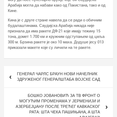
Арабија могла да набави како од Пакистана, тако и од
Кине.
Кина је с друге стране навела да се ради о обичним
будалаштинама. Саудијска Арабија никада није
признала да има ракете ДФ-21 које имају тежину 15
тона, домет 1.700 км и кружним одступањем од циља
300 м. Брзина ракете је око 10 маха. Додуше јесу 013
приказали макете које су личили на те ракете.
Кретање
ГЕНЕРАЛ ЧАРЛС БРАУН НОВИ НАЧЕЛНИК
чланка
ЗДРУЖЕНОГ ГЕНЕРАЛШТАБА ВОЈСКЕ САД
БОШКО ЈОВАНОВИЋ ЗА ТВ ФРОНТ О
МОГУЋИМ ПРОМЕНАМА У ЈЕРМЕНИЈИ И
АЗЕРБЕЈЏАНУ ПОСЛЕ ТРЕЋЕГ КАВКАСКОГ
РАТА: ШТА ЧЕКА ПАШИЊАНА, А ШТА