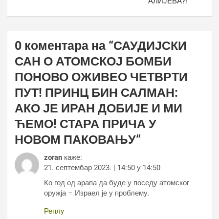
АЛИЈЕВА?!
0 коментара на “
САУДИЈСКИ
САН О АТОМСКОЈ БОМБИ
ПОНОВО ОЖИВЕО ЧЕТВРТИ
ПУТ! ПРИНЦ БИН САЛМАН:
АКО ЈЕ ИРАН ДОБИЈЕ И МИ
ЋЕМО! СТАРА ПРИЧА У
НОВОМ ПАКОВАЊУ
”
zoran
каже:
21. септембар 2023. | 14:50 у 14:50
Ко год од арапа да буде у поседу атомског
оружја – Израел је у проблему.
Реплy