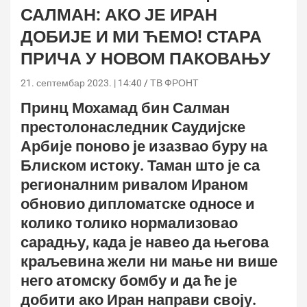
САЛМАН: АКО ЈЕ ИРАН
ДОБИЈЕ И МИ ЋЕМО! СТАРА
ПРИЧА У НОВОМ ПАКОВАЊУ
21. септембар 2023. | 14:40
ТВ ФРОНТ
Принц Мохамад бин Салман
престолонаследник Саудијске
Арбије поново је изазвао буру на
Блиском истоку. Таман што је са
регионалним ривалом Ираном
обновио дипломатске односе и
колико толико нормализовао
сарадњу, када је навео да његова
краљевина жели ни мање ни више
него атомску бомбу и да ће је
добити ако Иран направи своју.