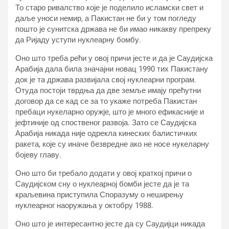
То старо ривалство које је поделило исламски свет и
даље уноси немир, а Пакистан не би у том погледу
пошто је сунитска држава не би имао никакву препреку
да Ријаду уступи нуклеарну бомбу.
Оно што треба рећи у овој причи јесте и да је Саудијска
Арабија дала била значајни новац 1990 тих Пакистану
док је та држава развијала свој нуклеарни програм.
Отуда постоји тврдња да две земље имају прећутни
договор да се кад се за то укаже потреба Пакистан
пребаци нукеларно оружје, што је много ефикасније и
јефтиније од споственог развоја. Зато се Саудијска
Арабија никада није одрекла кинеских балистичких
ракета, које су иначе безвредне ако не носе нукеларну
бојеву главу.
Оно што би требало додати у овој краткој причи о
Саудијском сну о нуклеарној бомби јесте да је та
краљевина приступила Споразуму о неширењу
нуклеарног наоружања у октобру 1988.
Оно што је интересантно јесте да су Саудијци никада