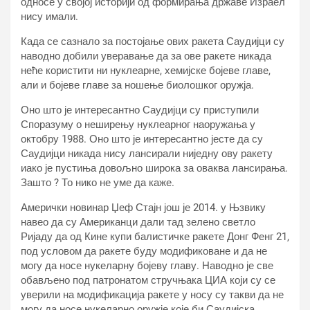
односе у својој историји од формирања државе Израел
нису имали.
Када се сазнало за постојање ових ракета Саудијци су
наводно добили уверавање да за ове ракете никада
неће користити ни нуклеарне, хемијске бојеве главе,
али и бојеве главе за ношење биолошког оружја.
Оно што је интересантно Саудијци су приступили
Споразуму о неширењу нуклеарног наоружања у
октобру 1988. Оно што је интересантно јесте да су
Саудијци никада нису лансирали ниједну ову ракету
иако је пустиња довољно широка за оваква лансирања.
Зашто ? То нико не уме да каже.
Амерички новинар Џеф Стајн још је 2014. у Њзвику
навео да су Американци дали тад зелено светло
Ријаду да од Кине купи балистичке ракете Донг Фенг 21,
под условом да ракете буду модификоване и да не
могу да носе нукеларну бојеву главу. Наводно је све
обављено под патронатом стручњака ЦИА који су се
уверили на модификација ракете у носу су такви да не
могу да носе нукеларно оружје које би Саудијска