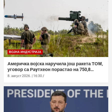
ВОЈНА ИНДУСТРИЈА
Америчка војска наручила још ракета ТОW,
уговор са Раyтхеон порастао на 750,8
милиона долара
8. август 2026. | 16:30