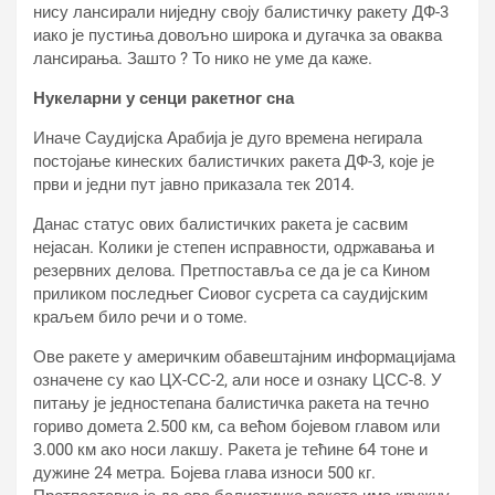
нису лансирали ниједну своју балистичку ракету ДФ-3
иако је пустиња довољно широка и дугачка за оваква
лансирања. Зашто ? То нико не уме да каже.
Нукеларни у сенци ракетног сна
Иначе Саудијска Арабија је дуго времена негирала
постојање кинеских балистичких ракета ДФ-3, које је
први и једни пут јавно приказала тек 2014.
Данас статус ових балистичких ракета је сасвим
нејасан. Колики је степен исправности, одржавања и
резервних делова. Претпоставља се да је са Кином
приликом последњег Сиовог сусрета са саудијским
краљем било речи и о томе.
Ове ракете у америчким обавештајним информацијама
означене су као ЦХ-СС-2, али носе и ознаку ЦСС-8. У
питању је једностепана балистичка ракета на течно
гориво домета 2.500 км, са већом бојевом главом или
3.000 км ако носи лакшу. Ракета је тећине 64 тоне и
дужине 24 метра. Бојева глава износи 500 кг.