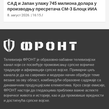
САД и Јапан улажу 745 милиона долара у
производњу пресретача СМ-3 Блоцк ИИА
8. август 2026. | 16:15
Телевизија ФРОНТ је образовно-забавни телевизијски
канал који се посвећује промовисању српске војничке
традиције и афирмацији српске војске. Примарни циљ
канала је да на савремен и модеран начин обрађује теме
везане за ову област, комбинујући образовне садржаје са
динамичним продукцијским елементима. Кроз своје емисије,
ФРОНТ настоји да гледаоцима приближи важне аспекте
војничког живота и историје, као и да промовише вредности
и достигнућа српске војске.