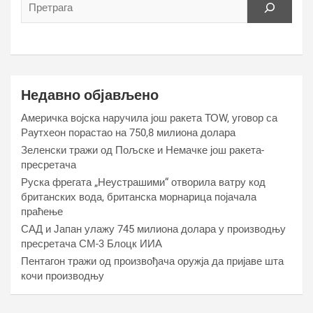
Недавно објављено
Америчка војска наручила још ракета ТОW, уговор са
Раyтхеон порастао на 750,8 милиона долара
Зеленски тражи од Пољске и Немачке још ракета-
пресретача
Руска фрегата „Неустрашими“ отворила ватру код
британских вода, британска морнарица појачала
праћење
САД и Јапан улажу 745 милиона долара у производњу
пресретача СМ-3 Блоцк ИИА
Пентагон тражи од произвођача оружја да пријаве шта
кочи производњу