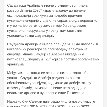
Саудијаска Арабија је иначе у оквиру свог плана
развоја „Визија 2030“ изразила жељу да почене
експлоатација уранијума за потребе примене
нукеларне енергије у цивилне сврхе, а онда вероватно
и у војне, јер ретек су земље које би се одрекле
нуекалрног наоружања у тренутним светским
условима, какви сад владају.
Саудијска Арабија је имала план да 2011 да направи 16
нукеларних реактора за производњу електричне
енергије. Иначе Саудијска Арабија никада није
потписала „Споразум 123“ који се противи обогаћивању
уранијума.
Међутим, поставља се основно питање зашто би
уопште Саудијска Арабија радила погоне за
обогаћивање уранијума, кад може да добије готову
атомску бомбу, ни мање ни више него од једине
исламске државе и нуклеарне силе Пакистана.
Наравно бин Салман није рекао ништа ново о чему је
говорио 2015, 2016, 2017, 2018 2021, па и сад 2023.