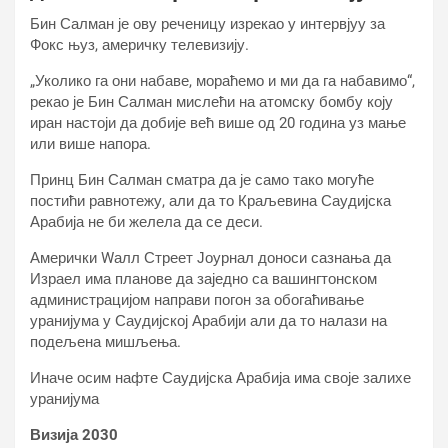
Бин Салман је ову реченицу изрекао у интервјуу за
Фокс њуз, америчку телевизију.
„Уколико га они набаве, мораћемо и ми да га набавимо“,
рекао је Бин Салман мислећи на атомску бомбу коју
иран настоји да добије већ више од 20 година уз мање
или више напора.
Принц Бин Салман сматра да је само тако могуће
постићи равнотежу, али да то Краљевина Саудијска
Арабија не би желела да се деси.
Амерички Wалл Стреет Јоурнал доноси сазнања да
Израел има планове да заједно са вашингтонском
администрацијом направи погон за обогаћивање
уранијума у Саудијској Арабији али да то налази на
подељена мишљења.
Иначе осим нафте Саудијска Арабија има своје залихе
уранијума
Визија 2030