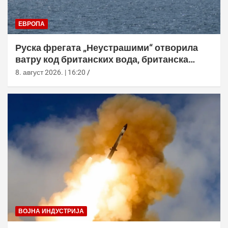
ЕВРОПА
Руска фрегата „Неустрашими“ отворила
ватру код британских вода, британска
морнарица појачала праћење
8. август 2026. | 16:20
ВОЈНА ИНДУСТРИЈА