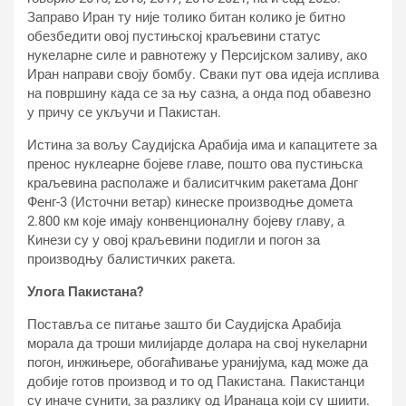
Заправо Иран ту није толико битан колико је битно
обезбедити овој пустињској краљевини статус
нукеларне силе и равнотежу у Персијском заливу, ако
Иран направи своју бомбу. Сваки пут ова идеја исплива
на површину када се за њу сазна, а онда под обавезно
у причу се укључи и Пакистан.
Истина за вољу Саудијска Арабија има и капацитете за
пренос нуклеарне бојеве главе, пошто ова пустињска
краљевина располаже и балиситчким ракетама Донг
Фенг-3 (Источни ветар) кинеске производње домета
2.800 км које имају конвенционалну бојеву главу, а
Кинези су у овој краљевини подигли и погон за
производњу балистичких ракета.
Улога Пакистана?
Поставља се питање зашто би Саудијска Арабија
морала да троши милијарде долара на свој нукеларни
погон, инжињере, обогаћивање уранијума, кад може да
добије готов производ и то од Пакистана. Пакистанци
су иначе сунити, за разлику од Иранаца који су шиити.