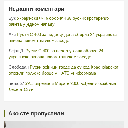
Недавни коментари
Вук
Украјински Ф-16 оборили 38 руских крстарећих
ракета у једном нападу
Аки
Руски С-400 за недељу дана оборио 24 украјинска
авиона новом тактиком заседе
Дејан Д.
Руски С-400 за недељу дана оборио 24
украјинска авиона новом тактиком заседе
Слободан
Руски војници тврде да су код Краснојарског
открили пољске борце у НАТО униформама
петко57
УАЕ опремили Мираге 2000 вођеним бомбама
Десерт Стинг
Ако сте пропустили