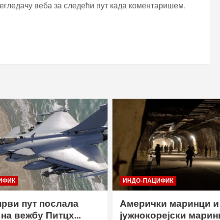
регледачу веба за следећи пут када коментаришем.
ИФИК
ИНДО-ПАЦИФИК
први пут послала
Амерички маринци и
на вежбу Питцх
јужнокорејски марин