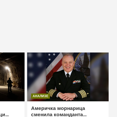
АНАЛИЗЕ
Америчка морнарица
ци
сменила команданта