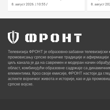
Сјаолиућиу током вежбе Хан
Блацк у
8. август 2026. | 10:55
8. август 202
Куанг 42
Телевизија ФРОНТ је образовно-забавни телевизијски к
промовисању српске војничке традиције и афирмацији 
циљ канала је да на савремен и модеран начин обрађуј
област, комбинујући образовне садржаје са динамични
елементима. Кроз своје емисије, ФРОНТ настоји да г
аспекте војничког живота и историје, као и да промови
српске војске.