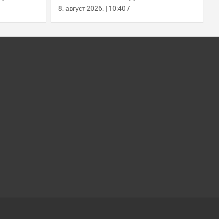
м тунелу
медицинске команде у
8. август 2026. | 10:40
Лемору