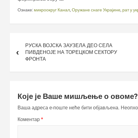
Ознаке:
микроокруг Канал
,
Оружане снаге Украјине
,
рат у у
Кретање
чланка
РУСКА ВОЈСКА ЗАУЗЕЛА ДЕО СЕЛА
ПИВДЕНОЈЕ НА ТОРЕЦКОМ СЕКТОРУ
ФРОНТА
Које је Ваше мишљење о овоме?
Ваша адреса е-поште неће бити објављена.
Неопхо
Коментар
*