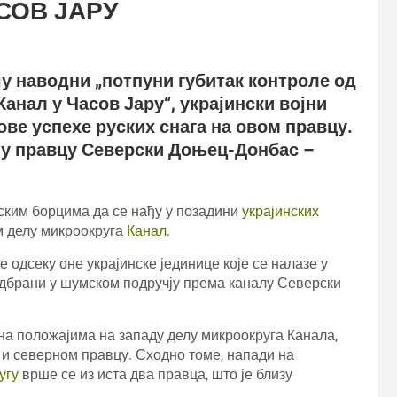
СОВ ЈАРУ
ју наводни „потпуни губитак контроле од
анал у Часов Јару“, украјински војни
ве успехе руских снага на овом правцу.
у у правцу Северски Доњец-Донбас –
ским борцима да се нађу у позадини
украјинских
м делу микроокруга
Канал
.
е одсеку оне украјинске јединице које се налазе у
 одбрани у шумском подручју према каналу Северски
зи на положајима на западу делу микроокруга Канала,
 и северном правцу. Сходно томе, напади на
угу
врше се из иста два правца, што је близу