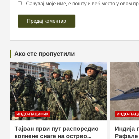
Сачувај моје име, е-пошту и веб место у овом п
Ако сте пропустили
ИНДО-ПАЦИФИК
ИНДО-ПАЦ
Тајван први пут распоредио
Индија 
копнене снаге на острво
Рафале 