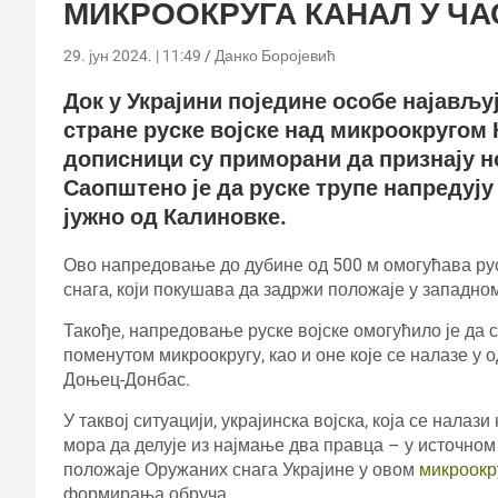
МИКРООКРУГА КАНАЛ У ЧА
29. јун 2024. | 11:49
Данко Боројевић
Док у Украјини поједине особе најављу
стране руске војске над микроокругом К
дописници су приморани да признају но
Саопштено је да руске трупе напредуј
јужно од Калиновке.
Ово напредовање до дубине од 500 м омогућава ру
снага, који покушава да задржи положаје у западно
Такође, напредовање руске војске омогућило је да с
поменутом микроокругу, као и оне које се налазе у
Доњец-Донбас.
У таквој ситуацији, украјинска војска, која се нала
мора да делује из најмање два правца – у источном
положаје Оружаних снага Украјине у овом
микроокр
формирања обруча.