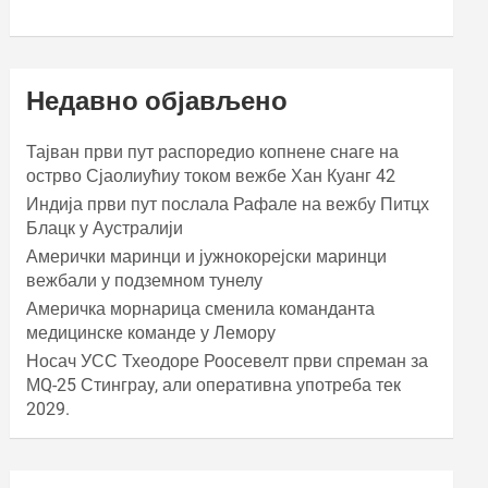
Недавно објављено
Тајван први пут распоредио копнене снаге на
острво Сјаолиућиу током вежбе Хан Куанг 42
Индија први пут послала Рафале на вежбу Питцх
Блацк у Аустралији
Амерички маринци и јужнокорејски маринци
вежбали у подземном тунелу
Америчка морнарица сменила команданта
медицинске команде у Лемору
Носач УСС Тхеодоре Роосевелт први спреман за
МQ-25 Стинграy, али оперативна употреба тек
2029.