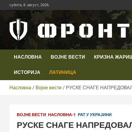
Скип
субота, 8. август, 2026.
то
цонтент
Први војни канал у Србији
Телевизија ФРОНТ
НАСЛОВНА
ВОЈНЕ ВЕСТИ
КРИЗНА ЖАРИ
ИСТОРИЈА
ЛАТИНИЦА
Насловна
Војне вести
РУСКЕ СНАГЕ НАПРЕДОВАЛ
ВОЈНЕ ВЕСТИ
НАСЛОВНА-1
РАТ У УКРАЈИНИ
РУСКЕ СНАГЕ НАПРЕДОВА