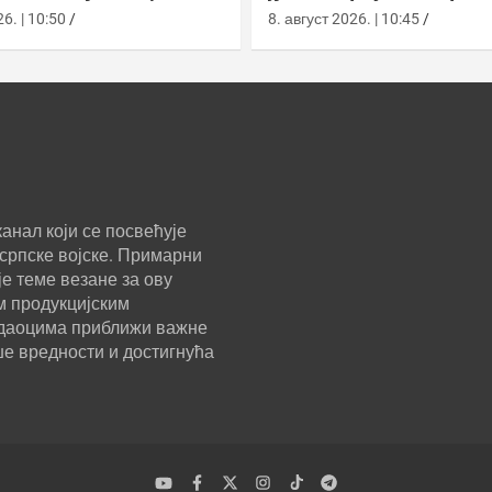
 Аустралији
вежбали у подземно
6. | 10:50
8. август 2026. | 10:45
анал који се посвећује
српске војске. Примарни
е теме везане за ову
м продукцијским
ледаоцима приближи важне
ше вредности и достигнућа