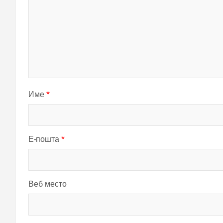
Име
*
Е-пошта
*
Веб место