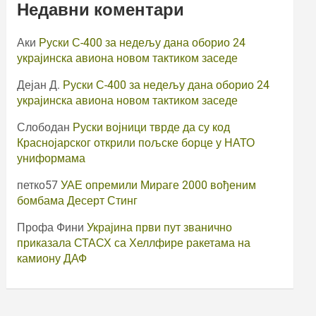
Недавни коментари
Аки
Руски С-400 за недељу дана оборио 24
украјинска авиона новом тактиком заседе
Дејан Д.
Руски С-400 за недељу дана оборио 24
украјинска авиона новом тактиком заседе
Слободан
Руски војници тврде да су код
Краснојарског открили пољске борце у НАТО
униформама
петко57
УАЕ опремили Мираге 2000 вођеним
бомбама Десерт Стинг
Профа Фини
Украјина први пут званично
приказала СТАСХ са Хеллфире ракетама на
камиону ДАФ