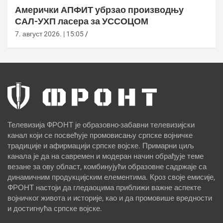
Амерички АПФИТ убрзао производњу
САЛ-УХП ласера за УССОЦОМ
7. август 2026. | 15:05
Телевизија ФРОНТ је образовно-забавни телевизијски
канал који се посвећује промовисању српске војничке
традиције и афирмацији српске војске. Примарни циљ
канала је да на савремен и модеран начин обрађује теме
везане за ову област, комбинујући образовне садржаје са
динамичним продукцијским елементима. Кроз своје емисије,
ФРОНТ настоји да гледаоцима приближи важне аспекте
војничког живота и историје, као и да промовише вредности
и достигнућа српске војске.