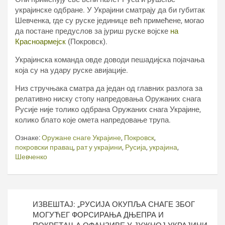
украјинске одбране. У Украјини сматрају да би губитак
Шевченка, где су руске јединице већ примећене, могао
да постане предуслов за јуриш руске војске
на
Красноармејск
(Покровск).
Украјинска команда овде доводи пешадијска појачања
која су на удару руске авијације.
Низ стручњака сматра да један од главних разлога за
релативно ниску стопу напредовања Оружаних снага
Русије није толико одбрана Оружаних снага Украјине,
колико блато које омета напредовање трупа.
Ознаке:
Оружане снаге Украјине
,
Покровск
,
покровски правац
,
рат у украјини
,
Русија
,
украјина
,
Шевченко
Кретање
ИЗВЕШТАЈ: „РУСИЈА ОКУПЉА СНАГЕ ЗБОГ
чланка
МОГУЋЕГ ФОРСИРАЊА ДЊЕПРА И