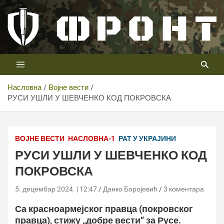
Скип
то
цонтент
Први војни канал у Србији
Телевизија ФРОНТ
Насловна
Војне вести
РУСИ УШЛИ У ШЕВЧЕНКО КОД ПОКРОВСКА
ВОЈНЕ ВЕСТИ
НАСЛОВНА-1
РАТ У УКРАЈИНИ
РУСИ УШЛИ У ШЕВЧЕНКО КОД
ПОКРОВСКА
5. децембар 2024. | 12:47
Данко Боројевић
3 коментара
Са красноармејског правца (покровског
правца), стижу „добре вести“ за Русе.