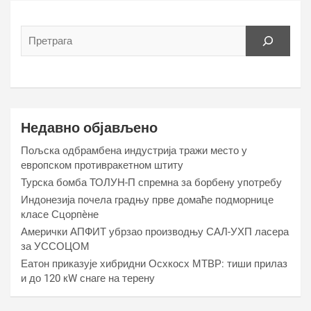
Недавно објављено
Пољска одбрамбена индустрија тражи место у
европском противракетном штиту
Турска бомба ТОЛУН-П спремна за борбену употребу
Индонезија почела градњу прве домаће подморнице
класе Сцорпèне
Амерички АПФИТ убрзао производњу САЛ-УХП ласера
за УССОЦОМ
Еатон приказује хибридни Осхкосх МТВР: тиши прилаз
и до 120 кW снаге на терену