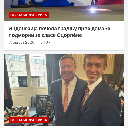
ВОЈНА ИНДУСТРИЈА
Индонезија почела градњу прве домаће
подморнице класе Сцорпèне
7. август 2026. | 15:10
ВОЈНА ИНДУСТРИЈА