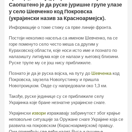
Саопштено је да руске јуришне групе улазе
у село Шевченко код Покровска
(украјински назив за Красноармејск).
Информације о томе стижу са прве линије фронта.
Постоји неколико насеља са именом Шевченко, па се
горе поменуто село често меша са другим у
Кураховској области, које носи исто име и познато по
налазишту литијума које се налази у његовој близини.
Руске трупе му се још нису приближиле.
Познато је да је руска војска, на путу до
Шевченка
код
Покровска, заузела Новопустинку и пришла
Новотроицком. Овде су напредовали око 1,3 км.
Такође, руске јединице су се приближиле селу
Украјинка које бране незнатне украјинске снаге.
Украјински
извори
изражавају забринутост због крајње
неповољне ситуације за Оружане снаге Украјине која се
развила на покровском (Ккрасноармејском) правцу.
Они примећују све већи налет Руса и рушење