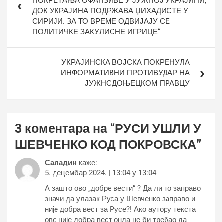
ПОКРЕТАЊА ОФАНЗИВЕ У ЈУЖНОЈ УКРАЈИНИ,
ДОК УКРАЈИНА ПОДРЖАВА ЏИХАДИСТЕ У
СИРИЈИ. ЗА ТО ВРЕМЕ ОДВИЈАЈУ СЕ
ПОЛИТИЧКЕ ЗАКУЛИСНЕ ИГРИЦЕ“
УКРАЈИНСКА ВОЈСКА ПОКРЕНУЛА
ИНФОРМАТИВНИ ПРОТИВУДАР НА
ЈУЖНОДОЊЕЦКОМ ПРАВЦУ
3 коментара на “
РУСИ УШЛИ У
ШЕВЧЕНКО КОД ПОКРОВСКА
”
Саладин
каже:
5. децембар 2024. | 13:04 у 13:04
А зашто ово „добре вести“ ? Да ли то заправо
значи да улазак Руса у Шевченко заправо и
није добра вест за Русе?! Ако аутору текста
ово није добра вест онда не би требао да