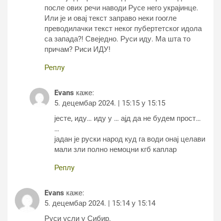
после ових речи наводи Русе него украјинце.
Или је и овај текст заправо неки гоогле
преводилачки текст неког пубертетског идола
са запада?! Свеједно. Руси иду. Ма шта то
причам? Риси ИДУ!
Реплy
Evans
каже:
5. децембар 2024. | 15:15 у 15:15
јесте, иду… иду у … ајд да не будем прост…
…
јадан је руски народ куд га води онај целави
мали зли полно немоцни кгб каплар
Реплy
Evans
каже:
5. децембар 2024. | 15:14 у 15:14
Руси усли у Сибир.