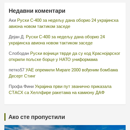
Недавни коментари
Аки
Руски С-400 за недељу дана оборио 24 украјинска
авиона новом тактиком заседе
Дејан Д.
Руски С-400 за недељу дана оборио 24
украјинска авиона новом тактиком заседе
Слободан
Руски војници тврде да су код Краснојарског
открили пољске борце у НАТО униформама
петко57
УАЕ опремили Мираге 2000 вођеним бомбама
Десерт Стинг
Профа Фини
Украјина први пут званично приказала
СТАСХ са Хеллфире ракетама на камиону ДАФ
Ако сте пропустили