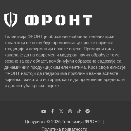
Телевизија ФРОНТ је образовно-забавни телевизијски
канал који се посвећује промовисању српске војничке
традиције и афирмацији српске војске. Примарни циљ
канала је да на савремен и модеран начин обрађује теме
везане за ову област, комбинујући образовне садржаје са
динамичним продукцијским елементима. Кроз своје емисије,
ФРОНТ настоји да гледаоцима приближи важне аспекте
војничког живота и историје, као и да промовише вредности
и достигнућа српске војске.
Цопyригхт © 2026
Телевизија ФРОНТ
Политика приватности