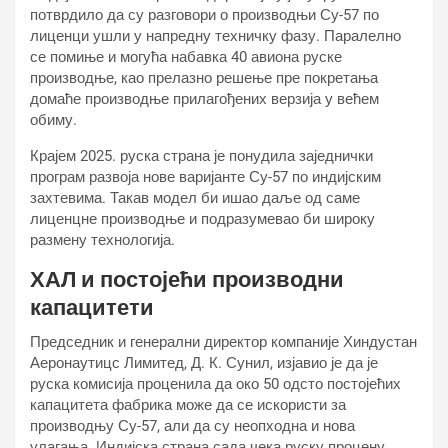
потврдило да су разговори о производњи Су-57 по
лиценци ушли у напредну техничку фазу. Паралелно
се помиње и могућа набавка 40 авиона руске
производње, као прелазно решење пре покретања
домаће производње прилагођених верзија у већем
обиму.
Крајем 2025. руска страна је понудила заједнички
програм развоја нове варијанте Су-57 по индијским
захтевима. Такав модел би ишао даље од саме
лиценцне производње и подразумевао би широку
размену технологија.
ХАЛ и постојећи производни
капацитети
Председник и генерални директор компаније Хиндустан
Аеронаутицс Лимитед, Д. К. Сунил, изјавио је да је
руска комисија проценила да око 50 одсто постојећих
капацитета фабрика може да се искористи за
производњу Су-57, али да су неопходна и нова
улагања. Индијска страна сада чека руску процену