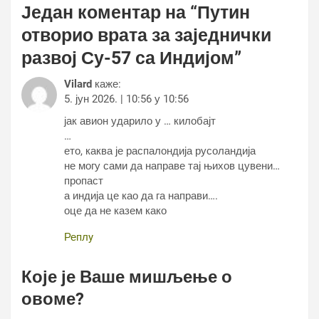
Један коментар на “
Путин
отворио врата за заједнички
развој Су-57 са Индијом
”
Vilard
каже:
5. јун 2026. | 10:56 у 10:56
јак авион ударило у … килобајт
…
ето, каква је распалондија русоландија
не могу сами да направе тај њихов цувени…
пропаст
а индија це као да га направи….
оце да не казем како
Реплy
Које је Ваше мишљење о
овоме?