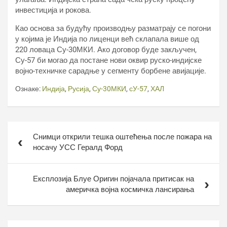
инвестиција и рокова.
Као основа за будућу производњу разматрају се погони
у којима је Индија по лиценци већ склапала више од
220 ловаца Су-30МКИ. Ако договор буде закључен,
Су-57 би могао да постане нови оквир руско-индијске
војно-техничке сарадње у сегменту борбене авијације.
Ознаке:
Индија
,
Русија
,
Су-30МКИ
,
сУ-57
,
ХАЛ
Кретање
Снимци открили тешка оштећења после пожара на
чланка
носачу УСС Гералд Форд
Експлозија Блуе Оригин појачала притисак на
америчка војна космичка лансирања