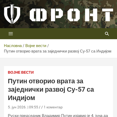
Скип
то
цонтент
Први војни канал у Србији
Телевизија ФРОНТ
Насловна
Војне вести
Путин отворио врата за заједнички развој Су-57 са Индијом
Путин отворио врата за заједнички развој Су-57 са
Индијом
ВОЈНЕ ВЕСТИ
Путин отворио врата за
заједнички развој Су-57 са
Индијом
5. јун 2026. | 09:55
1 коментар
Руски председник Владимир Путин изјавио је 4. јуна да