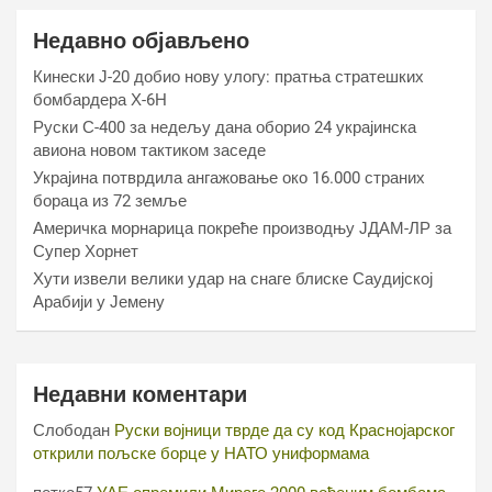
Недавно објављено
Кинески Ј-20 добио нову улогу: пратња стратешких
бомбардера Х-6Н
Руски С-400 за недељу дана оборио 24 украјинска
авиона новом тактиком заседе
Украјина потврдила ангажовање око 16.000 страних
бораца из 72 земље
Америчка морнарица покреће производњу ЈДАМ-ЛР за
Супер Хорнет
Хути извели велики удар на снаге блиске Саудијској
Арабији у Јемену
Недавни коментари
Слободан
Руски војници тврде да су код Краснојарског
открили пољске борце у НАТО униформама