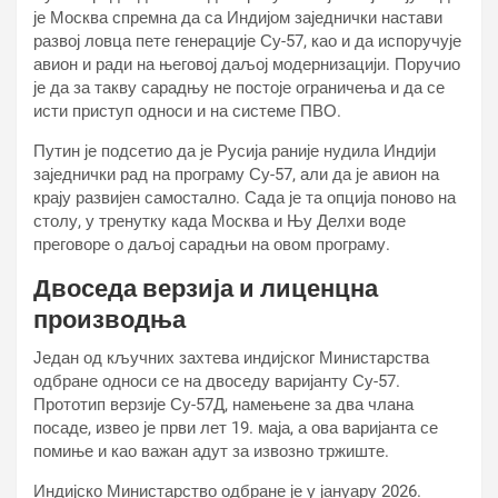
је Москва спремна да са Индијом заједнички настави
развој ловца пете генерације Су-57, као и да испоручује
авион и ради на његовој даљој модернизацији. Поручио
је да за такву сарадњу не постоје ограничења и да се
исти приступ односи и на системе ПВО.
Путин је подсетио да је Русија раније нудила Индији
заједнички рад на програму Су-57, али да је авион на
крају развијен самостално. Сада је та опција поново на
столу, у тренутку када Москва и Њу Делхи воде
преговоре о даљој сарадњи на овом програму.
Двоседа верзија и лиценцна
производња
Један од кључних захтева индијског Министарства
одбране односи се на двоседу варијанту Су-57.
Прототип верзије Су-57Д, намењене за два члана
посаде, извео је први лет 19. маја, а ова варијанта се
помиње и као важан адут за извозно тржиште.
Индијско Министарство одбране је у јануару 2026.