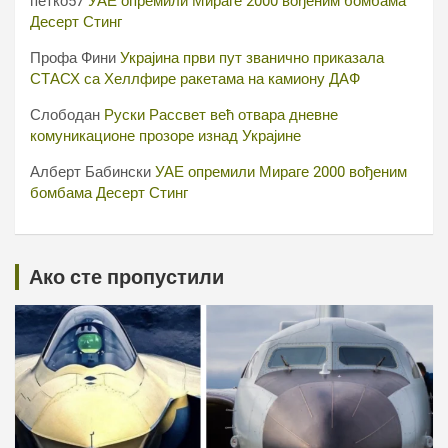
петко57
УАЕ опремили Мираге 2000 вођеним бомбама
Десерт Стинг
Профа Фини
Украјина први пут званично приказала
СТАСХ са Хеллфире ракетама на камиону ДАФ
Слободан
Руски Рассвет већ отвара дневне
комуникационе прозоре изнад Украјине
Алберт Бабински
УАЕ опремили Мираге 2000 вођеним
бомбама Десерт Стинг
Ако сте пропустили