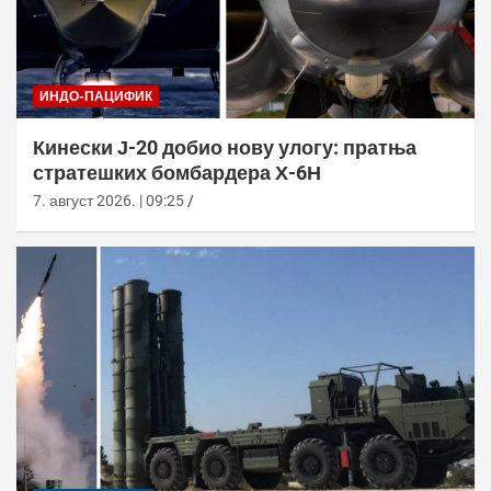
ИНДО-ПАЦИФИК
Кинески Ј-20 добио нову улогу: пратња
стратешких бомбардера Х-6Н
7. август 2026. | 09:25