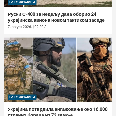
РАТ У УКРАЈИНИ
Руски С-400 за недељу дана оборио 24
украјинска авиона новом тактиком заседе
7. август 2026. | 09:20
РАТ У УКРАЈИНИ
Украјина потврдила ангажовање око 16.000
страних бораца из 72 земље