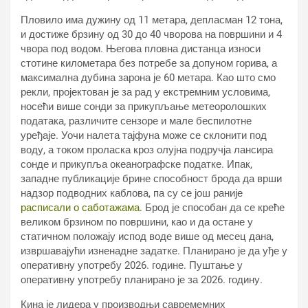
Пловило има дужину од 11 метара, депласман 12 тона,
и достиже брзину од 30 до 40 чворова на површини и 4
чвора под водом. Његова пловна дистанца износи
стотине километара без потребе за допуном горива, а
максимална дубина зарона је 60 метара. Као што смо
рекли, пројектован је за рад у екстремним условима,
носећи више сонди за прикупљање метеоролошких
података, различите сензоре и мале беспилотне
уређаје. Уочи налета тајфуна може се склонити под
воду, а током проласка кроз олујна подручја лансира
сонде и прикупља океанографске податке. Ипак,
западне публикације брине способност брода да врши
надзор подводних каблова, па су се још раније
расписали о саботажама.
Брод је способан да се креће
великом брзином по површини, као и да остане у
статичном положају испод воде више од месец дана,
извршавајући изненадне задатке. Планирано је да уђе у
оперативну употребу 2026. године. Пуштање у
оперативну употребу планирано је за 2026. годину.
Кина је лидера у производњи савремемних