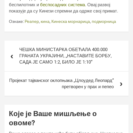
беспилотних и
беспосадних система.
Овај развој
показује да су Кинези спремни да одрже свој примат.
Ознаке:
Реапер
,
кина
,
Кинеска морнарица
,
подморница
Кретање
ЧЕШКА МИНИСТАРКА ОБЕЋАЛА 400.000
чланка
ГРАНАТА УКРАЈИНИ, „НАСТАВИТЕ БОРБУ,
САДА ЈЕ САМО 1:2, БИЛО ЈЕ 1:10“
Пројекат тајванског оклопњака „Цлоудед Леопард“
претворен у прах и пепео
Које је Ваше мишљење о
овоме?