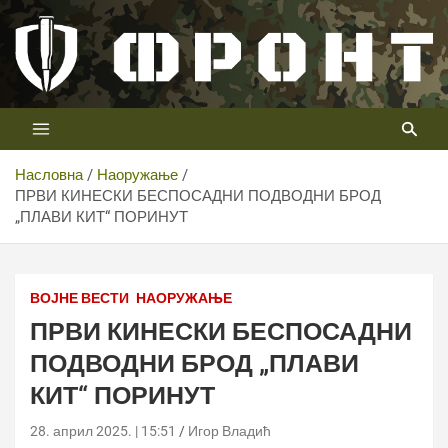
Скип
то
цонтент
Први војни канал у Србији
Телевизија ФРОНТ
Насловна
Наоружање
ПРВИ КИНЕСКИ БЕСПОСАДНИ ПОДВОДНИ БРОД
„ПЛАВИ КИТ“ ПОРИНУТ
ФОТО: ТВ ФРОНТ
ВОЈНЕ ВЕСТИ
НАОРУЖАЊЕ
ПРВИ КИНЕСКИ БЕСПОСАДНИ
ПОДВОДНИ БРОД „ПЛАВИ
КИТ“ ПОРИНУТ
28. април 2025. | 15:51
Игор Владић