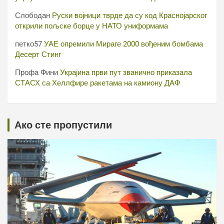
Слободан
Руски војници тврде да су код Краснојарског
открили пољске борце у НАТО униформама
петко57
УАЕ опремили Мираге 2000 вођеним бомбама
Десерт Стинг
Профа Фини
Украјина први пут званично приказала
СТАСХ са Хеллфире ракетама на камиону ДАФ
Ако сте пропустили