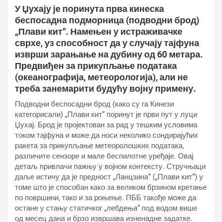
У Џухају је поринута прва кинеска
беспосадна подморница (подводни брод)
„Плави кит“. Намењен у истраживачке
сврхе, уз способност да у случају тајфуна
изврши зарањање на дубину од 60 метара.
Предвиђен за прикупљање података
(океанографија, метеорологија), али не
треба занемарити будућу војну примену.
Подводни беспосадни брод (како су га Кинези
категорисали) „Плави кит“ поринут је први пут у луци
Џухај. Брод је пројектован за рад у тешким условима
током тајфуна и може да носи неколико сондирајућих
ракета за прикупљање метеоролошких података,
различите сензоре и мале беспилотне уређаје. Овај
детаљ привлачи пажњу у војном контексту. Стручњаци
даље истичу да је предност „Ланцзина“ („Плави кит“) у
томе што је способан како за великом брзином кретање
по површини, тако и за роњење. ПББ такође може да
остане у стању статичког „лебдења“ под водом више
од месец дана и брзо извршава изненадне задатке.