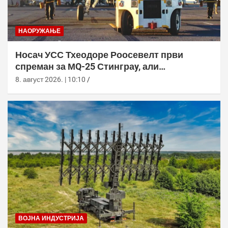
НАОРУЖАЊЕ
Носач УСС Тхеодоре Роосевелт први
спреман за МQ-25 Стинграy, али
оперативна употреба тек 2029.
8. август 2026. | 10:10
ВОЈНА ИНДУСТРИЈА