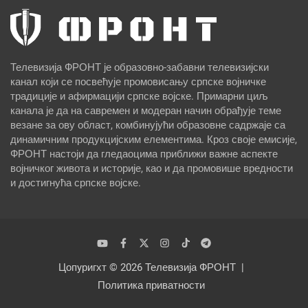
Телевизија ФРОНТ је образовно-забавни телевизијски
канал који се посвећује промовисању српске војничке
традиције и афирмацији српске војске. Примарни циљ
канала је да на савремен и модеран начин обрађује теме
везане за ову област, комбинујући образовне садржаје са
динамичним продукцијским елементима. Кроз своје емисије,
ФРОНТ настоји да гледаоцима приближи важне аспекте
војничког живота и историје, као и да промовише вредности
и достигнућа српске војске.
Цопyригхт © 2026
Телевизија ФРОНТ
Политика приватности