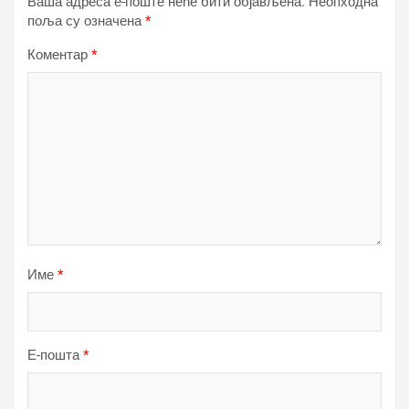
Ваша адреса е-поште неће бити објављена.
Неопходна
поља су означена
*
Коментар
*
Име
*
Е-пошта
*