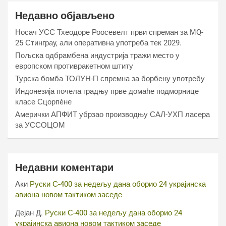
Недавно објављено
Носач УСС Тхеодоре Роосевелт први спреман за МQ-
25 Стинграy, али оперативна употреба тек 2029.
Пољска одбрамбена индустрија тражи место у
европском противракетном штиту
Турска бомба ТОЛУН-П спремна за борбену употребу
Индонезија почела градњу прве домаће подморнице
класе Сцорпèне
Амерички АПФИТ убрзао производњу САЛ-УХП ласера
за УССОЦОМ
Недавни коментари
Аки
Руски С-400 за недељу дана оборио 24 украјинска
авиона новом тактиком заседе
Дејан Д.
Руски С-400 за недељу дана оборио 24
украјинска авиона новом тактиком заседе