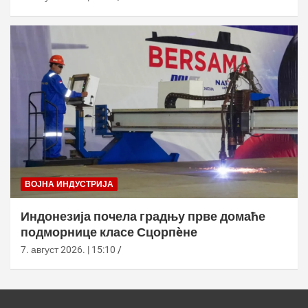
ВОЈНА ИНДУСТРИЈА
Индонезија почела градњу прве домаће
подморнице класе Сцорпèне
7. август 2026. | 15:10