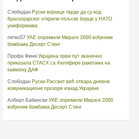
Слободан
Руски војници тврде да су код
Краснојарског открили пољске борце у НАТО
униформама
петко57
УАЕ опремили Мираге 2000 вођеним
бомбама Десерт Стинг
Профа Фини
Украјина први пут званично
приказала СТАСХ са Хеллфире ракетама на
камиону ДАФ
Слободан
Руски Рассвет већ отвара дневне
комуникационе прозоре изнад Украјине
Алберт Бабински
УАЕ опремили Мираге 2000
вођеним бомбама Десерт Стинг