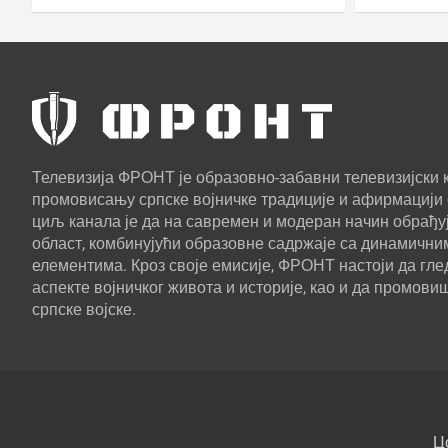
Телевизија ФРОНТ је образовно-забавни телевизијски к
промовисању српске војничке традиције и афирмацији 
циљ канала је да на савремен и модеран начин обрађуј
област, комбинујући образовне садржаје са динамични
елементима. Кроз своје емисије, ФРОНТ настоји да г
аспекте војничког живота и историје, као и да промови
српске војске.
Ц