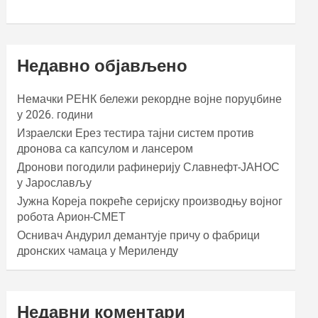
Недавно објављено
Немачки РЕНК бележи рекордне војне поруџбине
у 2026. години
Израелски Ерез тестира тајни систем против
дронова са капсулом и лансером
Дронови погодили рафинерију Славнефт-ЈАНОС
у Јарослављу
Јужна Кореја покреће серијску производњу војног
робота Арион-СМЕТ
Оснивач Андурил демантује причу о фабрици
дронских чамаца у Мериленду
Недавни коментари