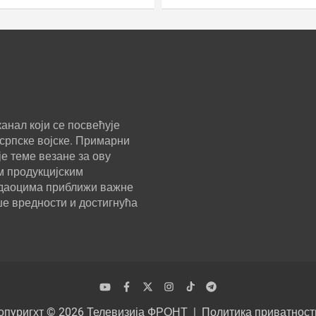
анал који се посвећује
српске војске. Примарни
е теме везане за ову
м продукцијским
ледаоцима приближи важне
ше вредности и достигнућа
опyригхт © 2026
Телевизија ФРОНТ
Политика приватност