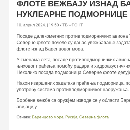
ФЛОТЕ ВЕЖБАЈУ ИЗНАД Б
НУКЛЕАРНЕ ПОДМОРНИЦЕ
10. април 2024. | 19:50
ТВ ФРОНТ
Посаде далекометних противподморничких авиона Т
Северне флоте почеле су данас увежбавање задат
флоте изнад Баренцовог мора.
У сменама лета, посаде противподморничких авион
њиховог праћења помоћу радара и хидроакустичких
Неколико посада подморница Северне флоте делује
Након извршених задатака праћења подморница, п
употребу система противподморничког наоружања.
Борбене вежбе са оружјем изводе се у области Баре
авијацију.
Ознаке:
Баренцово море
,
Русија
,
Северна флота