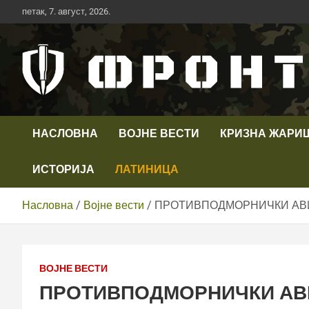
Скип
петак, 7. август, 2026.
то
цонтент
Први војни канал у Србији
Телевизија ФРОНТ
НАСЛОВНА
ВОЈНЕ ВЕСТИ
КРИЗНА ЖАРИ
ИСТОРИЈА
ЛАТИНИЦА
Насловна
Војне вести
ПРОТИВПОДМОРНИЧКИ АВИ
ВОЈНЕ ВЕСТИ
ПРОТИВПОДМОРНИЧКИ АВИ