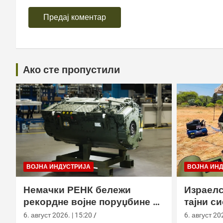
Ако сте пропустили
ВОЈНА ИНДУСТРИЈА
ВОЈНА ИН
Немачки РЕНК бележи
Израелс
рекордне војне поруџбине у
тајни с
2026. години
са капс
6. август 2026. | 15:20
6. август 202