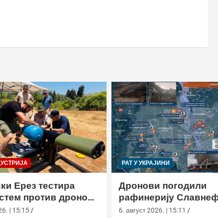
ДУСТРИЈА
РАТ У УКРАЈИНИ
ки Ерез тестира
Дронови погодили
истем против дронова
рафинерију Славнеф
улом и лансером
ЈАНОС у Јарослављ
6. | 15:15
6. август 2026. | 15:11