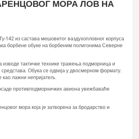
АРЕНЦОВОГ МОРА ЛОВ НА
у-142 из састава мешовитог ваздухопловног корпуса
ака борбене обуке на борбеним полигонима Северне
а изводе тактичке технике тражења подморница и
 средстава. Обука се одвија у двосмерном формату.
 као лажни непријатељ.
осаде противподморничких авиона увежбаваће
нцовог мора која је затворена за бродарство и