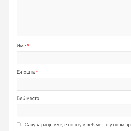
Име
*
Е-пошта
*
Веб место
Сачувај моје име, е-пошту и веб место у овом п