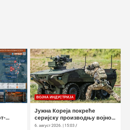
ВОЈНА ИНДУСТРИЈА
Јужна Кореја покреће
т-
серијску производњу војног
у
робота Арион-СМЕТ
6. август 2026. | 15:03