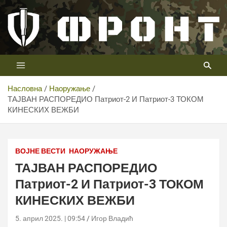
Скип
то
цонтент
Први војни канал у Србији
Телевизија ФРОНТ
Насловна
Наоружање
ТАЈВАН РАСПОРЕДИО Патриот-2 И Патриот-3 ТОКОМ
КИНЕСКИХ ВЕЖБИ
Фото: CNTV Screenshot PCL-191
ВОЈНЕ ВЕСТИ
НАОРУЖАЊЕ
ТАЈВАН РАСПОРЕДИО
Патриот-2 И Патриот-3 ТОКОМ
КИНЕСКИХ ВЕЖБИ
5. април 2025. | 09:54
Игор Владић