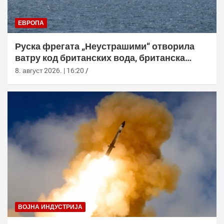
ЕВРОПА
Руска фрегата „Неустрашими“ отворила
ватру код британских вода, британска
морнарица појачала праћење
8. август 2026. | 16:20
ВОЈНА ИНДУСТРИЈА