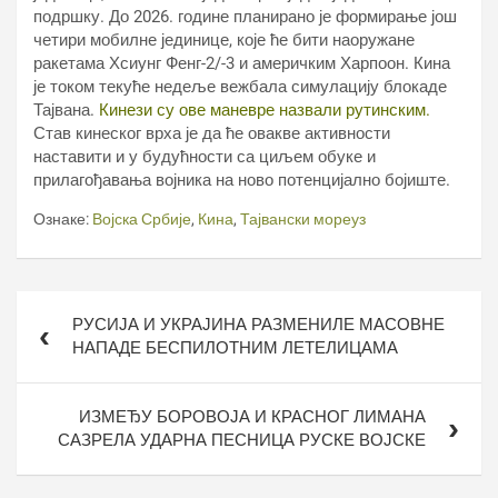
подршку. До 2026. године планирано је формирање још
четири мобилне јединице, које ће бити наоружане
ракетама Хсиунг Фенг-2/-3 и америчким Харпоон. Кина
је током текуће недеље вежбала симулацију блокаде
Тајвана.
Кинези су ове маневре назвали рутинским.
Став кинеског врха је да ће овакве активности
наставити и у будућности са циљем обуке и
прилагођавања војника на ново потенцијално бојиште.
Ознаке:
Војска Србије
,
Кина
,
Тајвански мореуз
Кретање
РУСИЈА И УКРАЈИНА РАЗМЕНИЛЕ МАСОВНЕ
чланка
НАПАДЕ БЕСПИЛОТНИМ ЛЕТЕЛИЦАМА
ИЗМЕЂУ БОРОВОЈА И КРАСНОГ ЛИМАНА
САЗРЕЛА УДАРНА ПЕСНИЦА РУСКЕ ВОЈСКЕ