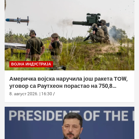
ВОЈНА ИНДУСТРИЈА
Америчка војска наручила још ракета ТОW,
уговор са Раyтхеон порастао на 750,8
милиона долара
8. август 2026. | 16:30