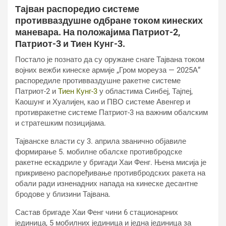
Тајван распоредио системе
противваздушне одбране током кинеских
маневара. На положајима Патриот-2,
Патриот-3 и Тиен Кунг-3.
Постало је познато да су оружане снаге Тајвана током
војних вежби кинеске армије „Гром мореуза — 2025А“
распоредиле противваздушне ракетне системе
Патриот-2 и
Тиен Кунг-3
у областима Синбеј, Тајпеј,
Каошунг и Хуалијен, као и ПВО системе Авенгер и
противракетне системе Патриот-3 на важним обалским
и стратешким позицијама.
Тајванске власти су 3. априла званично објавиле
формирање 5. мобилне обалске противбродске
ракетне ескадриле у бригади Хаи Фенг. Њена мисија је
прикривено распоређивање противбродских ракета на
обали ради изненадних напада на кинеске десантне
бродове у близини Тајвана.
Састав бригаде Хаи Фенг чини 6 стационарних
јединица, 5 мобилних јединица и једна јединица за