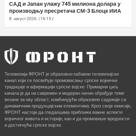
САД и Јапан улажу 745 милиона долара у
производњу пресретача СМ-3 Блоцк ИИА
8. август 2026. | 16:15
Телевизија ФРОНТ је образовно-забавни телевизијски
канал који се посвећује промовисању српске војничке
традиције и афирмацији српске војске. Примарни циљ
канала је да на савремен и модеран начин обрађује теме
везане за ову област, комбинујући образовне садржаје са
динамичним продукцијским елементима. Кроз своје емисије,
ФРОНТ настоји да гледаоцима приближи важне аспекте
војничког живота и историје, као и да промовише вредности
и достигнућа српске војске.