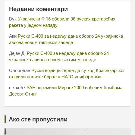
Недавни коментари
Вук
Украјински Ф-16 оборили 38 руских крстарећих
ракета у једном нападу
Аки
Руски С-400 за недељу дана оборио 24 украјинска
авиона новом тактиком заседе
Дејан Д.
Руски С-400 за недељу дана оборио 24
украјинска авиона новом тактиком заседе
Слободан
Руски војници тврде да су код Краснојарског
открили пољске борце у НАТО униформама
петко57
УАЕ опремили Мираге 2000 вођеним бомбама
Десерт Стинг
Ако сте пропустили