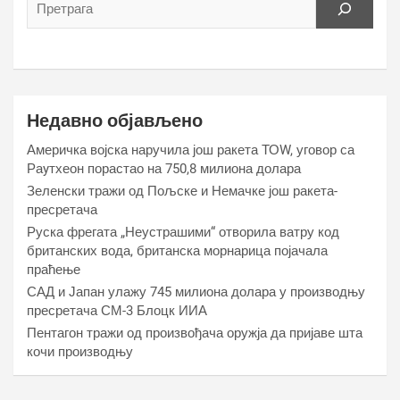
Недавно објављено
Америчка војска наручила још ракета ТОW, уговор са
Раyтхеон порастао на 750,8 милиона долара
Зеленски тражи од Пољске и Немачке још ракета-
пресретача
Руска фрегата „Неустрашими“ отворила ватру код
британских вода, британска морнарица појачала
праћење
САД и Јапан улажу 745 милиона долара у производњу
пресретача СМ-3 Блоцк ИИА
Пентагон тражи од произвођача оружја да пријаве шта
кочи производњу