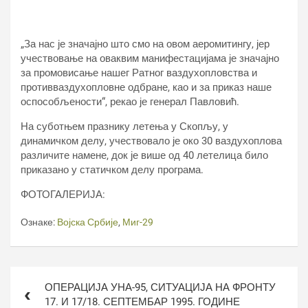
„За нас је значајно што смо на овом аеромитингу, јер
учествовање на оваквим манифестацијама је значајно
за промовисање нашег Ратног ваздухопловства и
противваздухопловне одбране, као и за приказ наше
оспособљености“, рекао је генерал Павловић.
На суботњем празнику летења у Скопљу, у
динамичком делу, учествовало је око 30 ваздухоплова
различите намене, док је више од 40 летелица било
приказано у статичком делу програма.
ФОТОГАЛЕРИЈА:
Ознаке:
Војска Србије
,
Миг-29
Кретање
ОПЕРАЦИЈА УНА-95, СИТУАЦИЈА НА ФРОНТУ
чланка
17. И 17/18. СЕПТЕМБАР 1995. ГОДИНЕ