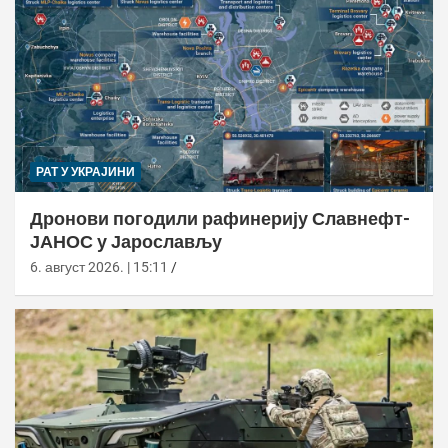
РАТ У УКРАЈИНИ
Дронови погодили рафинерију Славнефт-
ЈАНОС у Јарослављу
6. август 2026. | 15:11