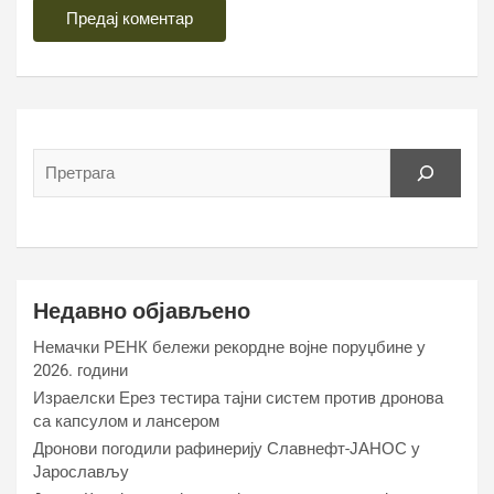
Недавно објављено
Немачки РЕНК бележи рекордне војне поруџбине у
2026. години
Израелски Ерез тестира тајни систем против дронова
са капсулом и лансером
Дронови погодили рафинерију Славнефт-ЈАНОС у
Јарослављу