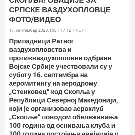
СКОПЉА! ОВАЦИЈЕ ЗА
СРПСКЕ ВАЗДУХОПЛОВЦЕ
ФОТО/ВИДЕО
17. септембар 2023. | 08:11
ТВ ФРОНТ
Припадници Ратног
ваздухопловства и
противваздухопловне одбране
Војске Србије учествовали су у
суботу 16. септембра на
аеромитингу на аеродрому
„Стенковец“ код Скопља у
Републици Северној Македонији,
који је организовао аероклуб
„Скопље“ поводом обележавања
100 година од оснивања клуба и
100 година постојања авијације у