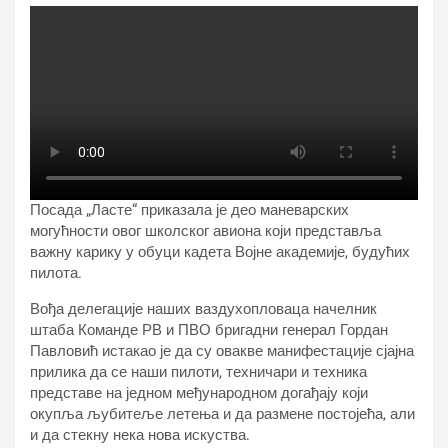
Посада „Ласте“ приказала је део маневарских
могућности овог школског авиона који представља
важну карику у обуци кадета Војне академије, будућих
пилота.
Вођа делегације наших ваздухопловаца начелник
штаба Команде РВ и ПВО бригадни генерал Гордан
Павловић истакао је да су овакве манифестације сјајна
прилика да се наши пилоти, техничари и техника
представе на једном међународном догађају који
окупља љубитеље летења и да размене постојећа, али
и да стекну нека нова искуства.