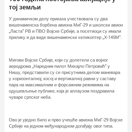
тој земљи
У динамичком делу приказа учествовала су два
вишенаменска борбена авиона МиГ-29 и школски авион
„Ласта“ РВ и ПВО Војске Србије, а посетиоци су имали
прилику и да виде вишенаменски хеликоптер „Х-145М“.
Мигови Војске Србије, који су долетели са војног
аеродрома „Наредник-пилот Михајло Петровић“ у
Нишу, представили су се присутнима делом маневара
у хоризонталној, косој и вертикалној равни у саставу
пара на максималним и форсажним режимима на
одушевљење публике, која је аплаузом поздравила
чуваре српског неба.
Ово је уједно било и прво учешће авиона МиГ-29 Војске
Србије на једном међународном догађају овог типа.