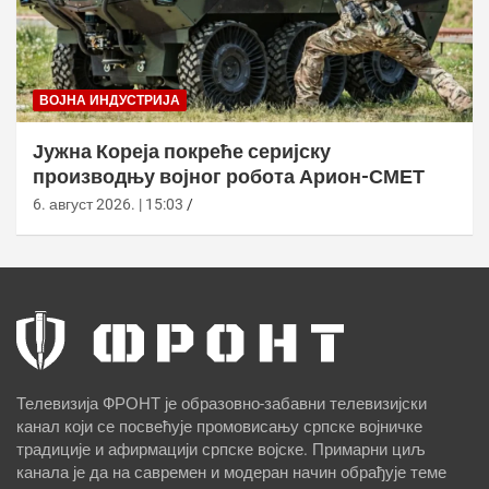
ВОЈНА ИНДУСТРИЈА
Јужна Кореја покреће серијску
производњу војног робота Арион-СМЕТ
6. август 2026. | 15:03
Телевизија ФРОНТ је образовно-забавни телевизијски
канал који се посвећује промовисању српске војничке
традиције и афирмацији српске војске. Примарни циљ
канала је да на савремен и модеран начин обрађује теме