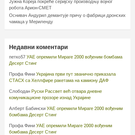
Јужна Кореја покреће серијску производњу војног
робота Арион-СМЕТ
Оснивач Андурил демантује причу о фабрици дронских
чамаца у Мериленду
Недавни коментари
петко57
УАЕ опремили Мираге 2000 вођеним бомбама
Десерт Стинг
Профа Фини
Украјина први пут званично приказала
СТАСХ са Хеллфире ракетама на камиону ДАФ
Слободан
Руски Рассвет већ отвара дневне
комуникационе прозоре изнад Украјине
Алберт Бабински
УАЕ опремили Мираге 2000 вођеним
бомбама Десерт Стинг
Профа Фини
УАЕ опремили Мираге 2000 вођеним
бомбама Десерт Стинг