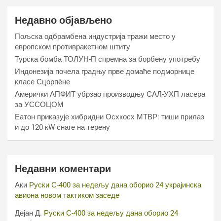
Недавно објављено
Пољска одбрамбена индустрија тражи место у
европском противракетном штиту
Турска бомба ТОЛУН-П спремна за борбену употребу
Индонезија почела градњу прве домаће подморнице
класе Сцорпèне
Амерички АПФИТ убрзао производњу САЛ-УХП ласера
за УССОЦОМ
Еатон приказује хибридни Осхкосх МТВР: тиши прилаз
и до 120 кW снаге на терену
Недавни коментари
Аки
Руски С-400 за недељу дана оборио 24 украјинска
авиона новом тактиком заседе
Дејан Д.
Руски С-400 за недељу дана оборио 24