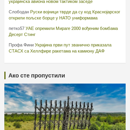
украјинска авиона новом тактиком заседе
Слободан
Руски војници тврде да су код Краснојарског
открили пољске борце у НАТО униформама
петко57
УАЕ опремили Мираге 2000 вођеним бомбама
Десерт Стинг
Профа Фини
Украјина први пут званично приказала
СТАСХ са Хеллфире ракетама на камиону ДАФ
Ако сте пропустили