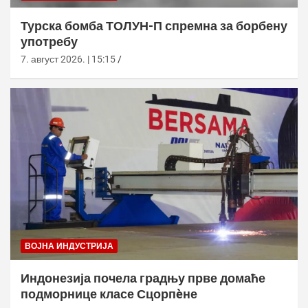
Турска бомба ТОЛУН-П спремна за борбену
употребу
7. август 2026. | 15:15
ВОЈНА ИНДУСТРИЈА
Индонезија почела градњу прве домаће
подморнице класе Сцорпèне