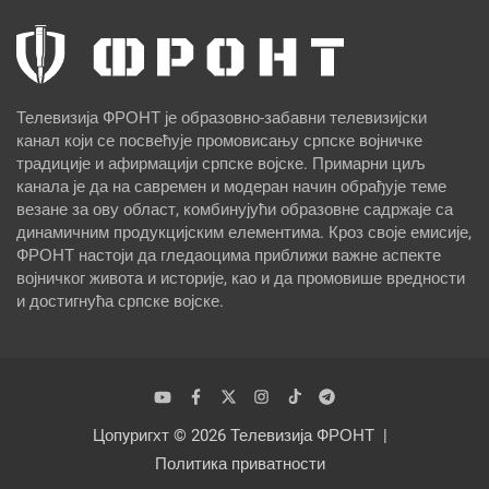
Телевизија ФРОНТ је образовно-забавни телевизијски
канал који се посвећује промовисању српске војничке
традиције и афирмацији српске војске. Примарни циљ
канала је да на савремен и модеран начин обрађује теме
везане за ову област, комбинујући образовне садржаје са
динамичним продукцијским елементима. Кроз своје емисије,
ФРОНТ настоји да гледаоцима приближи важне аспекте
војничког живота и историје, као и да промовише вредности
и достигнућа српске војске.
Цопyригхт © 2026
Телевизија ФРОНТ
Политика приватности