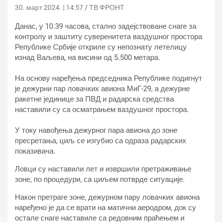
30. март 2024. | 14:57
ТВ ФРОНТ
Данас, у 10.39 часова, стално задејствоване снаге за
контролу и заштиту суверенитета ваздушног простора
Републике Србије откриле су непознату летелицу
изнад Ваљева, на висини од 5.500 метара.
На основу наређења председника Републике подигнут
је дежурни пар ловачких авиона МиГ-29, а дежурне
ракетне јединице за ПВД и радарска средства
наставили су са осматрањем ваздушног простора.
У току навођења дежурног пара авиона до зоне
пресретања, циљ се изгубио са одраза радарских
показивача.
Ловци су наставили лет и извршили претраживање
зоне, по процедури, са циљем потврде ситуације.
Након претраге зоне, дежурном пару ловачких авиона
наређено је да се врати на матични аеродром, док су
остале снаге наставиле са редовним праћењем и