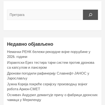
Недавно објављено
Немачки РЕНК бележи рекордне војне поруџбине у
2026. години
Израелски Ерез тестира тајни систем против дронова
са капсулом и лансером
Дронови погодили рафинерију Славнефт-ЈАНОС у
Јарослављу
Јужна Кореја покреће серијску производњу војног
робота Арион-СМЕТ
Оснивач Андурил демантује причу о фабрици дронских
чамаца у Мериленду