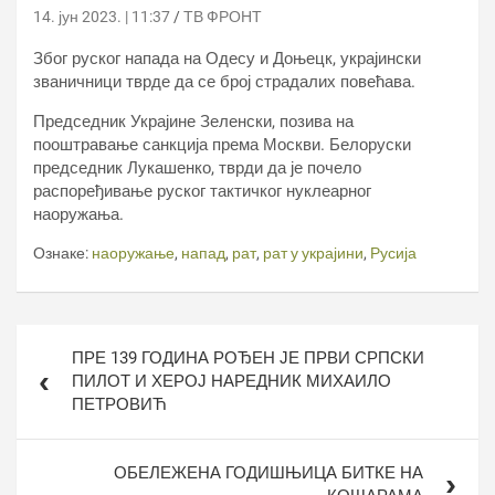
14. јун 2023. | 11:37
ТВ ФРОНТ
Због руског напада на Одесу и Доњецк, украјински
званичници тврде да се број страдалих повећава.
Председник Украјине Зеленски, позива на
пооштравање санкција према Москви. Белоруски
председник Лукашенко, тврди да је почело
распоређивање руског тактичког нуклеарног
наоружања.
Ознаке:
наоружање
,
напад
,
рат
,
рат у украјини
,
Русија
Кретање
ПРЕ 139 ГОДИНА РОЂЕН ЈЕ ПРВИ СРПСКИ
чланка
ПИЛОТ И ХЕРОЈ НАРЕДНИК МИХАИЛО
ПЕТРОВИЋ
ОБЕЛЕЖЕНА ГОДИШЊИЦА БИТКЕ НА