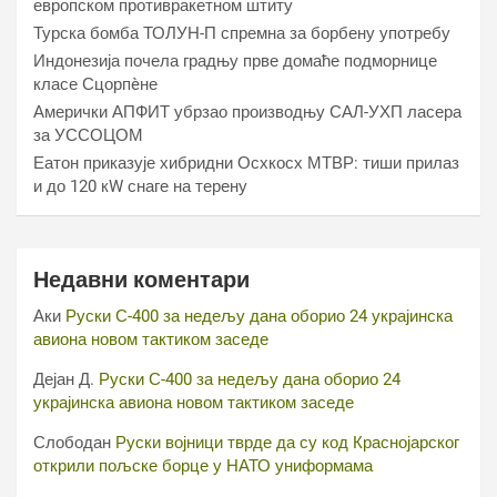
европском противракетном штиту
Турска бомба ТОЛУН-П спремна за борбену употребу
Индонезија почела градњу прве домаће подморнице
класе Сцорпèне
Амерички АПФИТ убрзао производњу САЛ-УХП ласера
за УССОЦОМ
Еатон приказује хибридни Осхкосх МТВР: тиши прилаз
и до 120 кW снаге на терену
Недавни коментари
Аки
Руски С-400 за недељу дана оборио 24 украјинска
авиона новом тактиком заседе
Дејан Д.
Руски С-400 за недељу дана оборио 24
украјинска авиона новом тактиком заседе
Слободан
Руски војници тврде да су код Краснојарског
открили пољске борце у НАТО униформама