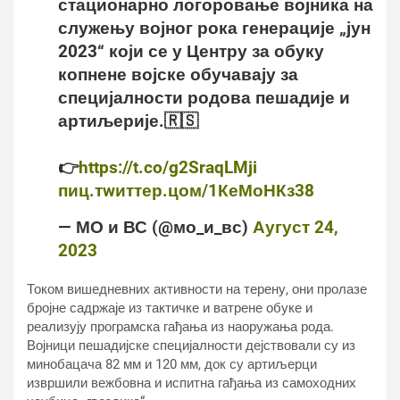
стационарно логоровање војника на
служењу војног рока генерације „јун
2023“ који се у Центру за обуку
копнене војске обучавају за
специјалности родова пешадије и
артиљерије.🇷🇸
👉
https://t.co/g2SraqLMji
пиц.тwиттер.цом/1КеМоНКз38
— МО и ВС (@мо_и_вс)
Аугуст 24,
2023
Током вишедневних активности на терену, они пролазе
бројне садржаје из тактичке и ватрене обуке и
реализују програмска гађања из наоружања рода.
Војници пешадијске специјалности дејствовали су из
минобацача 82 мм и 120 мм, док су артиљерци
извршили вежбовна и испитна гађања из самоходних