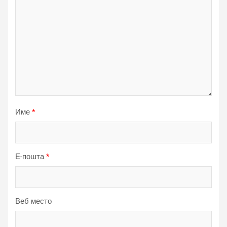
Име
*
Е-пошта
*
Веб место