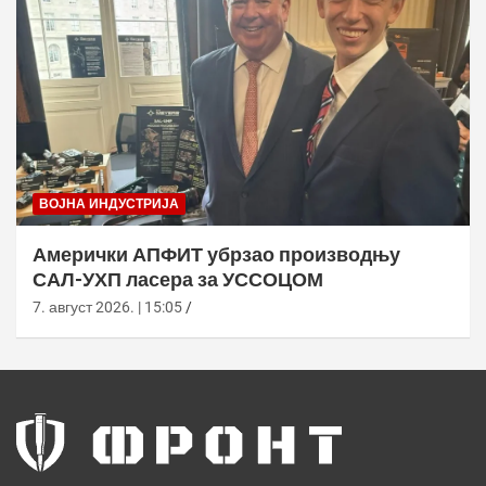
ВОЈНА ИНДУСТРИЈА
Амерички АПФИТ убрзао производњу
САЛ-УХП ласера за УССОЦОМ
7. август 2026. | 15:05