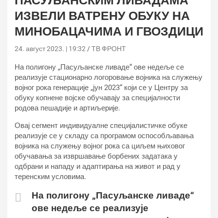
ПАСУЉАНСКИМ ЛИВАДАМА
ИЗВЕЛИ ВАТРЕНУ ОБУКУ НА
МИНОБАЦАЧИМА И ГВОЗДИЦИ
24. август 2023. | 19:32
ТВ ФРОНТ
На полигону „Пасуљанске ливаде“ ове недеље се
реализује стационарно логоровање војника на служењу
војног рока генерације „јун 2023“ који се у Центру за
обуку копнене војске обучавају за специјалности
родова пешадије и артиљерије.
Овај сегмент индивидуалне специјалистичке обуке
реализује се у складу са програмом оспособљавања
војника на служењу војног рока са циљем њиховог
обучавања за извршавање борбених задатака у
одбрани и нападу и адаптирања на живот и рад у
теренским условима.
На полигону „Пасуљанске ливаде“
ове недеље се реализује