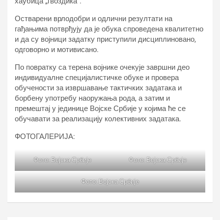
хаубица „гвоздика“.
Остварени врлодобри и одлични резултати на
гађањима потврђују да је обука спроведена квалитетно
и да су војници задатку приступили дисциплиновано,
одговорно и мотивисано.
По повратку са терена војнике очекује завршни део
индивидуалне специјалистичке обуке и провера
обучености за извршавање тактичких задатака и
борбену употребу наоружања рода, а затим и
премештај у јединице Војске Србије у којима ће се
обучавати за реализацију колективних задатака.
ФОТОГАЛЕРИЈА:
Фото: Војска Србије
Фото: Војска Србије
Фото: Војска Србије