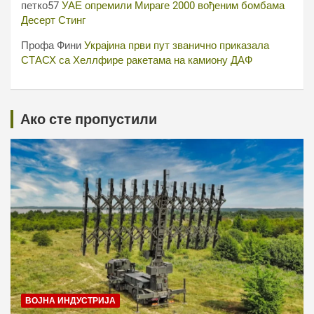
петко57
УАЕ опремили Мираге 2000 вођеним бомбама
Десерт Стинг
Профа Фини
Украјина први пут званично приказала
СТАСХ са Хеллфире ракетама на камиону ДАФ
Ако сте пропустили
ВОЈНА ИНДУСТРИЈА