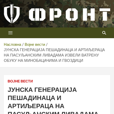
Скип
то
цонтент
Први војни канал у Србији
Телевизија ФРОНТ
Насловна
Војне вести
ЈУНСКА ГЕНЕРАЦИЈА ПЕШАДИНАЦА И АРТИЉЕРАЦА
НА ПАСУЉАНСКИМ ЛИВАДАМА ИЗВЕЛИ ВАТРЕНУ
ОБУКУ НА МИНОБАЦАЧИМА И ГВОЗДИЦИ
ВОЈНЕ ВЕСТИ
ЈУНСКА ГЕНЕРАЦИЈА
ПЕШАДИНАЦА И
АРТИЉЕРАЦА НА