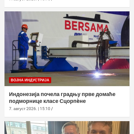
ВОЈНА ИНДУСТРИЈА
Индонезија почела градњу прве домаће
подморнице класе Сцорпèне
7. август 2026. | 15:10