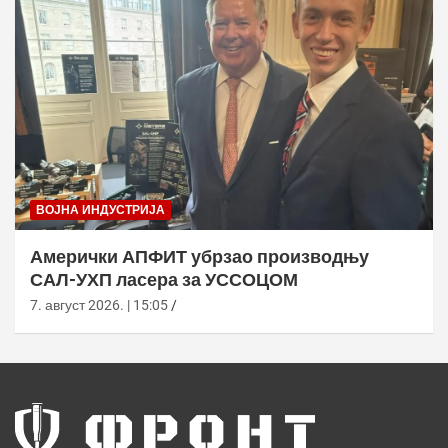
ВОЈНА ИНДУСТРИЈА
Амерички АПФИТ убрзао производњу
САЛ-УХП ласера за УССОЦОМ
7. август 2026. | 15:05