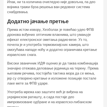
Ипак, ни та количина очигледно није довољна, па део
војника тражи брза решења ван редовног система
снабдевања.
Додатно јачање претње
Према истом извору, Хезболах је повећао удео ФПВ
дронова вођених оптичким влакнима, што умањује
ефекат електронског ометања радио-везе. Уз то,
почела је и употреба термовизијских камера, што
омогућава нападе ноћу и додатно ограничава кретање
израелских снага.
Високи званичник ИДФ оценио је да таква комбинација
значајно отежава деловање јединица на терену. Према
његовим речима, постојећа тактика мора да се мења,
јер су отворено кретање и изложене позиције постале
лаке мете за ФПВ ударе.
Употреба мрежа као заштите већ је виђена на
украјинском ратишту, а сада постаје део
импровизоване одбране и на израелско-либанском