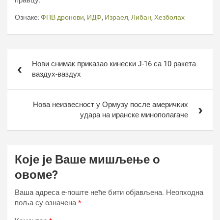
правцу.
Ознаке:
ФПВ дронови
,
ИДФ
,
Израел
,
Либан
,
Хезболах
Кретање
Нови снимак приказао кинески Ј-16 са 10 ракета
чланка
ваздух-ваздух
Нова неизвесност у Ормузу после америчких
удара на иранске минополагаче
Које је Ваше мишљење о
овоме?
Ваша адреса е-поште неће бити објављена.
Неопходна
поља су означена
*