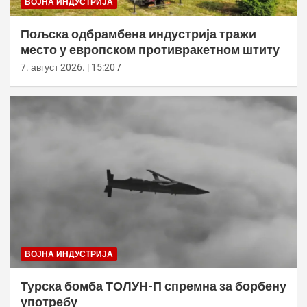
ВОЈНА ИНДУСТРИЈА
Пољска одбрамбена индустрија тражи
место у европском противракетном штиту
7. август 2026. | 15:20
ВОЈНА ИНДУСТРИЈА
Турска бомба ТОЛУН-П спремна за борбену
употребу