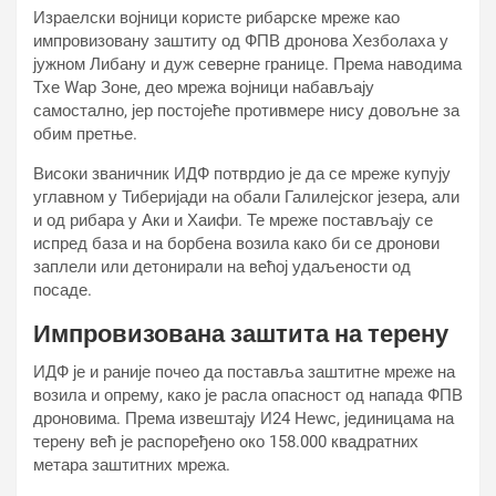
Израелски војници користе рибарске мреже као
импровизовану заштиту од ФПВ дронова Хезболаха у
јужном Либану и дуж северне границе. Према наводима
Тхе Wар Зоне, део мрежа војници набављају
самостално, јер постојеће противмере нису довољне за
обим претње.
Високи званичник ИДФ потврдио је да се мреже купују
углавном у Тиберијади на обали Галилејског језера, али
и од рибара у Аки и Хаифи. Те мреже постављају се
испред база и на борбена возила како би се дронови
заплели или детонирали на већој удаљености од
посаде.
Импровизована заштита на терену
ИДФ је и раније почео да поставља заштитне мреже на
возила и опрему, како је расла опасност од напада ФПВ
дроновима. Према извештају И24 Неwс, јединицама на
терену већ је распоређено око 158.000 квадратних
метара заштитних мрежа.