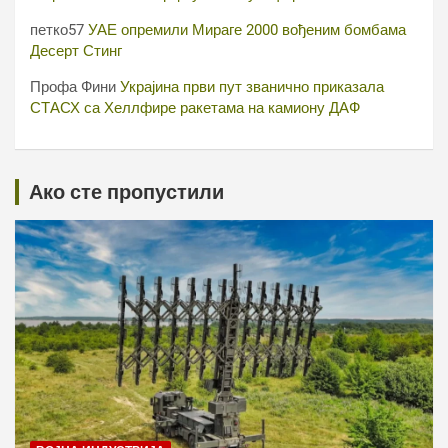
петко57
УАЕ опремили Мираге 2000 вођеним бомбама
Десерт Стинг
Профа Фини
Украјина први пут званично приказала
СТАСХ са Хеллфире ракетама на камиону ДАФ
Ако сте пропустили