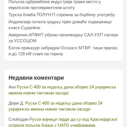
Пољска одбрамбена индустрија тражи место у
европском противракетном штиту
Турска бомба ТОЛУН-П спремна за борбену употребу
Индонезија почела градњу прве домаће подморнице
класе Сцорпèне
Амерички АПФИТ убрзао производњу САЛ-УХП ласера
за УССОЦОМ
Еатон приказује хибридни Осхкосх МТВР: тиши прилаз
и до 120 кW снаге на терену
Недавни коментари
Аки
Руски С-400 за недељу дана оборио 24 украјинска
авиона новом тактиком заседе
Дејан Д.
Руски С-400 за недељу дана оборио 24
украјинска авиона новом тактиком заседе
Слободан
Руски војници тврде да су код Краснојарског
открили пољске борце у НАТО униформама