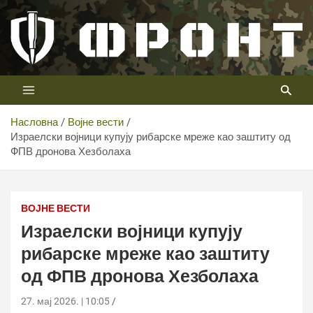
Скип
то
цонтент
Први војни канал у Србији
Телевизија ФРОНТ
Насловна
Војне вести
Израелски војници купују рибарске мреже као заштиту од
ФПВ дронова Хезболаха
Израелски војници купују рибарске мреже као заштиту
од ФПВ дронова Хезболаха
ВОЈНЕ ВЕСТИ
Израелски војници купују
рибарске мреже као заштиту
од ФПВ дронова Хезболаха
27. мај 2026. | 10:05