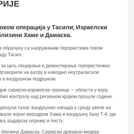
РИЈЕ
током операција у Тасили; Израелски
близини Хаме и Дамаска.
м обрачуну са наоружаним терористима током
аду Тасил.
ла за циљ лоцирање и демонтирање терористичких
 одговорили на ватру и наводно неутралисали
ко и ваздушном подршком.
уж сиријско-израелске границе — области у којој
губио контролу над регионом крајем прошле године.
кренула талас ваздушних напада у среду увече на
вале војни аеродром Хама и ваздушну базу Т-4, где
ва, радарску опрему и писту.
 близини Дамаска. Сиријски државни медији