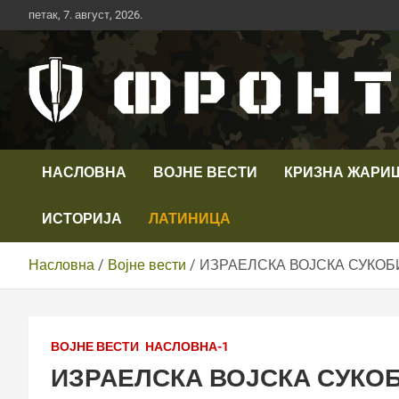
Скип
петак, 7. август, 2026.
то
цонтент
Први војни канал у Србији
Телевизија ФРОНТ
НАСЛОВНА
ВОЈНЕ ВЕСТИ
КРИЗНА ЖАРИ
ИСТОРИЈА
ЛАТИНИЦА
Насловна
Војне вести
ИЗРАЕЛСКА ВОЈСКА СУКОБ
ВОЈНЕ ВЕСТИ
НАСЛОВНА-1
ИЗРАЕЛСКА ВОЈСКА СУКО