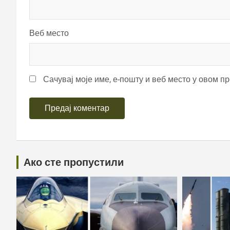
Веб место
Сачувај моје име, е-пошту и веб место у овом п
Ако сте пропустили