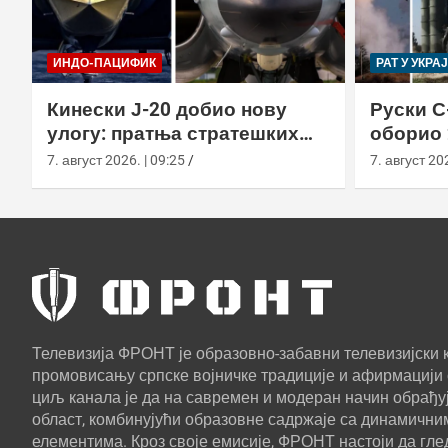
ИНДО-ПАЦИФИК
РАТ У УКРА
Кинески Ј-20 добио нову
Руски С
улогу: пратња стратешких
оборио 
бомбардера Х-6Н
новом т
7. август 2026. | 09:25
7. август 202
Телевизија ФРОНТ је образовно-забавни телевизијски к
промовисању српске војничке традиције и афирмацији 
циљ канала је да на савремен и модеран начин обрађуј
област, комбинујући образовне садржаје са динамични
елементима. Кроз своје емисије, ФРОНТ настоји да г