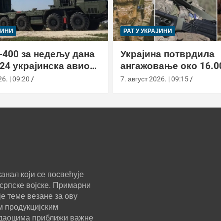
ЈИНИ
РАТ У УКРАЈИНИ
-400 за недељу дана
Украјина потврдила
24 украјинска авиона
ангажовање око 16.0
актиком заседе
страних бораца из 7
6. | 09:20
7. август 2026. | 09:15
анал који се посвећује
српске војске. Примарни
е теме везане за ову
м продукцијским
ледаоцима приближи важне