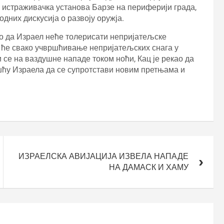
ла истраживачка установа Барзе на периферији града,
дних дискусија о развоју оружја.
ио да Израел неће толерисати непријатељске
а ће свако учвршћивање непријатељских снага у
 се на ваздушне нападе током ноћи, Кац је рекао да
ошћу Израела да се супротстави новим претњама и
ИЗРАЕЛСКА АВИЈАЦИЈА ИЗВЕЛА НАПАДЕ
НА ДАМАСК И ХАМУ