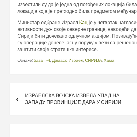
известили су да је једна од погођених локација би
локација која је претходно била предметом међунаро
Министар одбране Израел
Кац
је у четвртак наглас
активности дуж своје северне границе, наводећи д
Сирији бити дочекано одлучном акцијом. Позивајући
су операције донеле јасну поруку у вези са решен
заштити своје стратешке интересе.
Ознаке:
база Т-4
,
Дамаск
,
Израел
,
СИРИЈА
,
Хама
Кретање
чланка
ИЗРАЕЛСКА ВОЈСКА ИЗВЕЛА УПАД НА
ЗАПАДУ ПРОВИНЦИЈЕ ДАРА У СИРИЈИ