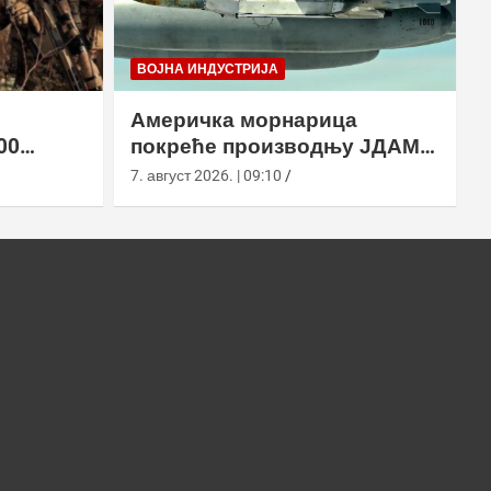
ВОЈНА ИНДУСТРИЈА
Америчка морнарица
00
покреће производњу ЈДАМ-
2 земље
ЛР за Супер Хорнет
7. август 2026. | 09:10