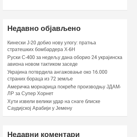
Недавно објављено
Кинески Ј-20 добио нову улогу: пратња
стратешких бомбардера Х-6Н
Руски С-400 за недељу дана оборио 24 украјинска
авиона новом тактиком заседе
Украјина потврдила ангажовање око 16.000
страних бораца из 72 земље
Америчка морнарица покреће производњу ЈДАМ-
ЛР за Супер Хорнет
Хути извели велики удар на снаге блиске
Саудијској Арабији у Јемену
Недавни коментари