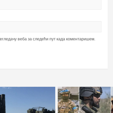
регледачу веба за следећи пут када коментаришем.