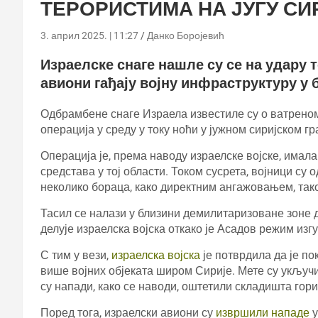
ТЕРОРИСТИМА НА ЈУГУ СИ
3. април 2025. | 11:27
Данко Боројевић
Израелске снаге нашле су се на удару 
авиони гађају војну инфраструктуру у 
Одбрамбене снаге Израела известиле су о ватрено
операција у среду у току ноћи у јужном сиријском гр
Операција је, према наводу израелске војске, има
средстава у тој области. Током сусрета, војници су
неколико бораца, како директним ангажовањем, та
Тасил се налази у близини демилитаризоване зоне д
делује израелска војска откако је Асадов режим из
С тим у вези,
израелска војска
је потврдила да је по
више војних објеката широм Сирије. Мете су укључи
су напади, како се наводи, оштетили складишта гори
Поред тога, израелски авиони су
извршили нападе
у