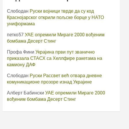
Слободан
Руски војници тврде да су код
Краснојарског открили пољске борце у НАТО
униформама
петко57
УАЕ опремили Мираге 2000 вођеним
бомбама Десерт Стинг
Профа Фини
Украјина први пут званично
приказала СТАСХ са Хеллфире ракетама на
камиону ДАФ
Слободан
Руски Рассвет већ отвара дневне
комуникационе прозоре изнад Украјине
Алберт Бабински
УАЕ опремили Мираге 2000
вођеним бомбама Десерт Стинг