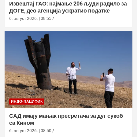
Извештај ГАО: најмање 206 људи радило за
ДОГЕ, део агенција ускратио податке
6. август 2026. | 08:55
ИНДО-ПАЦИФИК
САД имају мањак пресретача за дуг сукоб
са Кином
6. август 2026. | 08:50