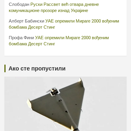
Слободан
Руски Рассвет већ отвара дневне
комуникационе прозоре изнад Украјине
Алберт Бабински
УАЕ опремили Мираге 2000 вођеним
бомбама Десерт Стинг
Профа Фини
УАЕ опремили Мираге 2000 вођеним
бомбама Десерт Стинг
Ако сте пропустили