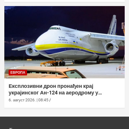
ЕВРОПА
Експлозивни дрон пронађен крај
украјинског Ан-124 на аеродрому у
Лајпцигу
6. август 2026. | 08:45