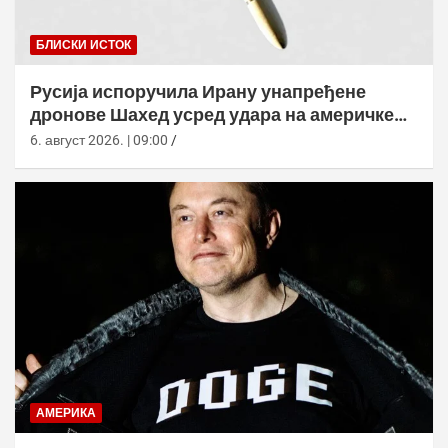
БЛИСКИ ИСТОК
Русија испоручила Ирану унапређене
дронове Шахед усред удара на америчке
базе
6. август 2026. | 09:00
АМЕРИКА