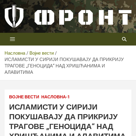
Скип
то
цонтент
Први војни канал у Србији
Телевизија ФРОНТ
Насловна
Војне вести
ИСЛАМИСТИ У СИРИЈИ ПОКУШАВАЈУ ДА ПРИКРИЈУ
ТРАГОВЕ „ГЕНОЦИДА“ НАД ХРИШЋАНИМА И
АЛАВИТИМА
ВОЈНЕ ВЕСТИ
НАСЛОВНА-1
ИСЛАМИСТИ У СИРИЈИ
ПОКУШАВАЈУ ДА ПРИКРИЈУ
ТРАГОВЕ „ГЕНОЦИДА“ НАД