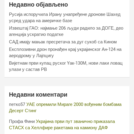
Недавно објављено
Русија испоручила Ирану унапређене дронове Шахед
усред удара на америчке базе
Извештај ГАО: најмање 206 људи радило за ДОГЕ, део
агенција ускратио податке
САД имају мањак пресретача за дуг сукоб са Кином
Експлозивни дрон пронађен крај украјинског Ан-124 на
аеродрому у Лајпцигу
Вијетнам први купац руског Yак-130М, нови лаки ловац
улази у састав РВ
Недавни коментари
петко57
УАЕ опремили Мираге 2000 вођеним бомбама
Десерт Стинг
Профа Фини
Украјина први пут званично приказала
СТАСХ са Хеллфире ракетама на камиону ДАФ