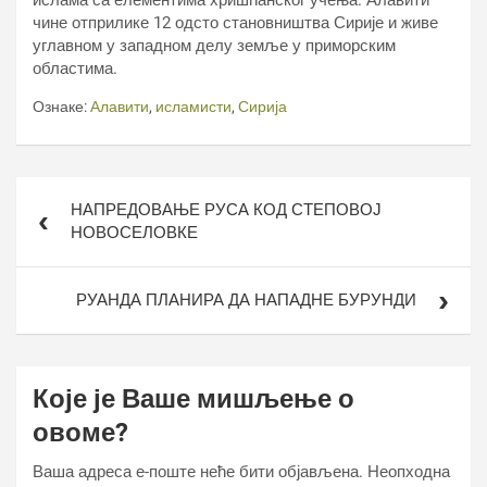
ислама са елементима хришћанског учења. Алавити
чине отприлике 12 одсто становништва Сирије и живе
углавном у западном делу земље у приморским
областима.
Ознаке:
Алавити
,
исламисти
,
Сирија
Кретање
НАПРЕДОВАЊЕ РУСА КОД СТЕПОВОЈ
чланка
НОВОСЕЛОВКЕ
РУАНДА ПЛАНИРА ДА НАПАДНЕ БУРУНДИ
Које је Ваше мишљење о
овоме?
Ваша адреса е-поште неће бити објављена.
Неопходна