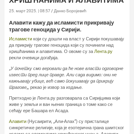
ХРИШЋАНИМА И АЛАВИТИМА
25. март 2025. | 08:57
Данко Боројевић
Алавити кажу да исламисти прикривају
трагове геноцида у Сирији.
Исламисти
који су дошли на власт у Сирији покушавају
да прикрију трагове геноцида који су починили над
хришћанима и алавитима. О овоме су за
Лента.ру
рекли очевици догађаја.
„
У почетку смо веровали да ће нове власти одговорне
извести пред лице правде. Али сада видимо: они не
кажњавају убице, већ само покушавају да прикрију
трагове
„, рекао је извор за издање.
Претходно је Лента.ру разговарала са Сиријцима који
живе у земљи и ван њених граница о томе како се
сећају ере Башара ел Асада.
Алавити
(Нусаирити, „Али-Алах“) су присталице
синкретичке религије, која је езотерична грана шиитског