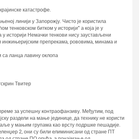
крајинске катастрофе.
рањеној линији у Запорожју. Чисто је користила
ћом тенковском битком у историји” а која је у
 у историји Немачки тенкови нису заустављени
м инжињеријским препрекама, рововима, минама и
и са ланца лавину оклопа
тскрин Твитер
опреме за успешну контраофанзиву. Међутим, под
јску раздели на мање јединице, да технику не користи
шаље у мањим групама као врсту подршке пешадије.
еленџер 2, они су били елиминисани од стране ПТ
нда од стране ПО оруђа, а понајмање од