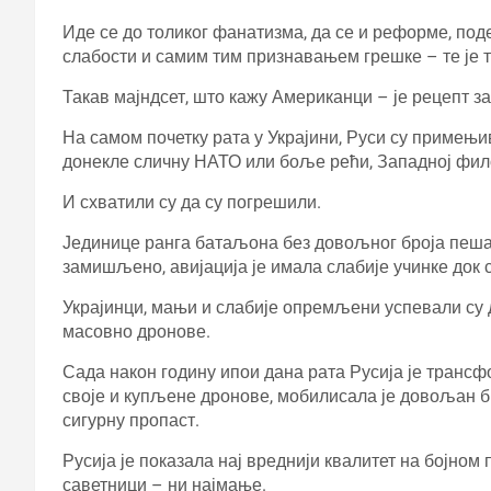
Иде се до толиког фанатизма, да се и реформе, по
слабости и самим тим признавањем грешке – те је 
Такав мајндсет, што кажу Американци – је рецепт за
На самом почетку рата у Украјини, Руси су примењив
донекле сличну НАТО или боље рећи, Западној фил
И схватили су да су погрешили.
Јединице ранга батаљона без довољног броја пеша
замишљено, авијација је имала слабије учинке док с
Украјинци, мањи и слабије опремљени успевали су да
масовно дронове.
Сада након годину ипои дана рата Русија је трансф
своје и купљене дронове, мобилисала је довољан б
сигурну пропаст.
Русија је показала нај вреднији квалитет на бојно
саветници – ни најмање.