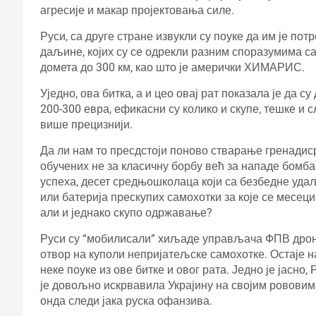
агресије и макар пројектовања силе.
Руси, са друге стране извукли су поуке да им је пот
даљине, којих су се одрекли разним споразумима са
домета до 300 км, као што је амерички ХИМАРИС.
Уједно, ова битка, а и цео овај рат показала је да 
200-300 евра, ефикасни су колико и скупе, тешке и 
више прецизнији.
Да ли нам то пресдстоји поново стварање гренадиср
обучених не за класичну борбу већ за нападе бомб
успеха, десет средњошколаца који са безбедне уд
или батерија прескупих самохотки за које се месец
али и једнако скупо одржавање?
Руси су “мобилисали” хиљаде управљача ФПВ дронов
отвор на куполи непријатељске самохотке. Остаје н
неке поуке из ове битке и овог рата. Једно је јасно
је довољно искрвавила Украјину на својим рововима
онда следи јака руска офанзива.