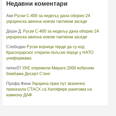
Недавни коментари
Аки
Руски С-400 за недељу дана оборио 24
украјинска авиона новом тактиком заседе
Дејан Д.
Руски С-400 за недељу дана оборио 24
украјинска авиона новом тактиком заседе
Слободан
Руски војници тврде да су код
Краснојарског открили пољске борце у НАТО
униформама
петко57
УАЕ опремили Мираге 2000 вођеним
бомбама Десерт Стинг
Профа Фини
Украјина први пут званично
приказала СТАСХ са Хеллфире ракетама на
камиону ДАФ