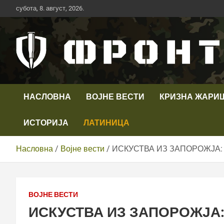
Скип
субота, 8. август, 2026.
то
цонтент
Први војни канал у Србији
Телевизија ФРОНТ
НАСЛОВНА
ВОЈНЕ ВЕСТИ
КРИЗНА ЖАРИ
ИСТОРИЈА
ЛАТИНИЦА
Насловна
Војне вести
ИСКУСТВА ИЗ ЗАПОРОЖЈА:
ВОЈНЕ ВЕСТИ
ИСКУСТВА ИЗ ЗАПОРОЖЈА: