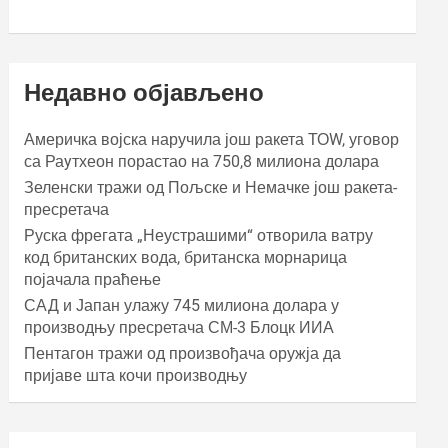
Недавно објављено
Америчка војска наручила још ракета ТОW, уговор
са Раyтхеон порастао на 750,8 милиона долара
Зеленски тражи од Пољске и Немачке још ракета-
пресретача
Руска фрегата „Неустрашими“ отворила ватру
код британских вода, британска морнарица
појачала праћење
САД и Јапан улажу 745 милиона долара у
производњу пресретача СМ-3 Блоцк ИИА
Пентагон тражи од произвођача оружја да
пријаве шта кочи производњу