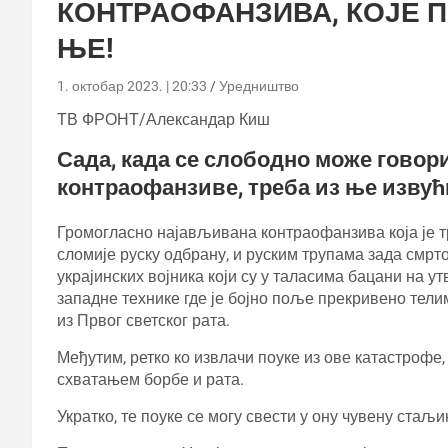
КОНТРАОФАНЗИВА, КОЈЕ 
ЊЕ!
1. октобар 2023. | 20:33
Уредништво
ТВ ФРОНТ/Александар Киш
Сада, када се слободно може говор
контраофанзиве, треба из ње извући
Громогласно најављивана контраофанзива која је тр
сломије руску одбрану, и руским трупама зада смр
украјинских војника који су у таласима бацани на у
западне технике где је бојно поље прекривено тели
из Првог светског рата.
Међутим, ретко ко извлачи поуке из ове катастрофе,
схватањем борбе и рата.
Укратко, те поуке се могу свести у ону чувену стаљи