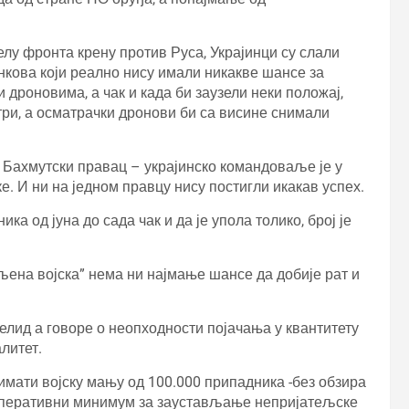
елу фронта крену против Руса, Украјинци су слали
тенкова који реално нису имали никакве шансе за
 дроновима, а чак и када би заузели неки положај,
атри, а осматрачки дронови би са висине снимали
 Бахмутски правац – украјинско командоваље је у
е. И ни на једном правцу нису постигли икакав успех.
ика од јуна до сада чак и да је упола толико, број је
љена војска” нема ни најмање шансе да добије рат и
челид а говоре о неопходности појачања у квантитету
литет.
имати војску мању од 100.000 припадника -без обзира
и оперативни минимум за заустављање непријатељске