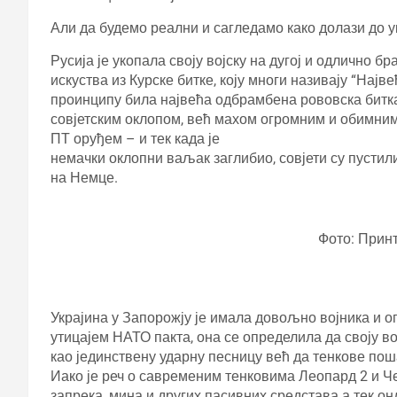
Али да будемо реални и сагледамо како долази до у
Русија је укопала своју војску на дугој и одлично б
искуства из Курске битке, коју многи називају “Најве
проинципу била највећа одбрамбена рововска битка
совјетским оклопом, већ махом огромним и обимни
ПТ оруђем – и тек када је
немачки оклопни ваљак заглибио, совјети су пустил
на Немце.
Фото: Прин
Украјина у Запорожју је имала довољно војника и 
утицајем НАТО пакта, она се определила да своју во
као јединствену ударну песницу већ да тенкове по
Иако је реч о савременим тенковима Леопард 2 и Ч
запрека, мина и других пасивних средстава а тек о