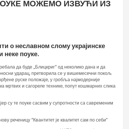
ПОУКЕ МОЖЕМО ИЗВУЋИ ИЗ
ити о неславном слому украјинске
 неке поуке.
ебала да буде „Блицкриг“ од неколико дана и да
тоносни ударац, претворила се у вишемесечни покољ
тврђене руске положаје, у гробља најмодерније
ма мртвих и сагореле технике, попут кошмарних слика
 јер су те поуке сасвим у супротности са савременим
нову реченицу “Квантитет је квалитет сам по себи”