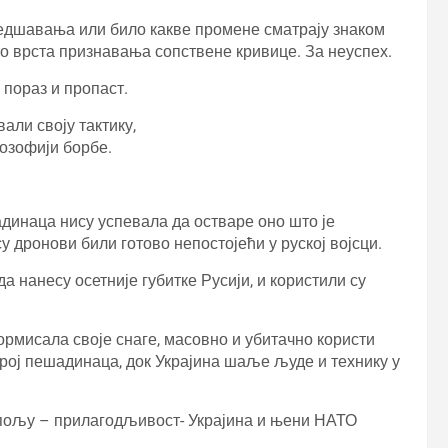
дедшавања или било какве промене сматрају знаком
то врста признавања сопствене кривице. За неуспех.
 пораз и пропаст.
али своју тактику,
озофији борбе.
динаца нису успевала да остваре оно што је
у дронови били готово непостојећи у руској војсци.
 нанесу осетније губитке Русији, и користили су
ормисала своје снаге, масовно и убитачно користи
рој пешадинаца, док Украјина шаље људе и технику у
м пољу – прилагодљивост- Украјина и њени НАТО