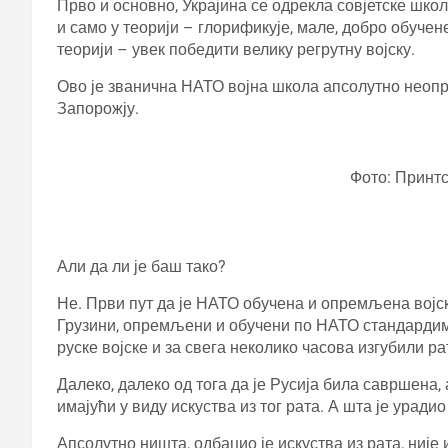
Прво и основно, Украјина се одрекла совјетске шко
и само у теорији – глорификује, мале, добро обучен
теорији – увек победити велику регрутну војску.
Ово је званична НАТО војна школа апсолутно неопр
Запорожју.
Фото: Принт
Али да ли је баш тако?
Не. Први пут да је НАТО обучена и опремљена војска
Грузини, опремљени и обучени по НАТО стандардим
руске војске и за свега неколико часова изгубили ра
Далеко, далеко од тога да је Русија била савршена,
имајући у виду искуства из тог рата. А шта је уради
Апсолутно ништа, одбацио је искуства из рата, није 