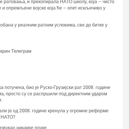
ле ратовања, и прекопирала НАТО школу, која – чисто
е и опремљене војске која ће – опет искљичиво у
обана у реалним ратним условима, све до битке у
скрин Телеграм
 потучена, био је Руско-Грузијски рат 2008. године
а, просто су се распршили под директним ударом
т.
 али је од 2008. године кренула у огромне реформе
о НАТО?
извукао никакве поуке,