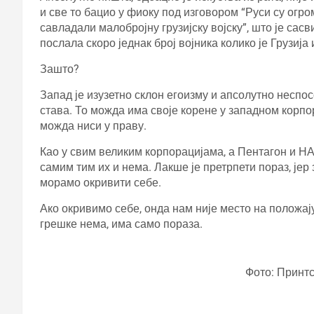
и све то бацио у фиоку под изговором “Руси су огр
савладали малобројну грузијску војску”, што је сасв
послала скоро једнак број војника колико је Грузија
Зашто?
Запад је изузетно склон егоизму и апсолутно несп
става. То можда има своје корене у западном корпор
можда ниси у праву.
Као у свим великим корпорацијама, а Пентагон и НА
самим тим их и нема. Лакше је претрпети пораз, јер 
морамо окривити себе.
Ако окривимо себе, онда нам није место на положај
грешке нема, има само пораза.
Фото: Принт