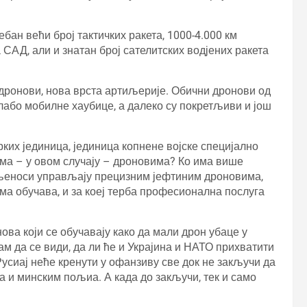
ребан већи број тактичких ракета, 1000-4.000 км
 САД, али и знатан број сателитских водјених ракета
су дронови, нова врста артиљерије. Обични дронови од
слабо мобилне хаубице, а далеко су покретљиви и још
ких јединица, јединица копнене војске специјално
ама – у овом случају – дроновима? Ко има више
аљеноси управљају прецизним јефтиним дроновима,
има обучава, и за коеј терба професионална послуга
а који се обучавају како да мали дрон убаце у
ам да се види, да ли ће и Украјина и НАТО прихватити
, Русиај неће кренути у офанзиву све док не закључи да
 и минским пољиа. А када до закључи, тек и само