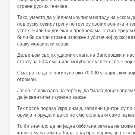
стране руских тенкова.
Тако, уместо да у једном крупном нападу на уском д
под руску секиру групу по групоу својих војника и 
успех. Били би дочекани препрекама, артиљеријом и
били би са три стране изложени убитачној руској в
сваку украјински корак.
Дељењем својих ударних снага на Запорошки и нас
старту за 50% смањило могућност успеха своје војск
Сматра се да је погинуло око 70.000 украјинских војн
огроман.
Јасно се доказало на терену, да “мала добро опрем
да је квантитет изузетно важан.
Тек после пораза Украјинаца, западни центри су по
оружја и орудја и да се не сме ослањати само на ква
То би значило да ни једна озбиљна земља не може 
колико мала земља била, овај број војника је нек