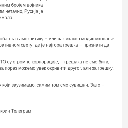
омним бројем војника
им нетачно, Русија је
 имала.
особан за самокритику – или чак икакво модификовање
ативном свету где је најгора грешка – признати да
ТО су огромне корпорације, – грешака не сме бити,
за пораз можемо увек окривити другог, али за грешку,
у који заузимамо, самим том смо сувишни. Зато –
скрин Телеграм