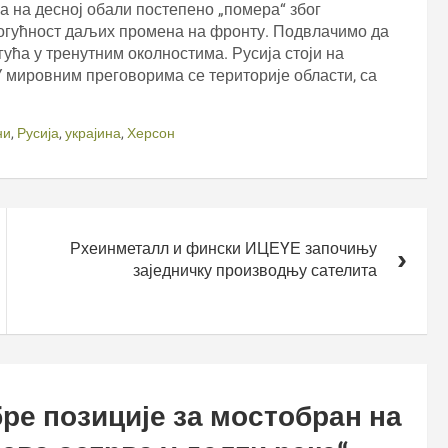
а на десној обали постепено „помера“ због
 могућност даљих промена на фронту. Подвлачимо да
ћа у тренутним околностима. Русија стоји на
 У мировним преговорима се територије области, са
ни
,
Русија
,
украјина
,
Херсон
Рхеинметалл и фински ИЦЕYЕ започињу
заједничку производњу сателита
ре позиције за мостобран на