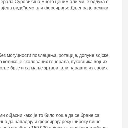
енерала Суровикина много ценим али ми је одлука о
крајева видећемо али форсирање Дњепра је велики
 без могуцности повлацења, ротације, допуне војске,
до колико је сколованих генерала, пуковника војних
боље брзе и са мање зртава. али наравно из својих
и објасни како је то било лоше да се бране са
чно да нападају и форсирају реку широку више
њаче изгубили 150 000 војника а сада кад треба да