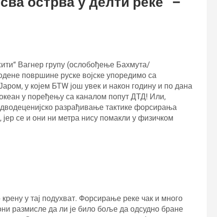
сва острва у делти реке“ –
жити“ Вагнер групу (ослобођење Бахмута/
водене површине руске војске упоредимо са
ром, у којем БТW још увек и након годину и по дана
е океан у поређењу са каналом попут ДТД! Или,
ју дводеценијско разрађивање тактике форсирања
а, јер се и они ни метра нису помакли у физичком
крену у тај подухват. Форсирање реке чак и много
они размисле да ли је било боље да одсудно бране