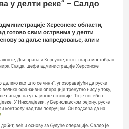
ва у делти реке“ – Салдо
администрације Херсонске области,
ад готово свим острвима у делти
основу за даље напредовање, али и
Каховке, Дњепрана и Корсунке, што ствара мостобран
имира Салда, шефа администрације Херсонске
 далеко као што се чини“, упозоравајући да руске
ко велике офанзивне операције тренутно нису у току,
е нападе на украјинске позиције. То је посебно
евке. У Николајевки, у Бериславском рејону, руске
ћи контролу над тим подручјем. Он подсећа да на
!
добит, већ и основу за будуће операције. Салдо је