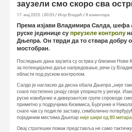
заузели смо скоро сва остр
17. мај 2025. | 00:03
Игор Владић
8 коментара
Према изјави Владимира Салда, шефа 
руске јединице су
преузеле контролу
н
Дњепра. Он тврди да то ствара добру 
мостобран.
Последњих дана заузета су острва у близини Нове 
за потенцијално даље напредовање, речи су Влад
области под руском контролом.
Салдо је нагласио да десна обала Дњепра „није тако
снаге постепено јачају своје упориште у регији. Иа
руске извиђачке и диверзантске групе спроводе смел
приметно у подручјима Кизимиса, Бургунке и Николај
снаге чак су подигле заставу, симболично потврђују
појединим местима Дњепар
није шири од 80 метара
Овај стратешки помак представља не само тактичку 