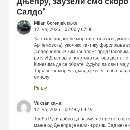
Дњепру, заузели смо скоро 
Салдо
”
Milan Gorenjak
каже:
17. мај 2025. | 07:00 у 07:00
За такав подвиг ће морати позвати и „умно
Артјемовска), уколико тактику форсирања 
„севернодоњечким каналом“ пред Часовим Ја
ратују! Дњепар, а поготово његова делта, ј
Кинезима да се обрате, будући да ови има
Тајванског мореуза, мада је и ту слаба вајд
смислу!
Реплy
Vuksan
каже:
17. мај 2025. | 09:49 у 09:49
Треба Руси добро да размисле пре него што 
мање од Дњепра је велики ризик. Сад нека 