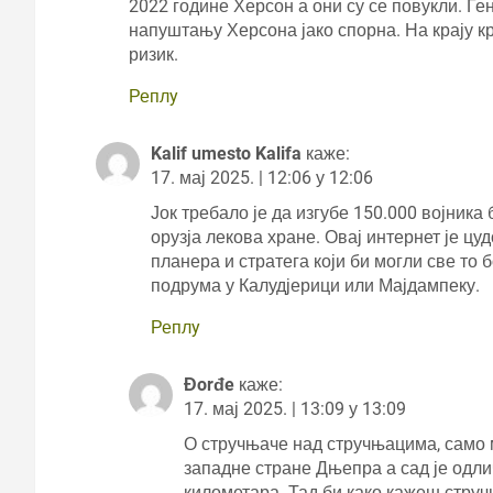
2022 године Херсон а они су се повукли. Г
напуштању Херсона јако спорна. На крају 
ризик.
Реплy
Kalif umesto Kalifa
каже:
17. мај 2025. | 12:06 у 12:06
Јок требало је да изгубе 150.000 војника
орузја лекова хране. Овај интернет је цу
планера и стратега који би могли све то 
подрума у Калудјерици или Мајдампеку.
Реплy
Đorđe
каже:
17. мај 2025. | 13:09 у 13:09
О стручњаче над стручњацима, само м
западне стране Дњепра а сад је одли
километара. Тад би како кажеш струч