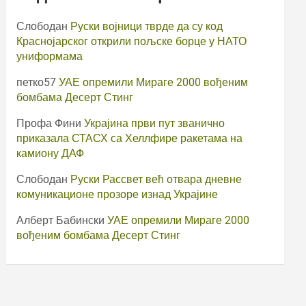
Слободан
Руски војници тврде да су код
Краснојарског открили пољске борце у НАТО
униформама
петко57
УАЕ опремили Мираге 2000 вођеним
бомбама Десерт Стинг
Профа Фини
Украјина први пут званично
приказала СТАСХ са Хеллфире ракетама на
камиону ДАФ
Слободан
Руски Рассвет већ отвара дневне
комуникационе прозоре изнад Украјине
Алберт Бабински
УАЕ опремили Мираге 2000
вођеним бомбама Десерт Стинг