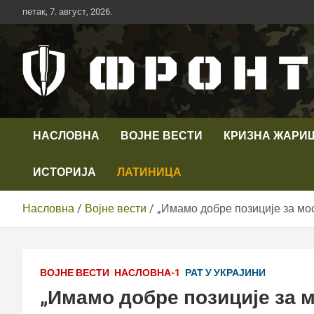
Скип
петак, 7. август, 2026.
то
цонтент
Први војни канал у Србији
Телевизија ФРОНТ
НАСЛОВНА
ВОЈНЕ ВЕСТИ
КРИЗНА ЖАРИ
ИСТОРИЈА
ЛАТИНИЦА
Насловна
Војне вести
„Имамо добре позиције за мос
ВОЈНЕ ВЕСТИ
НАСЛОВНА-1
РАТ У УКРАЈИНИ
„Имамо добре позиције за 