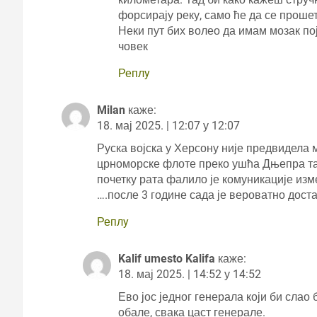
форсирају реку, само ће да се прошет
Неки пут бих волео да имам мозак по
човек
Реплy
Milan
каже:
18. мај 2025. | 12:07 у 12:07
Руска војска у Херсону није предвидела
црноморске флоте преко ушћа Дњепра та
почетку рата фалило је комуникације изм
….после 3 године сада је вероватно дост
Реплy
Kalif umesto Kalifa
каже:
18. мај 2025. | 14:52 у 14:52
Ево јос једног генерала који би слао
обале, свака цаст генерале.