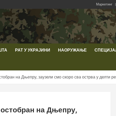
Маркетинг
ШТА
РАТ У УКРАЈИНИ
НАОРУЖАЊЕ
СПЕЦИЈА
тобран на Дњепру, заузели смо скоро сва острва у делти р
мостобран на Дњепру,