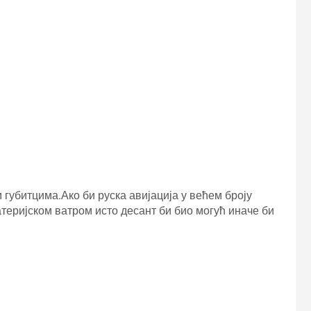
 губитцима.Ако би руска авијација у већем броју
атеријском ватром исто десант би био могућ иначе би