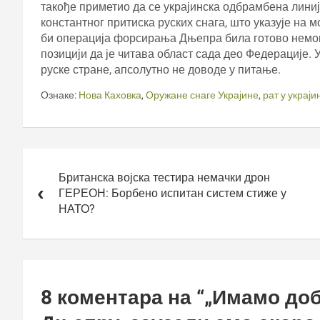
такође приметио да се украјинска одбрамбена линиј
константног притиска руских снага, што указује на
би операција форсирања Дњепра била готово немогу
позицији да је читава област сада део Федерације.
руске стране, апсолутно не доводе у питање.
Ознаке:
Нова Каховка
,
Оружане снаге Украјине
,
рат у украји
Кретање
чланка
Британска војска тестира немачки дрон
ГЕРЕОН: Борбено испитан систем стиже у
НАТО?
8 коментара на “
„Имамо доб