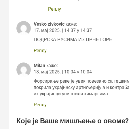
Реплy
Vesko zivkovic
каже:
17. мај 2025. | 14:37 у 14:37
ПОДРСКА РУСИМА ИЗ ЦРНЕ ГОРЕ
Реплy
Milan
каже:
18. мај 2025. | 10:04 у 10:04
Форсирање реке је увек повезано са тешким
покрила украјинску артиљерију а и контраб
их украјинци уништили химарсима …
Реплy
Које је Ваше мишљење о овоме?