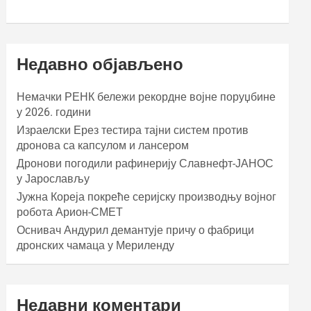
Недавно објављено
Немачки РЕНК бележи рекордне војне поруџбине
у 2026. години
Израелски Ерез тестира тајни систем против
дронова са капсулом и лансером
Дронови погодили рафинерију Славнефт-ЈАНОС
у Јарослављу
Јужна Кореја покреће серијску производњу војног
робота Арион-СМЕТ
Оснивач Андурил демантује причу о фабрици
дронских чамаца у Мериленду
Недавни коментари