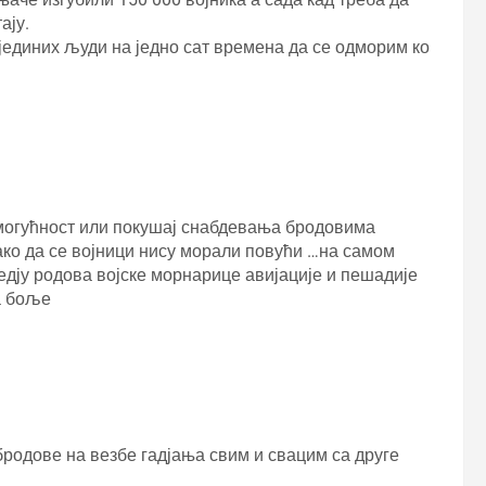
ају.
јединих људи на једно сат времена да се одморим ко
 могућност или покушај снабдевања бродовима
ко да се војници нису морали повући …на самом
едју родова војске морнарице авијације и пешадије
а боље
 бродове на везбе гадјања свим и свацим са друге