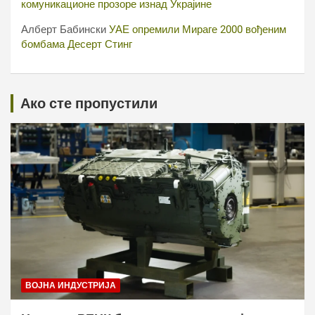
комуникационе прозоре изнад Украјине
Алберт Бабински
УАЕ опремили Мираге 2000 вођеним
бомбама Десерт Стинг
Ако сте пропустили
ВОЈНА ИНДУСТРИЈА