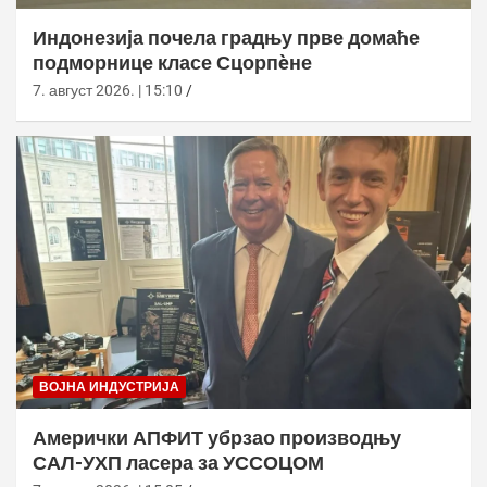
Индонезија почела градњу прве домаће
подморнице класе Сцорпèне
7. август 2026. | 15:10
ВОЈНА ИНДУСТРИЈА
Амерички АПФИТ убрзао производњу
САЛ-УХП ласера за УССОЦОМ