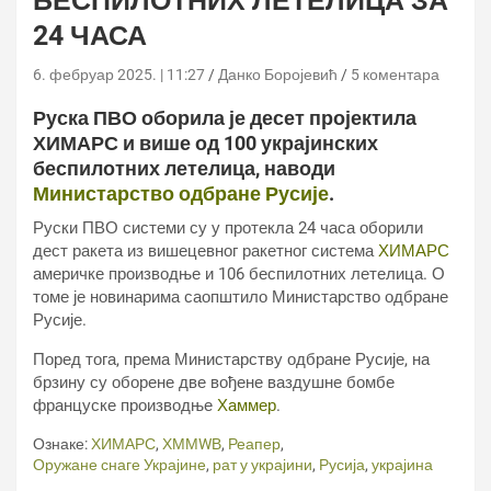
БЕСПИЛОТНИХ ЛЕТЕЛИЦА ЗА
24 ЧАСА
6. фебруар 2025. | 11:27
Данко Боројевић
5 коментара
Руска ПВО оборила је десет пројектила
ХИМАРС и више од 100 украјинских
беспилотних летелица, наводи
Министарство одбране Русије
.
Руски ПВО системи су у протекла 24 часа оборили
дест ракета из вишецевног ракетног система
ХИМАРС
америчке производње и 106 беспилотних летелица. О
томе је новинарима саопштило Министарство одбране
Русије.
Поред тога, према Министарству одбране Русије, на
брзину су оборене две вођене ваздушне бомбе
француске производње
Хаммер
.
Ознаке:
ХИМАРС
,
ХММWВ
,
Реапер
,
Оружане снаге Украјине
,
рат у украјини
,
Русија
,
украјина