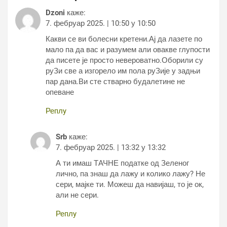
Dzoni
каже:
7. фебруар 2025. | 10:50 у 10:50
Какви се ви болесни кретени.Ај да лазете по
мало па да вас и разумем али овакве глупости
да писете је просто невероватно.Оборили су
руЗи све а изгорело им пола руЗије у задњи
пар дана.Ви сте стварно будалетине не
опеване
Реплy
Srb
каже:
7. фебруар 2025. | 13:32 у 13:32
А ти имаш ТАЧНЕ податке од Зеленог
лично, па знаш да лажу и колико лажу? Не
сери, мајке ти. Можеш да навијаш, то је ок,
али не сери.
Реплy