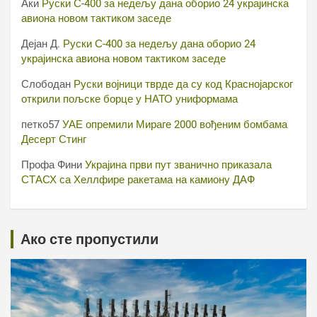
Аки
Руски С-400 за недељу дана оборио 24 украјинска
авиона новом тактиком заседе
Дејан Д.
Руски С-400 за недељу дана оборио 24
украјинска авиона новом тактиком заседе
Слободан
Руски војници тврде да су код Краснојарског
открили пољске борце у НАТО униформама
петко57
УАЕ опремили Мираге 2000 вођеним бомбама
Десерт Стинг
Профа Фини
Украјина први пут званично приказала
СТАСХ са Хеллфире ракетама на камиону ДАФ
Ако сте пропустили