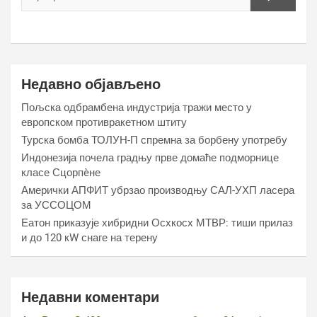
Недавно објављено
Пољска одбрамбена индустрија тражи место у
европском противракетном штиту
Турска бомба ТОЛУН-П спремна за борбену употребу
Индонезија почела градњу прве домаће подморнице
класе Сцорпèне
Амерички АПФИТ убрзао производњу САЛ-УХП ласера
за УССОЦОМ
Еатон приказује хибридни Осхкосх МТВР: тиши прилаз
и до 120 кW снаге на терену
Недавни коментари