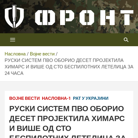
Скип
то
цонтент
Први војни канал у Србији
Телевизија ФРОНТ
Насловна
Војне вести
РУСКИ СИСТЕМ ПВО ОБОРИО ДЕСЕТ ПРОЈЕКТИЛА
ХИМАРС И ВИШЕ ОД СТО БЕСПИЛОТНИХ ЛЕТЕЛИЦА ЗА
24 ЧАСА
ВОЈНЕ ВЕСТИ
НАСЛОВНА-1
РАТ У УКРАЈИНИ
РУСКИ СИСТЕМ ПВО ОБОРИО
ДЕСЕТ ПРОЈЕКТИЛА ХИМАРС
И ВИШЕ ОД СТО