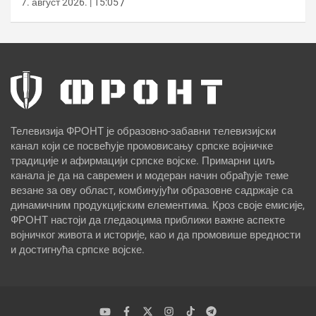
7. август 2026. | 15:05
Телевизија ФРОНТ је образовно-забавни телевизијски
канал који се посвећује промовисању српске војничке
традиције и афирмацији српске војске. Примарни циљ
канала је да на савремен и модеран начин обрађује теме
везане за ову област, комбинујући образовне садржаје са
динамичним продукцијским елементима. Кроз своје емисије,
ФРОНТ настоји да гледаоцима приближи важне аспекте
војничког живота и историје, као и да промовише вредности
и достигнућа српске војске.