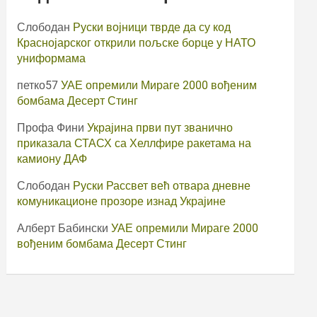
Слободан
Руски војници тврде да су код
Краснојарског открили пољске борце у НАТО
униформама
петко57
УАЕ опремили Мираге 2000 вођеним
бомбама Десерт Стинг
Профа Фини
Украјина први пут званично
приказала СТАСХ са Хеллфире ракетама на
камиону ДАФ
Слободан
Руски Рассвет већ отвара дневне
комуникационе прозоре изнад Украјине
Алберт Бабински
УАЕ опремили Мираге 2000
вођеним бомбама Десерт Стинг