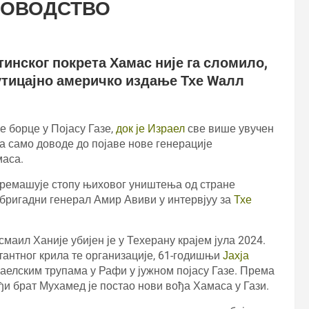
КОВОДСТВО
нског покрета Хамас није га сломило,
 утицајно америчко издање Тхе Wалл
е борце у Појасу Газе,
док је Израел
све више увучен
 само доводе до појаве нове генерације
аса.
премашује стопу њиховог уништења од стране
и бригадни генерал Амир Авиви у интервјуу за
Тхе
аил Ханије убијен је у Техерану крајем јула 2024.
антног крила те организације, 61-годишњи
Јахја
зраелским трупама у Рафи у јужном појасу Газе. Према
и брат Мухамед је постао нови вођа Хамаса у Гази.