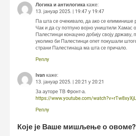
Логика и антилогика
каже:
13. јануар 2025. | 19:47 у 19:47
Па шта се очекивало, да ако се елиминише р
Чак и да су потпуно војно уништили Хамас 
Палестинци конацчно добију своју државу, па
уколико би Палестинци опет покушали штого
страни Палестинаца ма шта се причало.
Реплy
Ivan
каже:
13. јануар 2025. | 20:21 у 20:21
За ауторе ТВ Фронт-а.
https://www.youtube.com/watch?v=rTw8xyXj
Реплy
Које је Ваше мишљење о овоме?