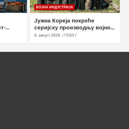
ВОЈНА ИНДУСТРИЈА
Јужна Кореја покреће
т-
серијску производњу војног
у
робота Арион-СМЕТ
6. август 2026. | 15:03