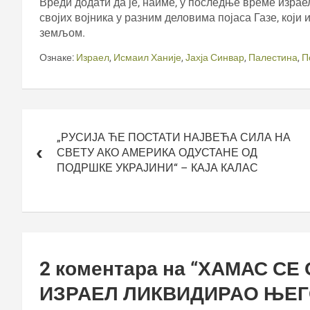
Вреди додати да је, наиме, у последње време израе
својих војника у разним деловима појаса Газе, који 
земљом.
Ознаке:
Израел
,
Исмаил Ханије
,
Јахја Синвар
,
Палестина
,
П
Кретање
чланка
„РУСИЈА ЋЕ ПОСТАТИ НАЈВЕЋА СИЛА НА
СВЕТУ АКО АМЕРИКА ОДУСТАНЕ ОД
ПОДРШКЕ УКРАЈИНИ“ – КАЈА КАЛАС
2 коментара на “
ХАМАС СЕ
ИЗРАЕЛ ЛИКВИДИРАО ЊЕ