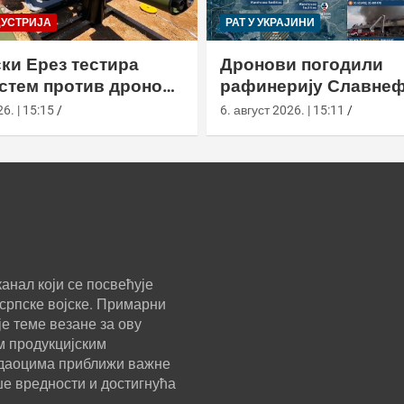
ДУСТРИЈА
РАТ У УКРАЈИНИ
ки Ерез тестира
Дронови погодили
истем против дронова
рафинерију Славнеф
улом и лансером
ЈАНОС у Јарослављ
6. | 15:15
6. август 2026. | 15:11
анал који се посвећује
српске војске. Примарни
е теме везане за ову
м продукцијским
ледаоцима приближи важне
ше вредности и достигнућа