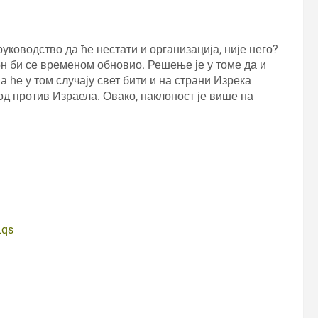
уководство да ће нестати и организација, није него?
он би се временом обновио. Решење је у томе да и
 ће у том случају свет бити и на страни Изрека
д против Израела. Овако, наклоност је више на
Lqs