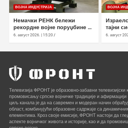
ВОЈНА ИНДУСТРИЈА
ВОЈНА ИН
Немачки РЕНК бележи
Израелс
рекордне војне поруџбине у
тајни с
2026. години
са капс
6. август 2026. | 15:20
6. август 202
Телевизија ФРОНТ је образовно-забавни телевизијски к
промовисању српске војничке традиције и афирмацији 
циљ канала је да на савремен и модеран начин обрађуј
област, комбинујући образовне садржаје са динамични
елементима. Кроз своје емисије, ФРОНТ настоји да г
аспекте војничког живота и историје, као и да промови
српске војске.