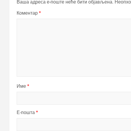
Ваша адреса е-поште неће бити објављена.
Неопхо
Коментар
*
Име
*
Е-пошта
*