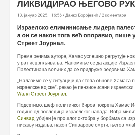
ЛИКВИДИРАО ЊЕГОВО РУ
13. јануар 2025. | 16:56
Данко Боројевић
2 коментара
Израелско елиминисање лидера палести
а он се након тога већ опоравио, пише
Стреет Јоурнал.
Према речима аутора, Хамас успешно регрутује нов
у рат исцрпљивања. Напомиње се да акције Израела
Палестинаца вољних да се придруже редовима Хам
„Налазимо се у ситуацији да стопа обнове Хамаса 
израелске војске“, рекао је пензионисани израелск
Wалл Стреет Јоурнал
.
Подсетимо, шеф политичког бироа покрета Хамас Исм
године од последица израелског напада. Вођа милит
Синвар
, убијен је прошлог октобра у борбама са и
писању издања, након Синварове смрти, његов млађ