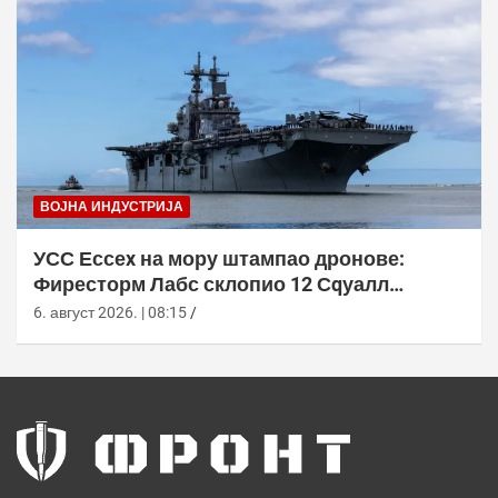
ВОЈНА ИНДУСТРИЈА
УСС Ессеx на мору штампао дронове:
Фиресторм Лабс склопио 12 Сqуалл
летелица без допуне са копна
6. август 2026. | 08:15