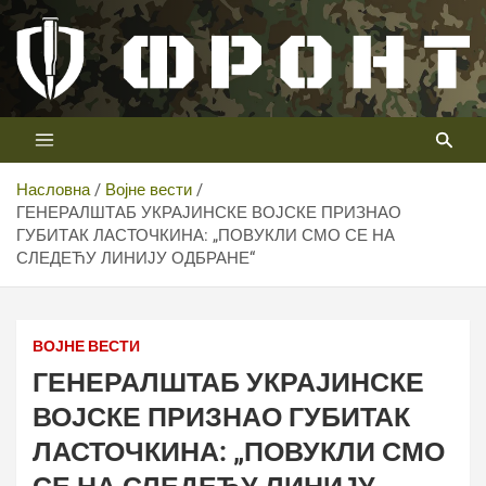
Скип
то
цонтент
Први војни канал у Србији
Телевизија ФРОНТ
Насловна
Војне вести
ГЕНЕРАЛШТАБ УКРАЈИНСКЕ ВОЈСКЕ ПРИЗНАО
ГУБИТАК ЛАСТОЧКИНА: „ПОВУКЛИ СМО СЕ НА
СЛЕДЕЋУ ЛИНИЈУ ОДБРАНЕ“
ВОЈНЕ ВЕСТИ
ГЕНЕРАЛШТАБ УКРАЈИНСКЕ
ВОЈСКЕ ПРИЗНАО ГУБИТАК
ЛАСТОЧКИНА: „ПОВУКЛИ СМО