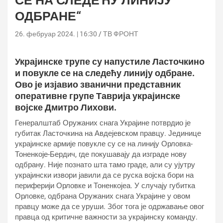
СЕ НА СЛЕДЕЋУ ЛИНИЈУ
ОДБРАНЕ“
26. фебруар 2024. | 16:30
ТВ ФРОНТ
Украјинске трупе су напустиле Ласточкино
и повукле се на следећу линију одбране.
Ово је изјавио званични представник
оперативне групе Таврија украјинске
војске Дмитро Лихови.
Генералштаб Оружаних снага Украјине потврдио је
губитак Ласточкина на Авдејевском правцу. Јединице
украјинске армије повукле су се на линију Орловка-
Тоненкоје-Бердич, где покушавају да изграде нову
одбрану. Није познато шта тамо граде, али су ујутру
украјински извори јавили да се руска војска бори на
периферији Орловке и Тоненкојеа. У случају губитка
Орловке, одбрана Оружаних снага Украјине у овом
правцу може да се уруши. Због тога је одржавање овог
правца од критичне важности за украјинску команду.