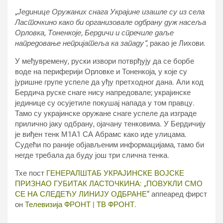
„
Јединице Оружаних снага Украјине изашле су из села
Ласточкино како би организовале одбрану дуж насеља
Орловка, Тоненкоје, Бердичи и спречиле даље
напредовање непријатеља ка западу“
, ракао је Лихови.
У међувремену, руски извори потврђују да се борбе
воде на периферији Орловке и Тоненкоја, у које су
јуришне групе успеле да уђу претходног дана. Али код
Бердича руске снаге нису напредовале; украјинске
јединице су осујетиле покушај напада у том правцу.
Тамо су украјинске оружане снаге успеле да изграде
прилично јаку одбрану, ојачану тенковима. У Бердичију
је виђен тенк М1А1 СА Абрамс како иде улицама.
Судећи по раније објављеним информацијама, тамо би
негде требала да буду још три слична тенка.
Тхе пост
ГЕНЕРАЛШТАБ УКРАЈИНСКЕ ВОЈСКЕ
ПРИЗНАО ГУБИТАК ЛАСТОЧКИНА: „ПОВУКЛИ СМО
СЕ НА СЛЕДЕЋУ ЛИНИЈУ ОДБРАНЕ“
аппеаред фирст
он
Телевизија ФРОНТ | ТВ ФРОНТ
.