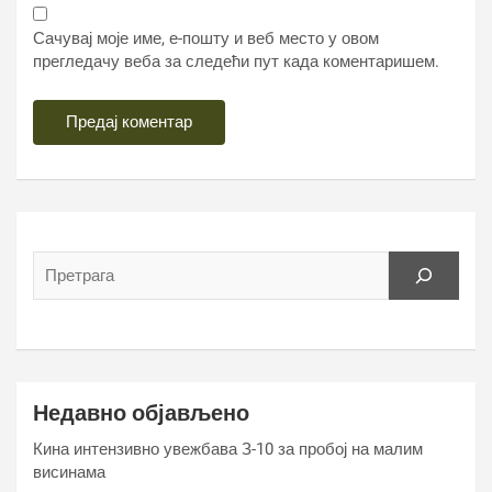
Сачувај моје име, е-пошту и веб место у овом
прегледачу веба за следећи пут када коментаришем.
Недавно објављено
Кина интензивно увежбава З-10 за пробој на малим
висинама