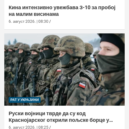
Кина интензивно увежбава З-10 за пробој
на малим висинама
6. август 2026. | 08:30
РАТ У УКРАЈИНИ
Руски војници тврде да су код
Краснојарског открили пољске борце у
НАТО униформама
6. август 2026. | 08:25