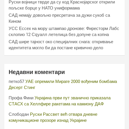
Руски војници тврде да су код Краснојарског открили
пољске борце у НАТО униформама
САД немају довољно пресретача за дужи сукоб са
Кином
УСС Ессеx на мору штампао дронове: Фиресторм Лабс
склопио 12 Сqуалл летелица без допуне са копна
САД шире тајност око специјалних снага: откривање
идентитета могло би да постане кривично дело
Недавни коментари
петко57
УАЕ опремили Мираге 2000 вођеним бомбама
Десерт Стинг
Профа Фини
Украјина први пут званично приказала
СТАСХ са Хеллфире ракетама на камиону ДАФ
Слободан
Руски Рассвет већ отвара дневне
комуникационе прозоре изнад Украјине