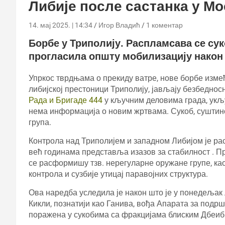
Либије после састанка у М
14. мај 2025. | 14:34
Игор Владић
1 коментар
Борбе у Триполију. Распламсава се су
прогласила општу мобилизацију након
Упркос тврдњама о прекиду ватре, нове борбе изме
либијској престоници Триполију, јављају безбеднос
Рада и Бригаде 444
у кључним деловима града, укљу
нема информација о новим жртвама. Сукоб, суштинс
група.
Контрола над Триполијем и западном Либијом је р
већ годинама представља изазов за стабилност . П
се расформишу тзв. нерегуларне оружане групе, ка
контрола и сузбије утицај паравојних структура.
Ова наредба уследила је након што је у понедељак
Кикли, познатији као Ганива, вођа Апарата за подрш
поражена у сукобима са фракцијама блиским Дбеиб