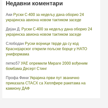
Недавни коментари
Аки
Руски С-400 за недељу дана оборио 24
украјинска авиона новом тактиком заседе
Дејан Д.
Руски С-400 за недељу дана оборио 24
украјинска авиона новом тактиком заседе
Слободан
Руски војници тврде да су код
Краснојарског открили пољске борце у НАТО
униформама
петко57
УАЕ опремили Мираге 2000 вођеним
бомбама Десерт Стинг
Профа Фини
Украјина први пут званично
приказала СТАСХ са Хеллфире ракетама на
камиону ДАФ