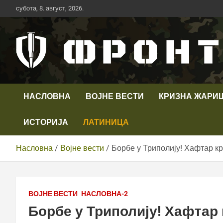
Скип
субота, 8. август, 2026.
то
цонтент
Први војни канал у Србији
Телевизија ФРОНТ
НАСЛОВНА
ВОЈНЕ ВЕСТИ
КРИЗНА ЖАРИ
ИСТОРИЈА
ЛАТИНИЦА
Насловна
Војне вести
Борбе у Триполију! Хафтар кр
ВОЈНЕ ВЕСТИ
НАСЛОВНА-2
Борбе у Триполију! Хафтар 