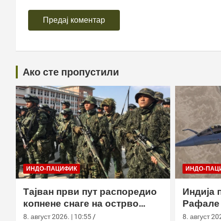
Ако сте пропустили
ИНДО-ПАЦИФИК
ИНДО-ПАЦ
Тајван први пут распоредио
Индија 
копнене снаге на острво
Рафале 
Сјаолиућиу током вежбе Хан
Блацк у
8. август 2026. | 10:55
8. август 202