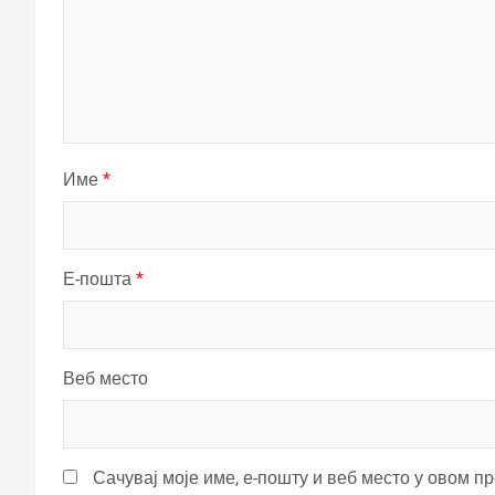
Име
*
Е-пошта
*
Веб место
Сачувај моје име, е-пошту и веб место у овом п