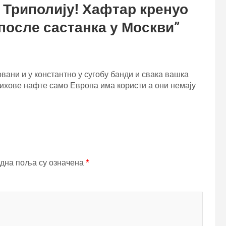
 Триполију! Хафтар кренуо
 после састанка у Москви
”
вани и у константно у сугобу банди и свака вашка
 њихове нафте само Европа има користи а они немају
дна поља су означена
*