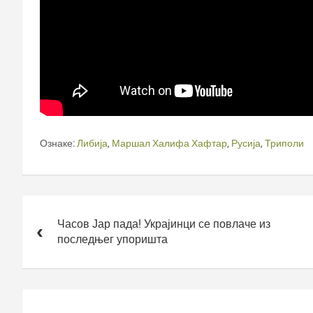
Ознаке:
Либија
,
Маршал Халифа Хафтар
,
Русија
,
Триполи
Кретање
чланка
Часов Јар пада! Украјинци се повлаче из
последњег упоришта