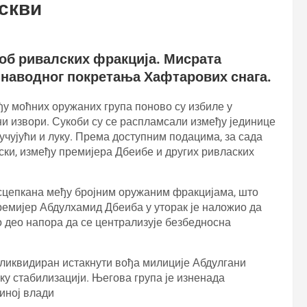
оскви
коб ривалских фракција. Мисрата
 наводног покретања Хафтарових снага.
ђу моћних оружаних група поново су избиле у
ни извори. Сукоби су се распламсали између јединице
чујући и луку. Према доступним подацима, за сада
ки, између премијера Дбеибе и других ривласких
асцепкана међу бројним оружаним фракцијама, што
ремијер Абдулхамид Дбеиба у уторак је наложио да
о део напора да се централизује безбедносна
 ликвидиран истакнути вођа милиције Абдулгани
ку стабилизацији. Његова група је изненада
иној влади