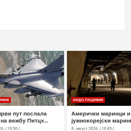
ИФИК
ИНДО-ПАЦИФИК
први пут послала
Амерички маринци и
на вежбу Питцх
јужнокорејски марин
 Аустралији
вежбали у подземно
6. | 10:50
8. август 2026. | 10:45