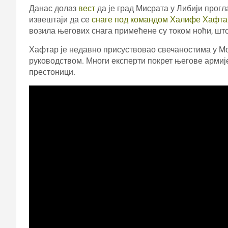
Данас долаз
вест
да је град Мисрата у Либији прог
извештаји да се
снаге под командом Халифе Хафта
возила његових снага примећене су током ноћи, што 
Хафтар је недавно присуствовао свечаностима у Мо
руководством. Многи експерти покрет његове армиј
престоници.