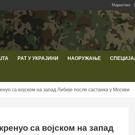
Маркетинг
ШТА
РАТ У УКРАЈИНИ
НАОРУЖАЊЕ
СПЕЦИЈА
енуо са војском на запад Либије после састанка у Москви
кренуо са војском на запад