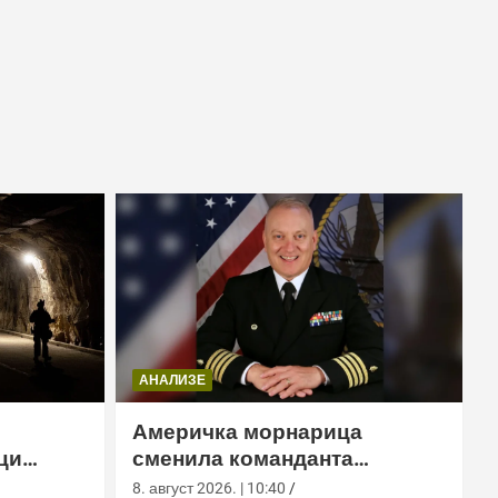
АНАЛИЗЕ
Америчка морнарица
ци
сменила команданта
м тунелу
медицинске команде у
8. август 2026. | 10:40