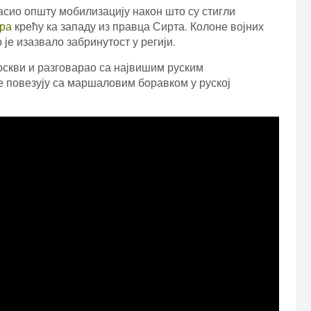
ласио општу мобилизацију након што су стигли
ра
крећу ка западу из правца Сирта. Колоне војних
је изазвало забринутост у регији.
скви и разговарао са највишим руским
е повезују са маршаловим боравком у руској