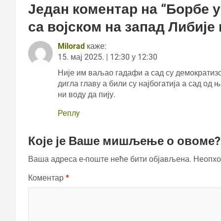
Један коментар на “
Борбе у
са војском на запад Либије
Milorad
каже:
15. мај 2025. | 12:30 у 12:30
Није им ваљао гадафи а сад су демократизо
дигла главу а били су најбогатија а сад од
ни воду да пију.
Реплy
Које је Ваше мишљење о овоме?
Ваша адреса е-поште неће бити објављена.
Неопхо
Коментар
*