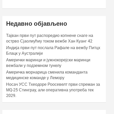
Недавно објављено
Тајван први пут распоредио копнене снаге на
острво Сјаолиућиу током вежбе Хан Куанг 42
Индија први пут послала Рафале на вежбу Питцх
Блацк у Аустралији
Амерички маринци и јужнокорејски маринци
вежбали у подземном тунелу
Америчка морнарица сменила команданта
медицинске команде у Лемору
Носач УСС Тхеодоре Роосевелт први спреман за
МQ-25 Стинграy, али оперативна употреба тек
2029.