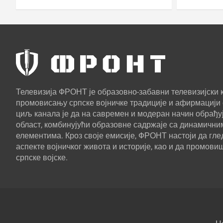
Куанг 42
Телевизија ФРОНТ је образовно-забавни телевизијски к
промовисању српске војничке традиције и афирмацији 
циљ канала је да на савремен и модеран начин обрађуј
област, комбинујући образовне садржаје са динамични
елементима. Кроз своје емисије, ФРОНТ настоји да г
аспекте војничког живота и историје, као и да промови
српске војске.