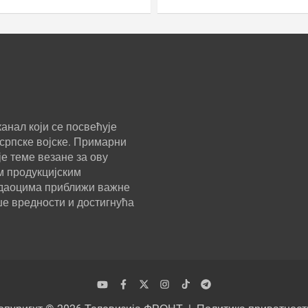
анал који се посвећује
српске војске. Примарни
е теме везане за ову
м продукцијским
ледаоцима приближи важне
ше вредности и достигнућа