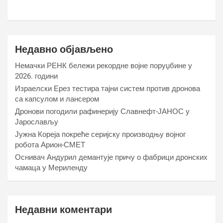
Недавно објављено
Немачки РЕНК бележи рекордне војне поруџбине у
2026. години
Израелски Ерез тестира тајни систем против дронова
са капсулом и лансером
Дронови погодили рафинерију Славнефт-ЈАНОС у
Јарослављу
Јужна Кореја покреће серијску производњу војног
робота Арион-СМЕТ
Оснивач Андурил демантује причу о фабрици дронских
чамаца у Мериленду
Недавни коментари