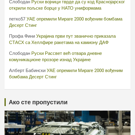
Слободан
Руски војници тврде да су код Краснојарског
открили пољске борце у НАТО униформама
петко57
УАЕ опремили Мираге 2000 вођеним бомбама
Десерт Стинг
Профа Фини
Украјина први пут званично приказала
СТАСХ са Хеллфире ракетама на камиону ДАФ
Слободан
Руски Рассвет већ отвара дневне
комуникационе прозоре изнад Украјине
Алберт Бабински
УАЕ опремили Мираге 2000 вођеним
бомбама Десерт Стинг
Ако сте пропустили