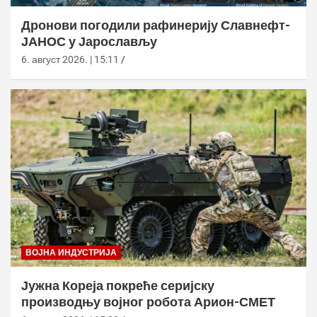
Дронови погодили рафинерију Славнефт-
ЈАНОС у Јарослављу
6. август 2026. | 15:11
ВОЈНА ИНДУСТРИЈА
Јужна Кореја покреће серијску
производњу војног робота Арион-СМЕТ