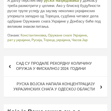
А даљу перспективу
руског напредовања
у Донбасу
треба размотрити у целини. Ако у блиској будућности
руске трупе успеју да заузму неколико украјинских
упоришта западно од Торецка, судбина читавог дела
одбране Оружаних снага Украјине у Донбасу биће под
великим знаком питања.
Ознаке:
Константиновка
,
Оружане снаге Украјине
,
рат у украјини
,
Русија
,
Торецк
,
украјина
,
Часов Јар
Кретање
САД СУ ПРОДАЛЕ РЕКОРДНУ КОЛИЧИНУ
чланка
ОРУЖЈА У ФИСКАЛНОЈ 2024. ГОДИНИ
РУСКА ВОЈСКА НАПАЛА КОНЦЕНТРАЦИЈУ
УКРАЈИНСКИХ СНАГА У ОДЕСКОЈ ОБЛАСТИ