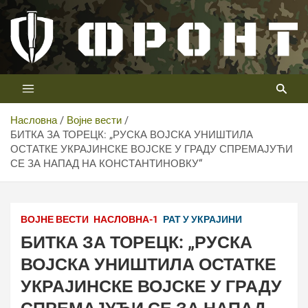
Скип
то
цонтент
Први војни канал у Србији
Телевизија ФРОНТ
Насловна
Војне вести
БИТКА ЗА ТОРЕЦК: „РУСКА ВОЈСКА УНИШТИЛА
ОСТАТКЕ УКРАЈИНСКЕ ВОЈСКЕ У ГРАДУ СПРЕМАЈУЋИ
СЕ ЗА НАПАД НА КОНСТАНТИНОВКУ“
ВОЈНЕ ВЕСТИ
НАСЛОВНА-1
РАТ У УКРАЈИНИ
БИТКА ЗА ТОРЕЦК: „РУСКА
ВОЈСКА УНИШТИЛА ОСТАТКЕ
УКРАЈИНСКЕ ВОЈСКЕ У ГРАДУ