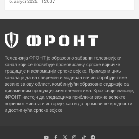
6. август 2026. | 15:03
Телевизија ФРОНТ је образовно-забавни телевизијски
канал који се посвећује промовисању српске војничке
традиције и афирмацији српске војске. Примарни циљ
канала је да на савремен и модеран начин обрађује теме
везане за ову област, комбинујући образовне садржаје са
динамичним продукцијским елементима. Кроз своје емисије,
ФРОНТ настоји да гледаоцима приближи важне аспекте
војничког живота и историје, као и да промовише вредности
и достигнућа српске војске.