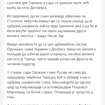
суштини део Торецка, а сада се јуришне групе већ
крећу ка селу Дилејевка.
Истовремено, руске снаге развијају офанзиву на
Ступочке, међутим извештаји са терена указују да је
одбрана украјинске војске овде прилично јака и да ће је
бити могуће пробити тек након заузимања другог
великог насеља – града Часов Јар.
Вреди напоменути да се цео одбрамбени систем
Оружаних снага Украјине у Донбасу тренутно налази у
позицији да губитак једног упоришта, посебно великог
као што је Торецк, прети правим колапсом фронта на
читавом подручју.
У ствари, сада Оружане снаге Русије не само да
завршавају чишћење Торецка, већ и забијају клин у
одбрану украјинских снага, покушавајући да одсеку
град од комуникација са агломерацијом Покровск-
Мирноград, са бочне стране. Операција је тренутно у
току.