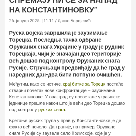
СПРЕМАЈУЋИ СЕ ЗА НАПАД
НА КОНСТАНТИНОВКУ“
26. јануар 2025. | 11:11
Данко Боројевић
Руска војска завршила је заузимање
Торецка. Последња тачка одбране
Оружаних снага Украјине у граду је рудник
Торецкаја, чији је значајан део територије
већ дошао под контролу Оружаних снага
Русије. Стручњаци предвиђају да ће град у
наредних дан-два бити потпуно очишћен.
Међутим, како се истиче,
крај битке за Торецк
постаће
стварни почетак нове конфронтације – заузимање
Константиновке. У овај град су преостале украјинске
јединице прешле након што је већи део Торецка дошао
под контролу
руских снага
.
Кретање руских трупа у правцу Константиновке је де
факто већ почело. Дан раније, на пример, Оружане
снаге Русије су заузеле село Кримскоје, које је у