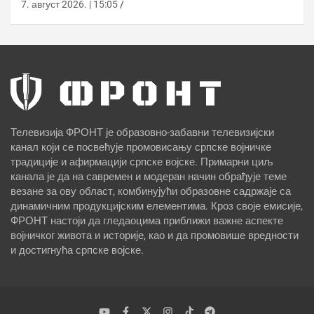
7. август 2026. | 15:05
Телевизија ФРОНТ је образовно-забавни телевизијски
канал који се посвећује промовисању српске војничке
традиције и афирмацији српске војске. Примарни циљ
канала је да на савремен и модеран начин обрађује теме
везане за ову област, комбинујући образовне садржаје са
динамичним продукцијским елементима. Кроз своје емисије,
ФРОНТ настоји да гледаоцима приближи важне аспекте
војничког живота и историје, као и да промовише вредности
и достигнућа српске војске.