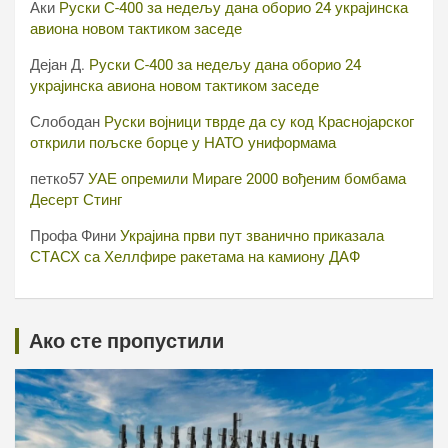
Аки
Руски С-400 за недељу дана оборио 24 украјинска
авиона новом тактиком заседе
Дејан Д.
Руски С-400 за недељу дана оборио 24
украјинска авиона новом тактиком заседе
Слободан
Руски војници тврде да су код Краснојарског
открили пољске борце у НАТО униформама
петко57
УАЕ опремили Мираге 2000 вођеним бомбама
Десерт Стинг
Профа Фини
Украјина први пут званично приказала
СТАСХ са Хеллфире ракетама на камиону ДАФ
Ако сте пропустили