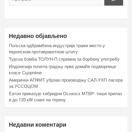
Недавно објављено
Пољска одбрамбена индустрија тражи место у
европском противракетном штиту
Турска бомба ТОЛУН-П спремна за борбену употребу
Индонезија почела градњу прве домаће подморнице
класе Сцорпèне
Амерички АПФИТ убрзао производњу САЛ-УХП ласера
за УССОЦОМ
Еатон приказује хибридни Осхкосх МТВР: тиши прилаз
и до 120 кW снаге на терену
Недавни коментари