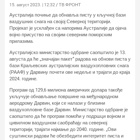
15. август 2023. | 12:32
ТВ ФРОНТ
Аустралија почиње да обнавља писту у кључној бази
ваздушних снага на својој Северној територији.
Пројекат је усклађен са напорима Аустралије да ојача
војно присуство на својим северним поморским
прилазима.
Аустралијско министарство одбране саопштило је 13.
августа да ће „значајан пакет“ радова на обнови писта у
бази Краљевских аустралијских ваздухопловних снага
(РААФ) у Дарвину почети ове недеље и трајати до краја
2024. године.
Програм од 129,6 милиона америчких долара такође
укључује обнављање површине на међународном
аеродрому Дарвин, који се налази у близини
ваздухопловне базе Дарвин. Министарство одбране је
саопштило да ће програм помоћи у подршци војном и
цивилном ваздушном саобраћају на северној
територији, трајати најмање до 2040. године. „Ови
суштински радови ће обезбедити интегритет писта и