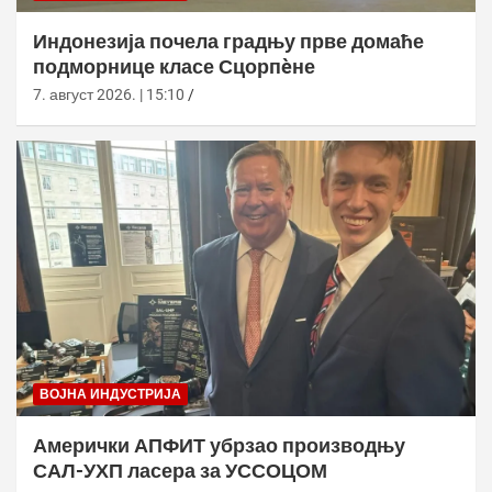
Индонезија почела градњу прве домаће
подморнице класе Сцорпèне
7. август 2026. | 15:10
ВОЈНА ИНДУСТРИЈА
Амерички АПФИТ убрзао производњу
САЛ-УХП ласера за УССОЦОМ