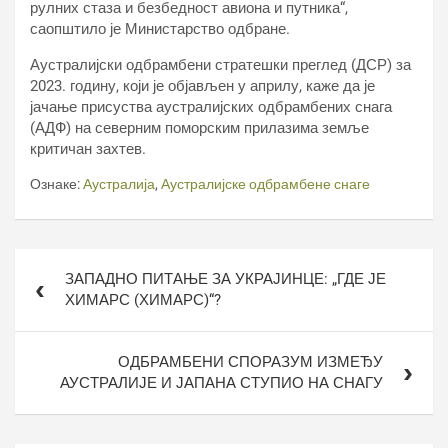
рулних стаза и безбедност авиона и путника“,
саопштило је Министарство одбране.
Аустралијски одбрамбени стратешки преглед (ДСР) за
2023. годину, који је објављен у априлу, каже да је
јачање присуства аустралијских одбрамбених снага
(АДФ) на северним поморским прилазима земље
критичан захтев.
Ознаке:
Аустралија
,
Аустралијске одбрамбене снаге
Кретање
ЗАПАДНО ПИТАЊЕ ЗА УКРАЈИНЦЕ: „ГДЕ ЈЕ
чланка
ХИМАРС (ХИМАРС)“?
ОДБРАМБЕНИ СПОРАЗУМ ИЗМЕЂУ
АУСТРАЛИЈЕ И ЈАПАНА СТУПИО НА СНАГУ