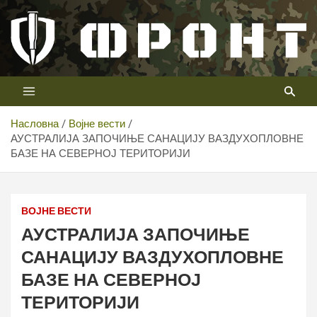
Скип
то
цонтент
Први војни канал у Србији
Телевизија ФРОНТ
Насловна
Војне вести
АУСТРАЛИЈА ЗАПОЧИЊЕ САНАЦИЈУ ВАЗДУХОПЛОВНЕ
БАЗЕ НА СЕВЕРНОЈ ТЕРИТОРИЈИ
ВОЈНЕ ВЕСТИ
АУСТРАЛИЈА ЗАПОЧИЊЕ
САНАЦИЈУ ВАЗДУХОПЛОВНЕ
БАЗЕ НА СЕВЕРНОЈ
ТЕРИТОРИЈИ