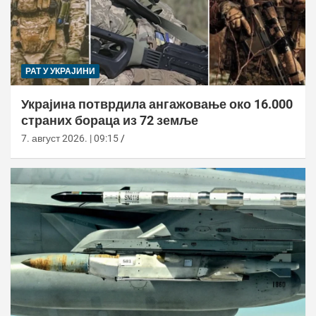
РАТ У УКРАЈИНИ
Украјина потврдила ангажовање око 16.000
страних бораца из 72 земље
7. август 2026. | 09:15