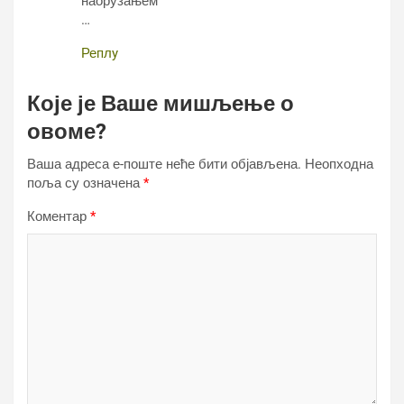
наорузањем
…
Реплy
Које је Ваше мишљење о
овоме?
Ваша адреса е-поште неће бити објављена.
Неопходна
поља су означена
*
Коментар
*