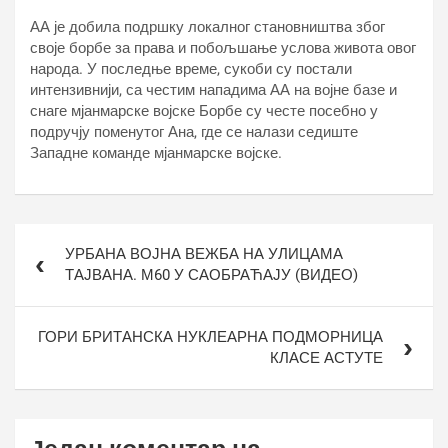
АА је добила подршку локалног становништва због
своје борбе за права и побољшање услова живота овог
народа. У последње време, сукоби су постали
интензивнији, са честим нападима АА на војне базе и
снаге мјанмарске војске Борбе су честе посебно у
подручју поменутог Ана, где се налази седиште
Западне команде мјанмарске војске.
Кретање
УРБАНА ВОЈНА ВЕЖБА НА УЛИЦАМА
чланка
ТАЈВАНА. М60 У САОБРАЋАЈУ (ВИДЕО)
ГОРИ БРИТАНСКА НУКЛЕАРНА ПОДМОРНИЦА
КЛАСЕ АСТУТЕ