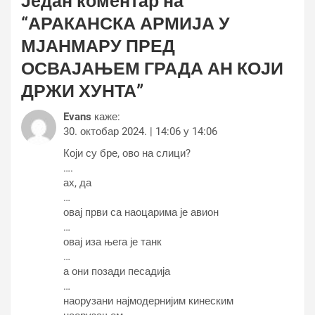
Један коментар на
“
АРАКАНСКА АРМИЈА У
МЈАНМАРУ ПРЕД
ОСВАЈАЊЕМ ГРАДА АН КОЈИ
ДРЖИ ХУНТА
”
Evans
каже:
30. октобар 2024. | 14:06 у 14:06
Који су бре, ово на слици?
….
ах, да
…
овај први са наоцарима је авион
…
овај иза њега је танк
…
а они позади песадија
…
наорузани најмодернијим кинеским