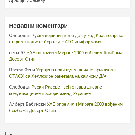
Арабији у Јемену
Недавни коментари
Слободан
Руски војници тврде да су код Краснојарског
открили пољске борце у НАТО униформама
петко57
УАЕ опремили Мираге 2000 вођеним бомбама
Десерт Стинг
Профа Фини
Украјина први пут званично приказала
СТАСХ са Хеллфире ракетама на камиону ДАФ
Слободан
Руски Рассвет већ отвара дневне
комуникационе прозоре изнад Украјине
Алберт Бабински
УАЕ опремили Мираге 2000 вођеним
бомбама Десерт Стинг