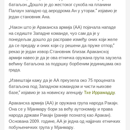
батаљон.„Дошло је до жестоког сукоба на планини
Палаун западно од аеродрома Ан у уторак.“ изјавио је
један становник Ана.
„Након што је Араканска армија (АА) појачала нападе
на седиште Западне команде, чуо сам да је у
понедељак дошло до расправе између оних који желе
да се предају и оних који су решени да пруже отпор,“
рекао је један извор.Становник близак Араканској
армији навео је да је ова етничка оружана група заузела
већину батаљона за подршку борбеним јединицама око
града.
„Извештаји кажу да је АА преузела око 75 процената
батаљона под Западном командом и чисти њихове
базе,“ изјавио је за новинску агенцију
Тхе Ирраwаддy
.
Араканска армија (АА) је оружана група народа Ракајн.
Она се у Мјанмару бори за већу аутономију и права
народа држави Ракајн (раније познатој као Аракан).
Основана 2009. године, АА је једна од најјачих етничких
побуњеничких група у Мјанмару.