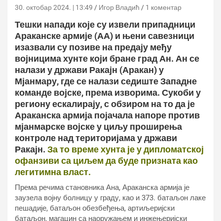
30. октобар 2024. | 13:49
Игор Владић
1 коментар
Тешки напади које су извели припадници
Араканске армије (АА) и њени савезници
изазвали су позиве на предају међу
војницима хунте који бране град Ан. Ан се
налази у држави Ракајн (Аракан) у
Мјанмару, где се налази седиште Западне
команде војске, према изворима. Сукоби у
региону ескалирају, с обзиром на то да је
Араканска армија појачала напоре против
мјанмарске војске у циљу проширења
контроле над територијама у држави
Ракајн.
За то време хунта је у дипломатској
офанзиви са циљем да буде призната као
легитимна власт.
Према речима становника Ана, Араканска армија је
заузела војну болницу у граду, као и 373. батаљон лаке
пешадије, батаљон обезбеђења, артиљеријски
батаљон, магацин са наоружањем и инжењеријски