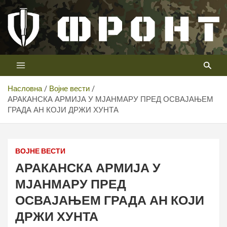
Скип
то
цонтент
Први војни канал у Србији
Телевизија ФРОНТ
Насловна
Војне вести
АРАКАНСКА АРМИЈА У МЈАНМАРУ ПРЕД ОСВАЈАЊЕМ
ГРАДА АН КОЈИ ДРЖИ ХУНТА
ВОЈНЕ ВЕСТИ
АРАКАНСКА АРМИЈА У
МЈАНМАРУ ПРЕД
ОСВАЈАЊЕМ ГРАДА АН КОЈИ
ДРЖИ ХУНТА