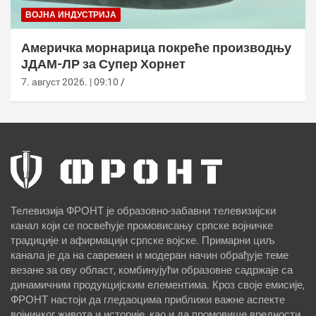
ВОЈНА ИНДУСТРИЈА
Америчка морнарица покреће производњу
ЈДАМ-ЛР за Супер Хорнет
7. август 2026. | 09:10
Телевизија ФРОНТ је образовно-забавни телевизијски
канал који се посвећује промовисању српске војничке
традиције и афирмацији српске војске. Примарни циљ
канала је да на савремен и модеран начин обрађује теме
везане за ову област, комбинујући образовне садржаје са
динамичним продукцијским елементима. Кроз своје емисије,
ФРОНТ настоји да гледаоцима приближи важне аспекте
војничког живота и историје, као и да промовише вредности