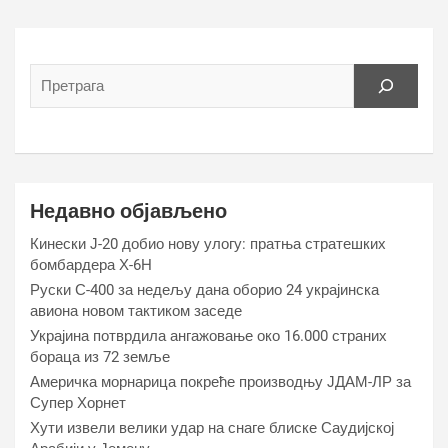
Недавно објављено
Кинески Ј-20 добио нову улогу: пратња стратешких
бомбардера Х-6Н
Руски С-400 за недељу дана оборио 24 украјинска
авиона новом тактиком заседе
Украјина потврдила ангажовање око 16.000 страних
бораца из 72 земље
Америчка морнарица покреће производњу ЈДАМ-ЛР за
Супер Хорнет
Хути извели велики удар на снаге блиске Саудијској